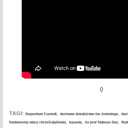
◊
,
,
TAGI:
Depositum Custodi
duchowe dziedzictwo św. Antoniego
duc
,
,
,
fundamenty wiary chrześcijańskiej
kazania
ks prof Tadeusz Guz
Rad