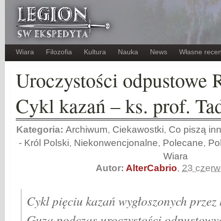
Wiara
Filozofia
Kultura
Nauka
News
Własne recen
Uroczystości odpustowe 
Cykl kazań – ks. prof. T
Kategoria:
Archiwum
,
Ciekawostki
,
Co piszą inn
- Król Polski
,
Niekonwencjonalne
,
Polecane
,
Po
Wiara
Autor:
AlterCabrio
,
23 czer
Cykl pięciu kazań wygłoszonych przez 
Guza podczas uroczystości odpustowy