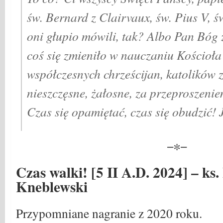
św. Bernard z Clairvaux, św. Pius V, ś
oni głupio mówili, tak? Albo Pan Bóg 
coś się zmieniło w nauczaniu Kościoła
współczesnych chrześcijan, katolików zr
nieszczęsne, żałosne, za przeproszeni
Czas się opamiętać, czas się obudzić! J
−∗−
Czas walki! [5 II A.D. 2024] – ks
Kneblewski
Przypomniane nagranie z 2020 roku.