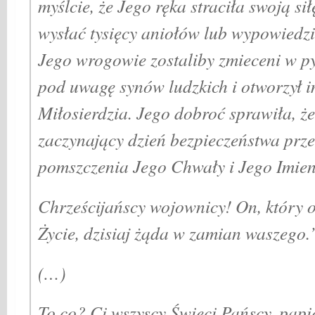
myślcie, że Jego ręka straciła swoją si
wysłać tysięcy aniołów lub wypowiedzi
Jego wrogowie zostaliby zmieceni w p
pod uwagę synów ludzkich i otworzył 
Miłosierdzia. Jego dobroć sprawiła, że
zaczynający dzień bezpieczeństwa prz
pomszczenia Jego Chwały i Jego Imien
Chrześcijańscy wojownicy! On, który 
Życie, dzisiaj żąda w zamian waszego.
(…)
To co? Ci wszyscy Święci Pańscy, papie