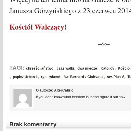
Janusza Górzyńskiego z 23 czerwca 2014
Kościół Walczący!
−∗−
,
,
,
,
TAGI:
chrześcijaństwo
czas walki
dwa miecze
Katolicy
Kościól
,
,
,
,
,
papież Urban II
rycerskość
św. Bernard z Clairvaux
św. Pius V
T
O autorze: AlterCabrio
If you don’t know what freedom is, better figure it out now!
Brak komentarzy