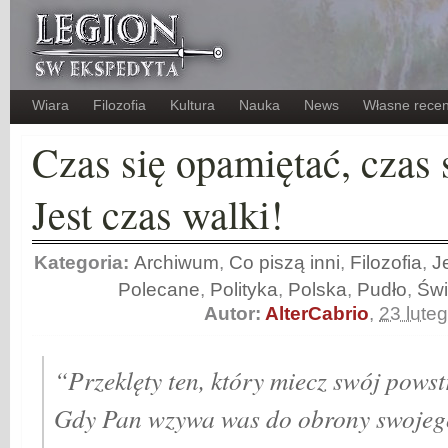
Wiara
Filozofia
Kultura
Nauka
News
Własne recen
Czas się opamiętać, czas 
Jest czas walki!
Kategoria:
Archiwum
,
Co piszą inni
,
Filozofia
,
J
Polecane
,
Polityka
,
Polska
,
Pudło
,
Świ
Autor:
AlterCabrio
,
23 lute
“Przeklęty ten, który miecz swój pows
Gdy Pan wzywa was do obrony swojego