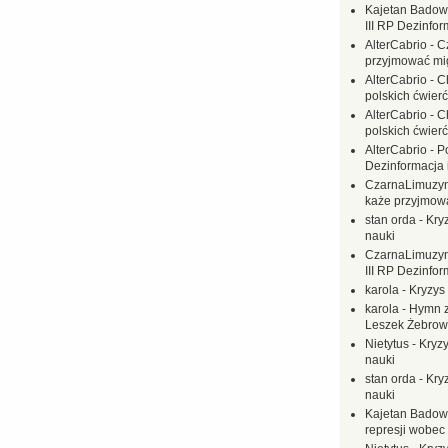
Kajetan Badow
III RP Dezinfor
AlterCabrio
-
C
przyjmować mi
AlterCabrio
-
C
polskich ćwierć
AlterCabrio
-
C
polskich ćwierć
AlterCabrio
-
P
Dezinformacja 
CzarnaLimuzy
każe przyjmow
stan orda
-
Kryz
nauki
CzarnaLimuzy
III RP Dezinfor
karola
-
Kryzys 
karola
-
Hymn z
Leszek Żebrow
Nietytus
-
Kryzy
nauki
stan orda
-
Kryz
nauki
Kajetan Badow
represji wobec