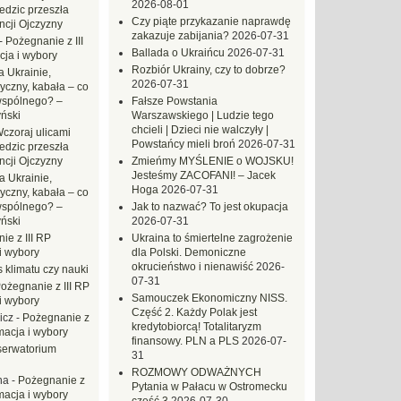
2026-08-01
dzic przeszła
Czy piąte przykazanie naprawdę
ncji Ojczyzny
zakazuje zabijania?
2026-07-31
-
Pożegnanie z III
Ballada o Ukraińcu
2026-07-31
ja i wybory
Rozbiór Ukrainy, czy to dobrze?
 Ukrainie,
2026-07-31
yczny, kabała – co
wspólnego? –
Fałsze Powstania
ński
Warszawskiego | Ludzie tego
chcieli | Dzieci nie walczyły |
czoraj ulicami
Powstańcy mieli broń
2026-07-31
dzic przeszła
ncji Ojczyzny
Zmieńmy MYŚLENIE o WOJSKU!
Jesteśmy ZACOFANI! – Jacek
a Ukrainie,
Hoga
2026-07-31
yczny, kabała – co
wspólnego? –
Jak to nazwać? To jest okupacja
ński
2026-07-31
ie z III RP
Ukraina to śmiertelne zagrożenie
i wybory
dla Polski. Demoniczne
okrucieństwo i nienawiść
2026-
 klimatu czy nauki
07-31
ożegnanie z III RP
Samouczek Ekonomiczny NISS.
i wybory
Część 2. Każdy Polak jest
icz
-
Pożegnanie z
kredytobiorcą! Totalitaryzm
macja i wybory
finansowy. PLN a PLS
2026-07-
erwatorium
31
ROZMOWY ODWAŻNYCH
na
-
Pożegnanie z
Pytania w Pałacu w Ostromecku
macja i wybory