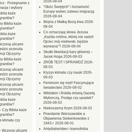
2026-08-04
icz
-
Pożegnanie z
“Obóz Świętych” i tożsamość
macja i wybory
Europy wobec zalewu imigracją
iblia każe
2026-08-04
grantów?
Wojna z Matką Bożą trwa
2026-
zy Biblia każe
08-04
grantów?
Co oznaczają słowa Jezusa
iblia każe
„Każda roślina, której nie sadził
grantów?
Ojciec mój niebieski, będzie
czoraj ulicami
wyrwana”?
2026-08-04
dzic przeszła
Skutki likwidacji kary głównej –
ncji Ojczyzny
Jacek Hoga
2026-08-03
zy Biblia każe
ZRÓB TEST I SPRAWDŹ
2026-
grantów?
08-03
czoraj ulicami
Kryzys klimatu czy nauki
2026-
dzic przeszła
08-03
ncji Ojczyzny
Feminizm się myli! Fascynujące
czoraj ulicami
świadectwo
2026-08-02
dzic przeszła
Wildstein i Rokita mówią Gazetą
ncji Ojczyzny
Wyborczą. Postęp czy upadek?
iblia każe
2026-08-02
grantów?
Niekoszerny Krym
2026-08-02
-
Czy Biblia każe
Powstanie Warszawskie a
grantów?
Objawienia Siekierkowskie z
s klimatu czy
1943 r.
2026-08-01
Antydiabelstwo i ksenofobia
-
Wczoraj ulicami