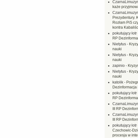
CzarnaLimuzy
każe przyjmow
CzarnaLimuzy
Prezydentury. 
Rozłam PiS czy
kontra Kabaliśc
pokutujący łotr
RP Dezinformac
Nietytus
-
Kryzy
nauki
Nietytus
-
Kryzy
nauki
zapinio
-
Kryzys
Nietytus
-
Kryzy
nauki
katolik
-
Pożegn
Dezinformacja 
pokutujący łotr
RP Dezinformac
CzarnaLimuzy
III RP Dezinfor
CzarnaLimuzy
III RP Dezinfor
pokutujący łotr
Czechowic-Dzie
procesja w inte