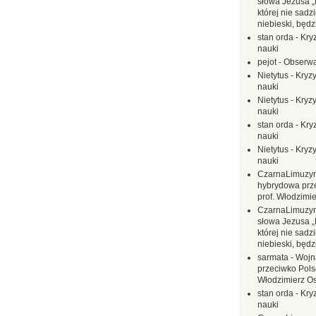
słowa Jezusa „
której nie sadzi
niebieski, będ
stan orda
-
Kryz
nauki
pejot
-
Obserwa
Nietytus
-
Kryzy
nauki
Nietytus
-
Kryzy
nauki
stan orda
-
Kryz
nauki
Nietytus
-
Kryzy
nauki
CzarnaLimuzy
hybrydowa prz
prof. Włodzimi
CzarnaLimuzy
słowa Jezusa „
której nie sadzi
niebieski, będ
sarmata
-
Wojn
przeciwko Polsc
Włodzimierz O
stan orda
-
Kryz
nauki