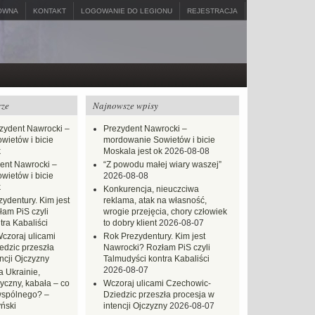
ÓWNA
KONTAKT
LOGOWANIE DO LEGIONU
REJESTRACJA
rze
Najnowsze wpisy
zydent Nawrocki –
Prezydent Nawrocki –
ietów i bicie
mordowanie Sowietów i bicie
k
Moskala jest ok
2026-08-08
ent Nawrocki –
“Z powodu małej wiary waszej”
ietów i bicie
2026-08-08
k
Konkurencja, nieuczciwa
ydentury. Kim jest
reklama, atak na własność,
am PiS czyli
wrogie przejęcia, chory człowiek
tra Kabaliści
to dobry klient
2026-08-07
czoraj ulicami
Rok Prezydentury. Kim jest
dzic przeszła
Nawrocki? Rozłam PiS czyli
ncji Ojczyzny
Talmudyści kontra Kabaliści
2026-08-07
 Ukrainie,
yczny, kabała – co
Wczoraj ulicami Czechowic-
wspólnego? –
Dziedzic przeszła procesja w
ński
intencji Ojczyzny
2026-08-07