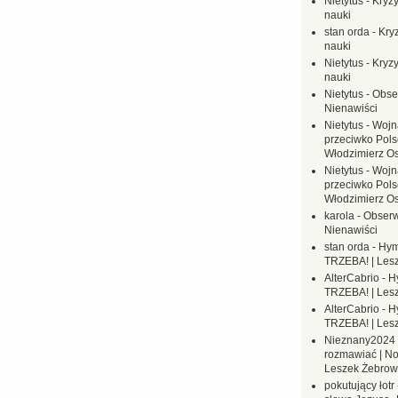
Nietytus
-
Kryzy
nauki
stan orda
-
Kryz
nauki
Nietytus
-
Kryzy
nauki
Nietytus
-
Obse
Nienawiści
Nietytus
-
Wojn
przeciwko Polsc
Włodzimierz O
Nietytus
-
Wojn
przeciwko Polsc
Włodzimierz O
karola
-
Obserw
Nienawiści
stan orda
-
Hym
TRZEBA! | Les
AlterCabrio
-
H
TRZEBA! | Les
AlterCabrio
-
H
TRZEBA! | Les
Nieznany2024
rozmawiać | No
Leszek Żebrow
pokutujący łotr