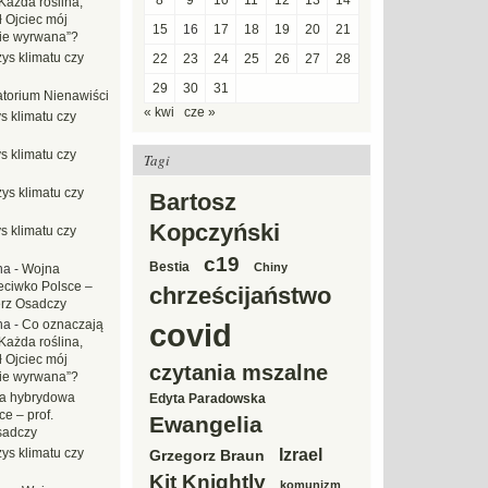
8
9
10
11
12
13
14
Każda roślina,
ł Ojciec mój
15
16
17
18
19
20
21
zie wyrwana”?
ys klimatu czy
22
23
24
25
26
27
28
29
30
31
torium Nienawiści
« kwi
cze »
s klimatu czy
s klimatu czy
Tagi
ys klimatu czy
Bartosz
Kopczyński
s klimatu czy
c19
Bestia
Chiny
na
-
Wojna
eciwko Polsce –
chrześcijaństwo
erz Osadczy
na
-
Co oznaczają
covid
Każda roślina,
ł Ojciec mój
czytania mszalne
zie wyrwana”?
a hybrydowa
Edyta Paradowska
e – prof.
Ewangelia
sadczy
Izrael
ys klimatu czy
Grzegorz Braun
Kit Knightly
komunizm