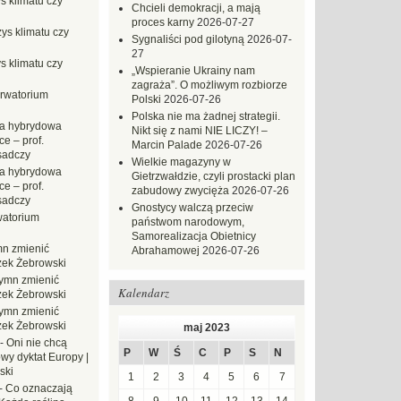
s klimatu czy
Chcieli demokracji, a mają
proces karny
2026-07-27
ys klimatu czy
Sygnaliści pod gilotyną
2026-07-
27
s klimatu czy
„Wspieranie Ukrainy nam
zagraża”. O możliwym rozbiorze
rwatorium
Polski
2026-07-26
Polska nie ma żadnej strategii.
a hybrydowa
Nikt się z nami NIE LICZY! –
e – prof.
Marcin Palade
2026-07-26
sadczy
Wielkie magazyny w
a hybrydowa
Gietrzwałdzie, czyli prostacki plan
e – prof.
zabudowy zwycięża
2026-07-26
sadczy
Gnostycy walczą przeciw
atorium
państwom narodowym,
Samorealizacja Obietnicy
n zmienić
Abrahamowej
2026-07-26
zek Żebrowski
ymn zmienić
Kalendarz
zek Żebrowski
ymn zmienić
zek Żebrowski
maj 2023
-
Oni nie chcą
P
W
Ś
C
P
S
N
wy dyktat Europy |
ski
1
2
3
4
5
6
7
-
Co oznaczają