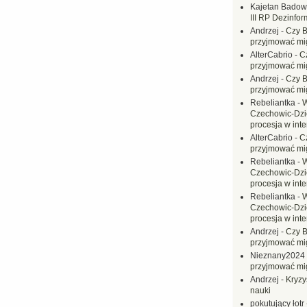
Kajetan Badow
III RP Dezinfor
Andrzej
-
Czy B
przyjmować mi
AlterCabrio
-
C
przyjmować mi
Andrzej
-
Czy B
przyjmować mi
Rebeliantka
-
W
Czechowic-Dzie
procesja w inte
AlterCabrio
-
C
przyjmować mi
Rebeliantka
-
W
Czechowic-Dzie
procesja w inte
Rebeliantka
-
W
Czechowic-Dzie
procesja w inte
Andrzej
-
Czy B
przyjmować mi
Nieznany2024
przyjmować mi
Andrzej
-
Kryzy
nauki
pokutujący łotr