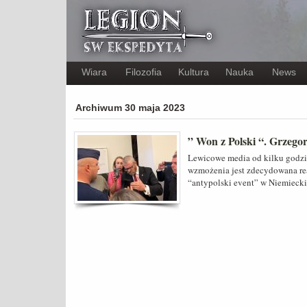
Wiara
Filozofia
Kultura
Nauka
News
Archiwum 30 maja 2023
” Won z Polski “. Grzego
Lewicowe media od kilku godzi
wzmożenia jest zdecydowana re
“antypolski event” w Niemieck