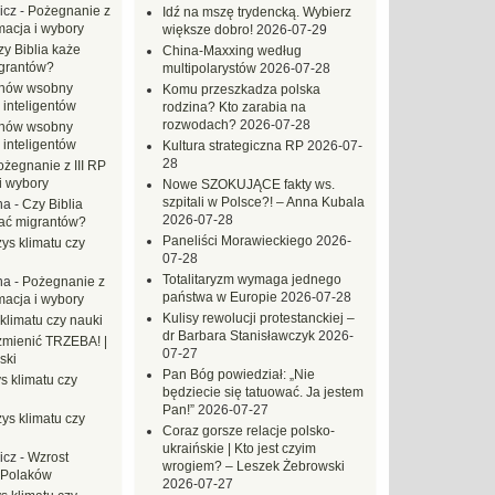
icz
-
Pożegnanie z
Idź na mszę trydencką. Wybierz
macja i wybory
większe dobro!
2026-07-29
zy Biblia każe
China-Maxxing według
grantów?
multipolarystów
2026-07-28
hów wsobny
Komu przeszkadza polska
 inteligentów
rodzina? Kto zarabia na
rozwodach?
2026-07-28
hów wsobny
 inteligentów
Kultura strategiczna RP
2026-07-
28
ożegnanie z III RP
i wybory
Nowe SZOKUJĄCE fakty ws.
szpitali w Polsce?! – Anna Kubala
na
-
Czy Biblia
2026-07-28
ać migrantów?
Paneliści Morawieckiego
2026-
ys klimatu czy
07-28
Totalitaryzm wymaga jednego
na
-
Pożegnanie z
państwa w Europie
2026-07-28
macja i wybory
Kulisy rewolucji protestanckiej –
klimatu czy nauki
dr Barbara Stanisławczyk
2026-
mienić TRZEBA! |
07-27
ski
Pan Bóg powiedział: „Nie
s klimatu czy
będziecie się tatuować. Ja jestem
Pan!”
2026-07-27
ys klimatu czy
Coraz gorsze relacje polsko-
ukraińskie | Kto jest czyim
icz
-
Wzrost
wrogiem? – Leszek Żebrowski
 Polaków
2026-07-27