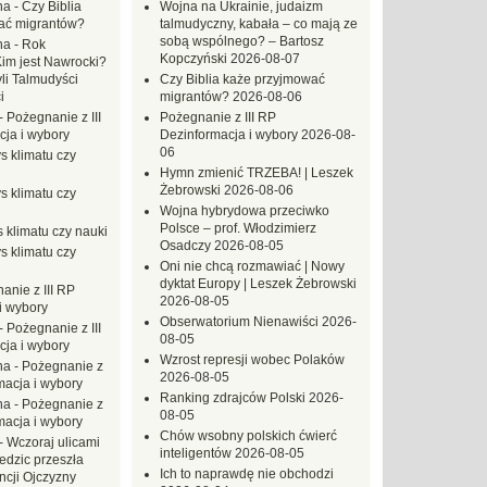
na
-
Czy Biblia
Wojna na Ukrainie, judaizm
ać migrantów?
talmudyczny, kabała – co mają ze
sobą wspólnego? – Bartosz
na
-
Rok
Kopczyński
2026-08-07
Kim jest Nawrocki?
li Talmudyści
Czy Biblia każe przyjmować
i
migrantów?
2026-08-06
-
Pożegnanie z III
Pożegnanie z III RP
ja i wybory
Dezinformacja i wybory
2026-08-
06
s klimatu czy
Hymn zmienić TRZEBA! | Leszek
Żebrowski
2026-08-06
s klimatu czy
Wojna hybrydowa przeciwko
Polsce – prof. Włodzimierz
 klimatu czy nauki
Osadczy
2026-08-05
s klimatu czy
Oni nie chcą rozmawiać | Nowy
dyktat Europy | Leszek Żebrowski
anie z III RP
2026-08-05
i wybory
Obserwatorium Nienawiści
2026-
-
Pożegnanie z III
08-05
ja i wybory
Wzrost represji wobec Polaków
na
-
Pożegnanie z
2026-08-05
macja i wybory
Ranking zdrajców Polski
2026-
na
-
Pożegnanie z
08-05
macja i wybory
Chów wsobny polskich ćwierć
-
Wczoraj ulicami
inteligentów
2026-08-05
dzic przeszła
Ich to naprawdę nie obchodzi
ncji Ojczyzny