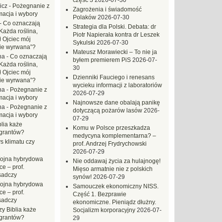
część 3
2026-07-30
icz
-
Pożegnanie z
Zagrożenia i świadomość
macja i wybory
Polaków
2026-07-30
-
Co oznaczają
Strategia dla Polski. Debata: dr
Każda roślina,
Piotr Napierała kontra dr Leszek
ł Ojciec mój
Sykulski
2026-07-30
zie wyrwana”?
Mateusz Morawiecki – To nie ja
na
-
Co oznaczają
byłem premierem PiS
2026-07-
Każda roślina,
30
ł Ojciec mój
Dzienniki Fauciego i renesans
zie wyrwana”?
wycieku informacji z laboratoriów
na
-
Pożegnanie z
2026-07-29
macja i wybory
Najnowsze dane obalają panikę
na
-
Pożegnanie z
dotyczącą pożarów lasów
2026-
macja i wybory
07-29
blia każe
Komu w Polsce przeszkadza
grantów?
medycyna komplementarna? –
s klimatu czy
prof. Andrzej Frydrychowski
2026-07-29
ojna hybrydowa
Nie oddawaj życia za hulajnogę!
e – prof.
Mięso armatnie nie z polskich
sadczy
synów!
2026-07-29
ojna hybrydowa
Samouczek ekonomiczny NISS.
e – prof.
Część 1. Bezprawie
sadczy
ekonomiczne. Pieniądz dłużny.
zy Biblia każe
Socjalizm korporacyjny
2026-07-
grantów?
29