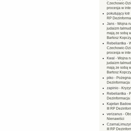
Czechowic-Dzie
procesja w inte
pokutujący łotr
RP Dezinformac
Jans
-
Wojna na
judaizm talmud
mają ze sobą 
Bartosz Kopczy
Rebeliantka
-
W
Czechowic-Dzie
procesja w inte
Kwal
-
Wojna n
judaizm talmud
mają ze sobą 
Bartosz Kopczy
piko
-
Pożegnan
Dezinformacja 
zapinio
-
Kryzys
Rebeliantka
-
P
Dezinformacja 
Kajetan Badow
III RP Dezinfor
verizanus
-
Obs
Nienawiści
CzarnaLimuzy
III RP Dezinfor