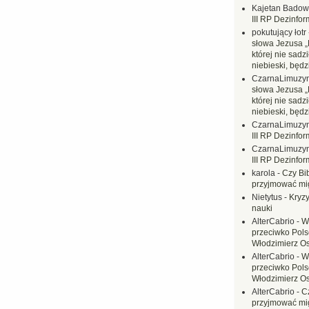
Kajetan Badow
III RP Dezinfor
pokutujący łotr
słowa Jezusa „
której nie sadzi
niebieski, będ
CzarnaLimuzy
słowa Jezusa „
której nie sadzi
niebieski, będ
CzarnaLimuzy
III RP Dezinfor
CzarnaLimuzy
III RP Dezinfor
karola
-
Czy Bi
przyjmować mi
Nietytus
-
Kryzy
nauki
AlterCabrio
-
W
przeciwko Polsc
Włodzimierz O
AlterCabrio
-
W
przeciwko Polsc
Włodzimierz O
AlterCabrio
-
C
przyjmować mi