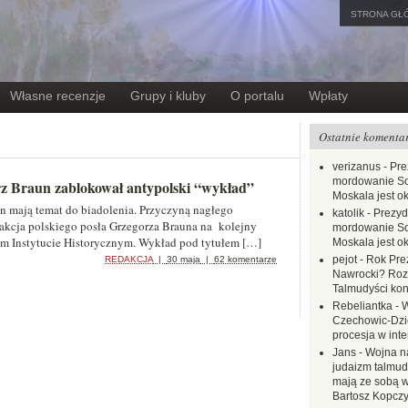
STRONA GŁ
Własne recenzje
Grupy i kluby
O portalu
Wpłaty
Ostatnie komenta
verizanus
-
Pre
mordowanie Sow
rz Braun zablokował antypolski “wykład”
Moskala jest o
n mają temat do biadolenia. Przyczyną nagłego
katolik
-
Prezyd
akcja polskiego posła Grzegorza Brauna na kolejny
mordowanie Sow
im Instytucie Historycznym. Wykład pod tytułem […]
Moskala jest o
pejot
-
Rok Prez
REDAKCJA
|
30 maja
|
62 komentarze
Nawrocki? Rozł
Talmudyści kon
Rebeliantka
-
W
Czechowic-Dzie
procesja w inte
Jans
-
Wojna na
judaizm talmud
mają ze sobą 
Bartosz Kopczy