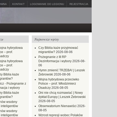
ÓWNA
KONTAKT
LOGOWANIE DO LEGIONU
REJESTRACJA
rze
Najnowsze wpisy
ojna hybrydowa
Czy Biblia każe przyjmować
e – prof.
migrantów?
2026-08-06
sadczy
Pożegnanie z III RP
ojna hybrydowa
Dezinformacja i wybory
2026-08-
e – prof.
06
sadczy
Hymn zmienić TRZEBA! | Leszek
zy Biblia każe
Żebrowski
2026-08-06
grantów?
Wojna hybrydowa przeciwko
icz
-
Pożegnanie z
Polsce – prof. Włodzimierz
macja i wybory
Osadczy
2026-08-05
zy Biblia każe
Oni nie chcą rozmawiać | Nowy
grantów?
dyktat Europy | Leszek Żebrowski
2026-08-05
hów wsobny
 inteligentów
Obserwatorium Nienawiści
2026-
08-05
hów wsobny
 inteligentów
Wzrost represji wobec Polaków