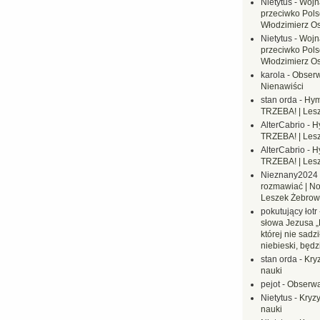
Nietytus
-
Wojn
przeciwko Polsc
Włodzimierz O
Nietytus
-
Wojn
przeciwko Polsc
Włodzimierz O
karola
-
Obserw
Nienawiści
stan orda
-
Hym
TRZEBA! | Les
AlterCabrio
-
H
TRZEBA! | Les
AlterCabrio
-
H
TRZEBA! | Les
Nieznany2024
rozmawiać | No
Leszek Żebrow
pokutujący łotr
słowa Jezusa „
której nie sadzi
niebieski, będ
stan orda
-
Kryz
nauki
pejot
-
Obserwa
Nietytus
-
Kryzy
nauki