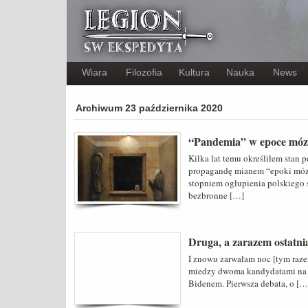
Wiara
Filozofia
Kultura
Nauka
News
Archiwum 23 października 2020
“Pandemia” w epoce móz
Kilka lat temu określiłem stan
propagandę mianem “epoki móz
stopniem ogłupienia polskiego 
bezbronne […]
Druga, a zarazem ostatn
I znowu zarwałam noc [tym raze
miedzy dwoma kandydatami na 
Bidenem. Pierwsza debata, o […