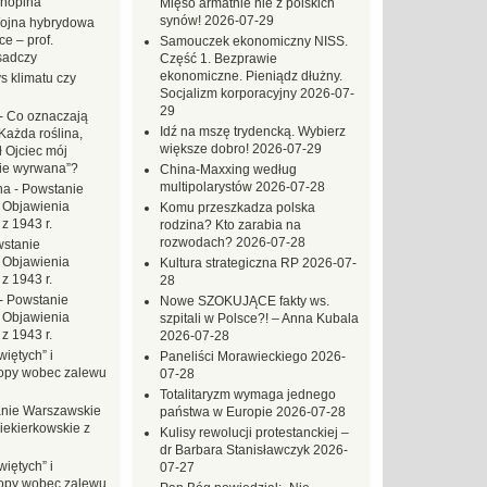
hopina
Mięso armatnie nie z polskich
synów!
2026-07-29
ojna hybrydowa
e – prof.
Samouczek ekonomiczny NISS.
sadczy
Część 1. Bezprawie
ekonomiczne. Pieniądz dłużny.
s klimatu czy
Socjalizm korporacyjny
2026-07-
29
-
Co oznaczają
Idź na mszę trydencką. Wybierz
Każda roślina,
większe dobro!
2026-07-29
ł Ojciec mój
zie wyrwana”?
China-Maxxing według
multipolarystów
2026-07-28
na
-
Powstanie
 Objawienia
Komu przeszkadza polska
z 1943 r.
rodzina? Kto zarabia na
rozwodach?
2026-07-28
stanie
 Objawienia
Kultura strategiczna RP
2026-07-
z 1943 r.
28
-
Powstanie
Nowe SZOKUJĄCE fakty ws.
 Objawienia
szpitali w Polsce?! – Anna Kubala
z 1943 r.
2026-07-28
iętych” i
Paneliści Morawieckiego
2026-
opy wobec zalewu
07-28
Totalitaryzm wymaga jednego
nie Warszawskie
państwa w Europie
2026-07-28
iekierkowskie z
Kulisy rewolucji protestanckiej –
dr Barbara Stanisławczyk
2026-
iętych” i
07-27
opy wobec zalewu