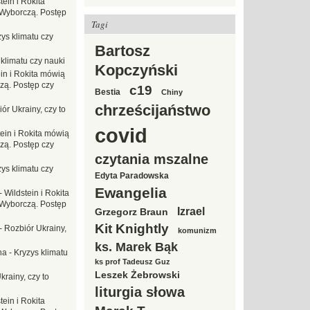
tein i Rokita
Wyborczą. Postęp
Tagi
ys klimatu czy
Bartosz
 klimatu czy nauki
Kopczyński
in i Rokita mówią
zą. Postęp czy
c19
Bestia
Chiny
chrześcijaństwo
ór Ukrainy, czy to
covid
tein i Rokita mówią
zą. Postęp czy
czytania mszalne
ys klimatu czy
Edyta Paradowska
Ewangelia
-
Wildstein i Rokita
Wyborczą. Postęp
Izrael
Grzegorz Braun
Kit Knightly
-
Rozbiór Ukrainy,
komunizm
ks. Marek Bąk
na
-
Kryzys klimatu
ks prof Tadeusz Guz
Leszek Żebrowski
krainy, czy to
liturgia słowa
tein i Rokita