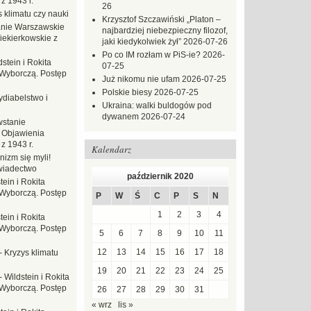
z 1943 r.
26
 klimatu czy nauki
Krzysztof Szczawiński „Platon –
nie Warszawskie
najbardziej niebezpieczny filozof,
iekierkowskie z
jaki kiedykolwiek żył”
2026-07-26
Po co IM rozłam w PiS-ie?
2026-
dstein i Rokita
07-25
Wyborczą. Postęp
Już nikomu nie ufam
2026-07-25
Polskie biesy
2026-07-25
ydiabelstwo i
Ukraina: walki buldogów pod
dywanem
2026-07-24
stanie
 Objawienia
z 1943 r.
Kalendarz
nizm się myli!
wiadectwo
październik 2020
tein i Rokita
Wyborczą. Postęp
P
W
Ś
C
P
S
N
1
2
3
4
tein i Rokita
Wyborczą. Postęp
5
6
7
8
9
10
11
12
13
14
15
16
17
18
-
Kryzys klimatu
19
20
21
22
23
24
25
-
Wildstein i Rokita
Wyborczą. Postęp
26
27
28
29
30
31
« wrz
lis »