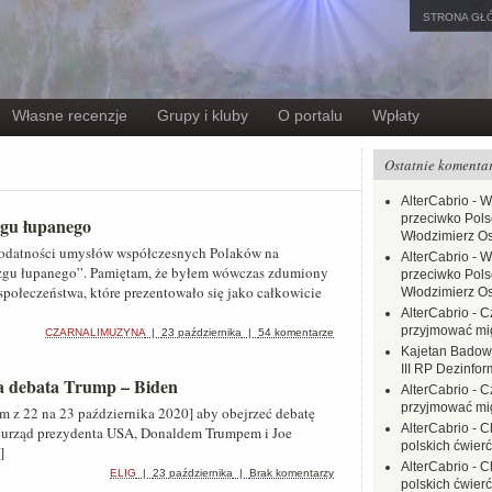
STRONA GŁ
Własne recenzje
Grupy i kluby
O portalu
Wpłaty
Ostatnie komenta
AlterCabrio
-
W
przeciwko Polsc
gu łupanego
Włodzimierz O
 podatności umysłów współczesnych Polaków na
AlterCabrio
-
W
gu łupanego”. Pamiętam, że byłem wówczas zdumiony
przeciwko Polsc
społeczeństwa, które prezentowało się jako całkowicie
Włodzimierz O
AlterCabrio
-
C
przyjmować mi
CZARNALIMUZYNA
|
23 października
|
54 komentarze
Kajetan Badow
III RP Dezinfor
ia debata Trump – Biden
AlterCabrio
-
C
przyjmować mi
m z 22 na 23 października 2020] aby obejrzeć debatę
AlterCabrio
-
C
urząd prezydenta USA, Donaldem Trumpem i Joe
polskich ćwierć
]
AlterCabrio
-
C
ELIG
|
23 października
|
Brak komentarzy
polskich ćwierć