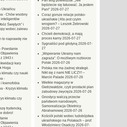
Pan Bóg powiedział: „Nie
będziecie się tatuować. Ja jestem
o Ukraińcu
Pan!”
2026-07-27
na
-
Chów wsobny
Coraz gorsze relacje polsko-
 inteligentów
ukraińskie | Kto jest czyim
wrogiem? – Leszek Żebrowski
Obóz Świętych” i
2026-07-27
opy wobec zalewu
Chcieli demokracji, a mają
proces karny
2026-07-27
ch to naprawdę nie
Sygnaliści pod gilotyną
2026-07-
27
-
Powstanie
 Objawienia
„Wspieranie Ukrainy nam
z 1943 r.
zagraża”. O możliwym rozbiorze
Polski
2026-07-26
likwidacji kary
ek Hoga
Polska nie ma żadnej strategii.
Nikt się z nami NIE LICZY! –
 klimatu czy nauki
Marcin Palade
2026-07-26
na
-
Wielkie magazyny w
 i ksenofobia
Gietrzwałdzie, czyli prostacki plan
na
-
Kryzys klimatu
zabudowy zwycięża
2026-07-26
Gnostycy walczą przeciw
ys klimatu czy
państwom narodowym,
Samorealizacja Obietnicy
szę trydencką.
Abrahamowej
2026-07-26
e dobro!
Kościół polski wobec ludobójstwa
tanie
ukraińskiego na Polakach – prof.
 Objawienia
Włodzimierz Osadczy
2026-07-