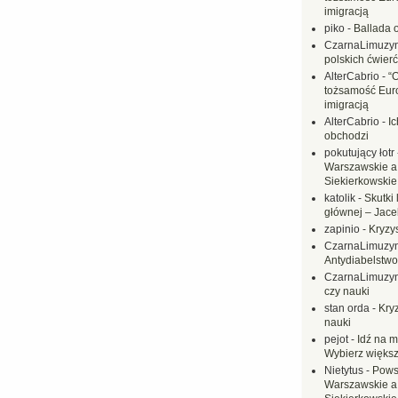
imigracją
piko
-
Ballada 
CzarnaLimuzy
polskich ćwierć
AlterCabrio
-
“
tożsamość Eur
imigracją
AlterCabrio
-
I
obchodzi
pokutujący łotr
Warszawskie a
Siekierkowskie 
katolik
-
Skutki 
głównej – Jac
zapinio
-
Kryzys
CzarnaLimuzy
Antydiabelstwo
CzarnaLimuzy
czy nauki
stan orda
-
Kryz
nauki
pejot
-
Idź na m
Wybierz większ
Nietytus
-
Pows
Warszawskie a