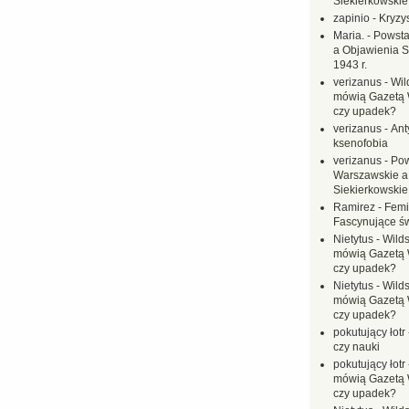
Siekierkowskie 
zapinio
-
Kryzys
Maria.
-
Powsta
a Objawienia S
1943 r.
verizanus
-
Wil
mówią Gazetą 
czy upadek?
verizanus
-
Ant
ksenofobia
verizanus
-
Pow
Warszawskie a
Siekierkowskie 
Ramirez
-
Femi
Fascynujące ś
Nietytus
-
Wilds
mówią Gazetą 
czy upadek?
Nietytus
-
Wilds
mówią Gazetą 
czy upadek?
pokutujący łotr
czy nauki
pokutujący łotr
mówią Gazetą 
czy upadek?