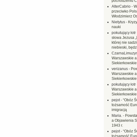
pochodzeniu C
AlterCabrio
-
W
przeciwko Polsc
Włodzimierz O
Nietytus
-
Kryzy
nauki
pokutujący łotr
słowa Jezusa „
której nie sadzi
niebieski, będ
CzarnaLimuzy
Warszawskie a
Siekierkowskie 
verizanus
-
Pow
Warszawskie a
Siekierkowskie 
pokutujący łotr
Warszawskie a
Siekierkowskie 
pejot
-
“Obóz Św
tożsamość Eur
imigracją
Maria.
-
Powsta
a Objawienia S
1943 r.
pejot
-
“Obóz Św
tożsamość Eur