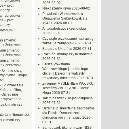
a hybrydowa
2026-08-02
e – prof.
Niekoszerny Krym
2026-08-02
sadczy
Powstanie Warszawskie a
a hybrydowa
Objawienia Siekierkowskie z
e – prof.
1943 r.
2026-08-01
sadczy
Antydiabelstwo i ksenofobia
atorium
2026-08-01
Czy piąte przykazanie naprawdę
n zmienić
zakazuje zabijania?
2026-07-31
zek Żebrowski
Ballada o Ukraińcu
2026-07-31
ymn zmienić
Rozbiór Ukrainy, czy to dobrze?
zek Żebrowski
2026-07-31
ymn zmienić
Fałsze Powstania
zek Żebrowski
Warszawskiego | Ludzie tego
-
Oni nie chcą
chcieli | Dzieci nie walczyły |
wy dyktat Europy |
Powstańcy mieli broń
2026-07-31
ski
Zmieńmy MYŚLENIE o WOJSKU!
-
Co oznaczają
Jesteśmy ZACOFANI! – Jacek
Każda roślina,
Hoga
2026-07-31
ł Ojciec mój
Jak to nazwać? To jest okupacja
zie wyrwana”?
2026-07-31
ys klimatu czy
Ukraina to śmiertelne zagrożenie
dla Polski. Demoniczne
torium Nienawiści
okrucieństwo i nienawiść
2026-
s klimatu czy
07-31
Samouczek Ekonomiczny NISS.