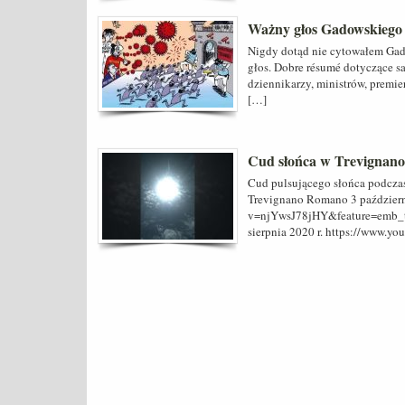
Ważny głos Gadowskiego 
Nigdy dotąd nie cytowałem Gad
głos. Dobre résumé dotyczące s
dziennikarzy, ministrów, premi
[…]
Cud słońca w Trevignano
Cud pulsującego słońca podczas
Trevignano Romano 3 październ
v=njYwsJ78jHY&feature=emb_tit
sierpnia 2020 r. https://www