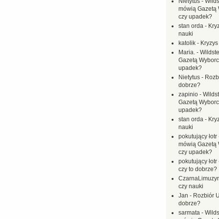
Nietytus
-
Wilds
mówią Gazetą 
czy upadek?
stan orda
-
Kryz
nauki
katolik
-
Kryzys
Maria.
-
Wildste
Gazetą Wyborc
upadek?
Nietytus
-
Rozbi
dobrze?
zapinio
-
Wilds
Gazetą Wyborc
upadek?
stan orda
-
Kryz
nauki
pokutujący łotr
mówią Gazetą 
czy upadek?
pokutujący łotr
czy to dobrze?
CzarnaLimuzy
czy nauki
Jan
-
Rozbiór U
dobrze?
sarmata
-
Wilds