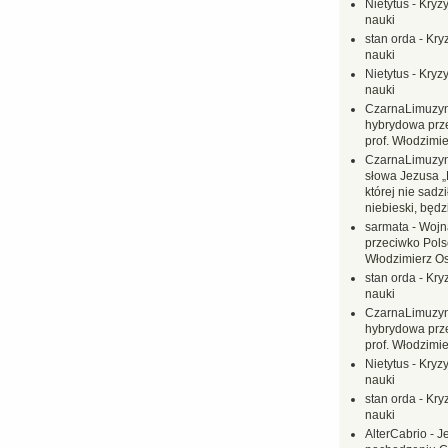
Nietytus
-
Kryzy
nauki
stan orda
-
Kryz
nauki
Nietytus
-
Kryzy
nauki
CzarnaLimuzy
hybrydowa prz
prof. Włodzimi
CzarnaLimuzy
słowa Jezusa „
której nie sadzi
niebieski, będ
sarmata
-
Wojn
przeciwko Polsc
Włodzimierz O
stan orda
-
Kryz
nauki
CzarnaLimuzy
hybrydowa prz
prof. Włodzimi
Nietytus
-
Kryzy
nauki
stan orda
-
Kryz
nauki
AlterCabrio
-
J