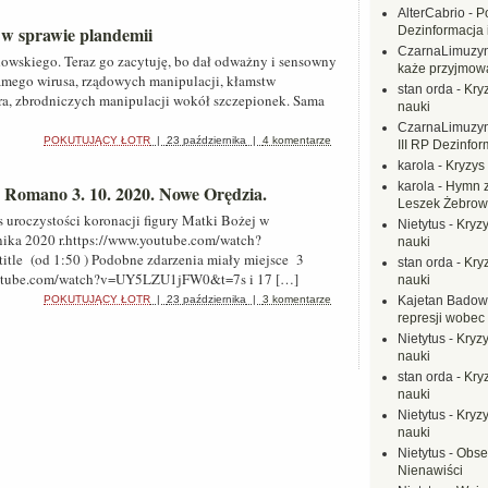
AlterCabrio
-
P
w sprawie plandemii
Dezinformacja 
CzarnaLimuzy
owskiego. Teraz go zacytuję, bo dał odważny i sensowny
każe przyjmow
amego wirusa, rządowych manipulacji, kłamstw
stan orda
-
Kryz
era, zbrodniczych manipulacji wokół szczepionek. Sama
nauki
CzarnaLimuzy
POKUTUJĄCY ŁOTR
|
23 października
|
4 komentarze
III RP Dezinfor
karola
-
Kryzys 
karola
-
Hymn z
 Romano 3. 10. 2020. Nowe Orędzia.
Leszek Żebrow
 uroczystości koronacji figury Matki Bożej w
Nietytus
-
Kryzy
ika 2020 r.https://www.youtube.com/watch?
nauki
le (od 1:50 ) Podobne zdarzenia miały miejsce 3
stan orda
-
Kryz
.youtube.com/watch?v=UY5LZU1jFW0&t=7s i 17 […]
nauki
POKUTUJĄCY ŁOTR
|
23 października
|
3 komentarze
Kajetan Badow
represji wobec
Nietytus
-
Kryzy
nauki
stan orda
-
Kryz
nauki
Nietytus
-
Kryzy
nauki
Nietytus
-
Obse
Nienawiści