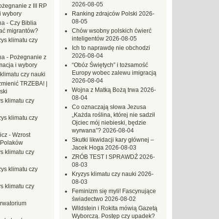
2026-08-05
ożegnanie z III RP
i wybory
Ranking zdrajców Polski
2026-
08-05
na
-
Czy Biblia
ać migrantów?
Chów wsobny polskich ćwierć
inteligentów
2026-08-05
ys klimatu czy
Ich to naprawdę nie obchodzi
2026-08-04
na
-
Pożegnanie z
macja i wybory
“Obóz Świętych” i tożsamość
Europy wobec zalewu imigracją
klimatu czy nauki
2026-08-04
mienić TRZEBA! |
Wojna z Matką Bożą trwa
2026-
ski
08-04
s klimatu czy
Co oznaczają słowa Jezusa
„Każda roślina, której nie sadził
ys klimatu czy
Ojciec mój niebieski, będzie
wyrwana”?
2026-08-04
icz
-
Wzrost
Skutki likwidacji kary głównej –
 Polaków
Jacek Hoga
2026-08-03
s klimatu czy
ZRÓB TEST I SPRAWDŹ
2026-
08-03
ys klimatu czy
Kryzys klimatu czy nauki
2026-
08-03
s klimatu czy
Feminizm się myli! Fascynujące
świadectwo
2026-08-02
rwatorium
Wildstein i Rokita mówią Gazetą
Wyborczą. Postęp czy upadek?