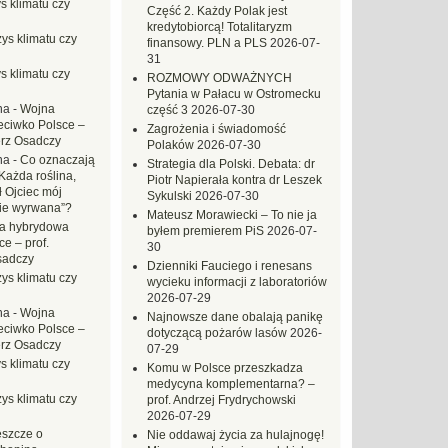
s klimatu czy
Część 2. Każdy Polak jest
kredytobiorcą! Totalitaryzm
ys klimatu czy
finansowy. PLN a PLS
2026-07-
31
s klimatu czy
ROZMOWY ODWAŻNYCH
Pytania w Pałacu w Ostromecku
na
-
Wojna
część 3
2026-07-30
eciwko Polsce –
Zagrożenia i świadomość
erz Osadczy
Polaków
2026-07-30
na
-
Co oznaczają
Strategia dla Polski. Debata: dr
Każda roślina,
Piotr Napierała kontra dr Leszek
ł Ojciec mój
Sykulski
2026-07-30
zie wyrwana”?
Mateusz Morawiecki – To nie ja
a hybrydowa
byłem premierem PiS
2026-07-
e – prof.
30
sadczy
Dzienniki Fauciego i renesans
ys klimatu czy
wycieku informacji z laboratoriów
2026-07-29
na
-
Wojna
Najnowsze dane obalają panikę
eciwko Polsce –
dotyczącą pożarów lasów
2026-
erz Osadczy
07-29
s klimatu czy
Komu w Polsce przeszkadza
medycyna komplementarna? –
ys klimatu czy
prof. Andrzej Frydrychowski
2026-07-29
eszcze o
Nie oddawaj życia za hulajnogę!