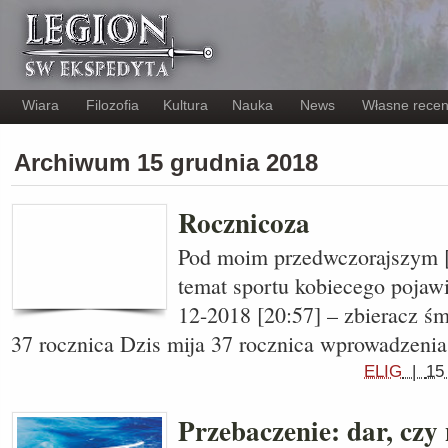
Wiara
Filozofia
Kultura
Nauka
News
Własne recen
Archiwum 15 grudnia 2018
Rocznicoza
Pod moim przedwczorajszym [
temat sportu kobiecego pojawi
12-2018 [20:57] – zbieracz śmi
37 rocznica Dzis mija 37 rocznica wprowadzeni
ELIG
|
15
Przebaczenie: dar, czy