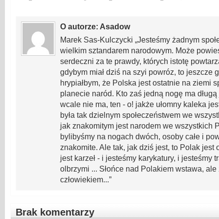
O autorze: Asadow
Marek Sas-Kulczycki „Jesteśmy żadnym społ
wielkim sztandarem narodowym. Może powies
serdeczni za te prawdy, których istotę powtar
gdybym miał dziś na szyi powróz, to jeszcze
hrypiałbym, że Polska jest ostatnie na ziemi 
planecie naród. Kto zaś jedną nogę ma długą 
wcale nie ma, ten - o! jakże ułomny kaleka j
była tak dzielnym społeczeństwem we wszyst
jak znakomitym jest narodem we wszystkich P
bylibyśmy na nogach dwóch, osoby całe i po
znakomite. Ale tak, jak dziś jest, to Polak jes
jest karzeł - i jesteśmy karykatury, i jesteśmy 
olbrzymi ... Słońce nad Polakiem wstawa, ale
człowiekiem...”
Brak komentarzy