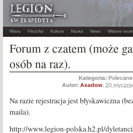
Wiara
Filozofia
Kultura
Nauka
News
Własne recen
Forum z czatem (może ga
osób na raz).
Kategoria:
Polecane
Autor:
Asadow
,
20 styczni
Na razie rejestracja jest błyskawiczna (b
maila).
http://www.legion-polska.h2.pl/dyletanc