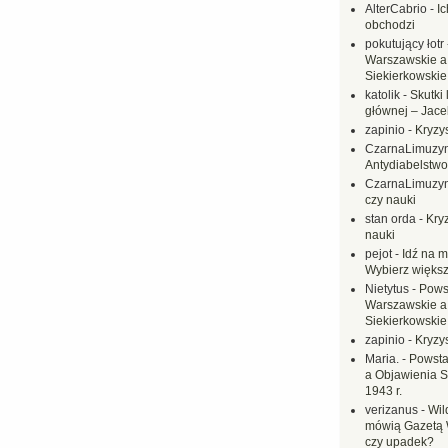
AlterCabrio
-
I
obchodzi
pokutujący łotr
Warszawskie a
Siekierkowskie 
katolik
-
Skutki 
głównej – Jac
zapinio
-
Kryzys
CzarnaLimuzy
Antydiabelstwo
CzarnaLimuzy
czy nauki
stan orda
-
Kryz
nauki
pejot
-
Idź na m
Wybierz większ
Nietytus
-
Pows
Warszawskie a
Siekierkowskie 
zapinio
-
Kryzys
Maria.
-
Powsta
a Objawienia S
1943 r.
verizanus
-
Wil
mówią Gazetą 
czy upadek?