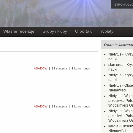
STRONA GŁ
Własne recenzje
Grupy i kluby
O portalu
Wpłaty
Ostatnie komenta
Nietytus
-
Kryzy
nauki
stan orda
-
Kryz
ASADOW
|
18 stycznia
|
3 komentarze
nauki
Nietytus
-
Kryzy
nauki
Nietytus
-
Obse
Nienawiści
Nietytus
-
Wojn
przeciwko Polsc
Włodzimierz O
ASADOW
|
18 stycznia
|
3 komentarze
Nietytus
-
Wojn
przeciwko Polsc
Włodzimierz O
karola
-
Obserw
Nienawiści