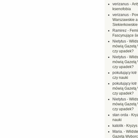
verizanus
-
Ant
ksenofobia
verizanus
-
Pow
Warszawskie a
Siekierkowskie 
Ramirez
-
Femi
Fascynujące ś
Nietytus
-
Wilds
mówią Gazetą 
czy upadek?
Nietytus
-
Wilds
mówią Gazetą 
czy upadek?
pokutujący łotr
czy nauki
pokutujący łotr
mówią Gazetą 
czy upadek?
Nietytus
-
Wilds
mówią Gazetą 
czy upadek?
stan orda
-
Kryz
nauki
katolik
-
Kryzys
Maria.
-
Wildste
Gazetą Wyborc