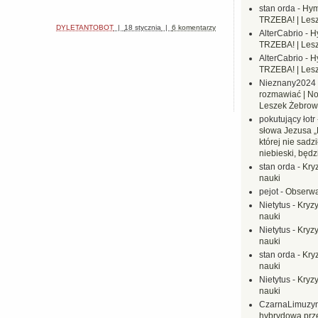
stan orda
-
Hym
TRZEBA! | Les
DYLETANTOBOT
|
18 stycznia
|
6 komentarzy
AlterCabrio
-
H
TRZEBA! | Les
AlterCabrio
-
H
TRZEBA! | Les
Nieznany2024
rozmawiać | No
Leszek Żebrow
pokutujący łotr
słowa Jezusa „
której nie sadzi
niebieski, będ
stan orda
-
Kryz
nauki
pejot
-
Obserwa
Nietytus
-
Kryzy
nauki
Nietytus
-
Kryzy
nauki
stan orda
-
Kryz
nauki
Nietytus
-
Kryzy
nauki
CzarnaLimuzy
hybrydowa prz