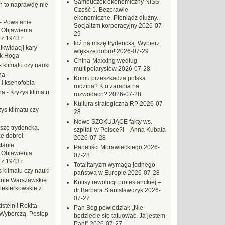
Samouczek ekonomiczny NISS.
ch to naprawdę nie
Część 1. Bezprawie
ekonomiczne. Pieniądz dłużny.
-
Powstanie
Socjalizm korporacyjny
2026-07-
 Objawienia
29
z 1943 r.
Idź na mszę trydencką. Wybierz
likwidacji kary
większe dobro!
2026-07-29
ek Hoga
China-Maxxing według
 klimatu czy nauki
multipolarystów
2026-07-28
na
-
Komu przeszkadza polska
 i ksenofobia
rodzina? Kto zarabia na
na
-
Kryzys klimatu
rozwodach?
2026-07-28
Kultura strategiczna RP
2026-07-
ys klimatu czy
28
Nowe SZOKUJĄCE fakty ws.
szę trydencką.
szpitali w Polsce?! – Anna Kubala
e dobro!
2026-07-28
tanie
Paneliści Morawieckiego
2026-
 Objawienia
07-28
z 1943 r.
Totalitaryzm wymaga jednego
 klimatu czy nauki
państwa w Europie
2026-07-28
nie Warszawskie
Kulisy rewolucji protestanckiej –
iekierkowskie z
dr Barbara Stanisławczyk
2026-
07-27
dstein i Rokita
Pan Bóg powiedział: „Nie
Wyborczą. Postęp
będziecie się tatuować. Ja jestem
Pan!”
2026-07-27