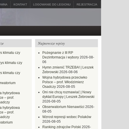
ÓWNA
KONTAKT
LOGOWANIE DO LEGIONU
REJESTRACJA
rze
Najnowsze wpisy
s klimatu czy
Pożegnanie z III RP
Dezinformacja i wybory
2026-08-
06
ys klimatu czy
Hymn zmienić TRZEBA! | Leszek
Żebrowski
2026-08-06
s klimatu czy
Wojna hybrydowa przeciwko
Polsce – prof. Włodzimierz
rwatorium
Osadczy
2026-08-05
Oni nie chcą rozmawiać | Nowy
a hybrydowa
dyktat Europy | Leszek Żebrowski
e – prof.
2026-08-05
sadczy
Obserwatorium Nienawiści
2026-
a hybrydowa
08-05
e – prof.
sadczy
Wzrost represji wobec Polaków
2026-08-05
atorium
Ranking zdrajców Polski
2026-