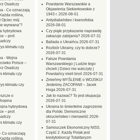
erz Osadczy
Powstanie Warszawskie a
Objawienia Siekierkowskie z
na
-
Co oznaczają
1943 r.
2026-08-01
Każda roślina,
ł Ojciec mój
Antydiabelstwo i ksenofobia
zie wyrwana”?
2026-08-01
a hybrydowa
Czy piąte przykazanie naprawdę
e – prof.
zakazuje zabijania?
2026-07-31
sadczy
Ballada o Ukraińcu
2026-07-31
ys klimatu czy
Rozbiór Ukrainy, czy to dobrze?
2026-07-31
na
-
Wojna
Fałsze Powstania
eciwko Polsce –
Warszawskiego | Ludzie tego
erz Osadczy
chcieli | Dzieci nie walczyły |
s klimatu czy
Powstańcy mieli broń
2026-07-31
Zmieńmy MYŚLENIE o WOJSKU!
ys klimatu czy
Jesteśmy ZACOFANI! – Jacek
Hoga
2026-07-31
eszcze o
Jak to nazwać? To jest okupacja
hopina
2026-07-31
ojna hybrydowa
Ukraina to śmiertelne zagrożenie
e – prof.
dla Polski. Demoniczne
sadczy
okrucieństwo i nienawiść
2026-
07-31
s klimatu czy
Samouczek Ekonomiczny NISS.
Część 2. Każdy Polak jest
-
Co oznaczają
kredytobiorcą! Totalitaryzm
Każda roślina,