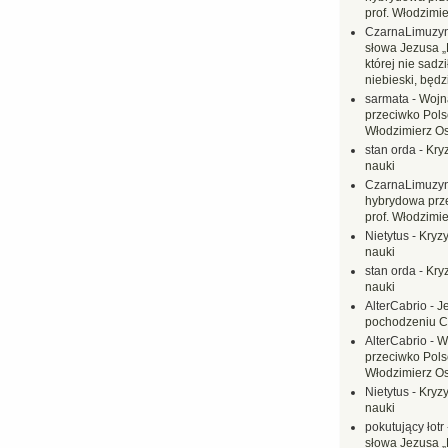
prof. Włodzimi
CzarnaLimuzy
słowa Jezusa „
której nie sadzi
niebieski, będ
sarmata
-
Wojn
przeciwko Polsc
Włodzimierz O
stan orda
-
Kryz
nauki
CzarnaLimuzy
hybrydowa prz
prof. Włodzimi
Nietytus
-
Kryzy
nauki
stan orda
-
Kryz
nauki
AlterCabrio
-
J
pochodzeniu C
AlterCabrio
-
W
przeciwko Polsc
Włodzimierz O
Nietytus
-
Kryzy
nauki
pokutujący łotr
słowa Jezusa „