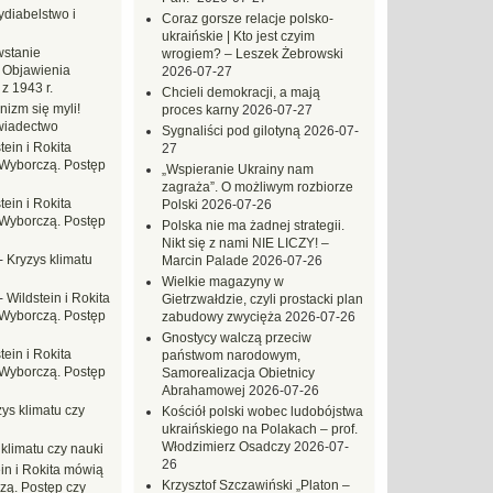
ydiabelstwo i
Coraz gorsze relacje polsko-
ukraińskie | Kto jest czyim
stanie
wrogiem? – Leszek Żebrowski
 Objawienia
2026-07-27
z 1943 r.
Chcieli demokracji, a mają
nizm się myli!
proces karny
2026-07-27
wiadectwo
Sygnaliści pod gilotyną
2026-07-
tein i Rokita
27
Wyborczą. Postęp
„Wspieranie Ukrainy nam
zagraża”. O możliwym rozbiorze
tein i Rokita
Polski
2026-07-26
Wyborczą. Postęp
Polska nie ma żadnej strategii.
Nikt się z nami NIE LICZY! –
-
Kryzys klimatu
Marcin Palade
2026-07-26
Wielkie magazyny w
-
Wildstein i Rokita
Gietrzwałdzie, czyli prostacki plan
Wyborczą. Postęp
zabudowy zwycięża
2026-07-26
Gnostycy walczą przeciw
tein i Rokita
państwom narodowym,
Wyborczą. Postęp
Samorealizacja Obietnicy
Abrahamowej
2026-07-26
ys klimatu czy
Kościół polski wobec ludobójstwa
ukraińskiego na Polakach – prof.
Włodzimierz Osadczy
2026-07-
 klimatu czy nauki
26
in i Rokita mówią
Krzysztof Szczawiński „Platon –
zą. Postęp czy