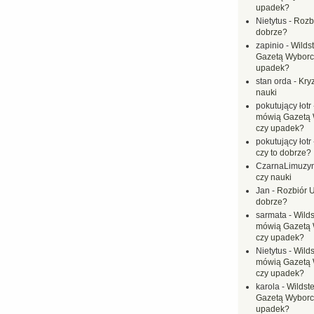
upadek?
Nietytus
-
Rozbi
dobrze?
zapinio
-
Wilds
Gazetą Wyborc
upadek?
stan orda
-
Kryz
nauki
pokutujący łotr
mówią Gazetą 
czy upadek?
pokutujący łotr
czy to dobrze?
CzarnaLimuzy
czy nauki
Jan
-
Rozbiór U
dobrze?
sarmata
-
Wilds
mówią Gazetą 
czy upadek?
Nietytus
-
Wilds
mówią Gazetą 
czy upadek?
karola
-
Wildste
Gazetą Wyborc
upadek?