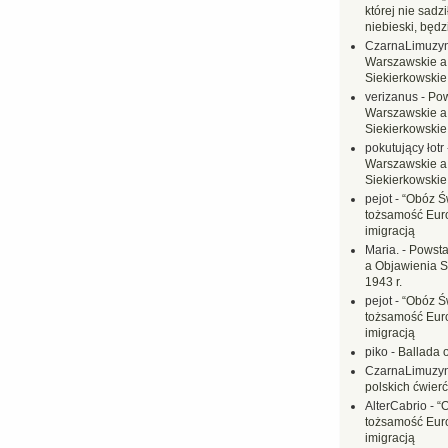
której nie sadzi
niebieski, będ
CzarnaLimuzy
Warszawskie a
Siekierkowskie 
verizanus
-
Pow
Warszawskie a
Siekierkowskie 
pokutujący łotr
Warszawskie a
Siekierkowskie 
pejot
-
“Obóz Św
tożsamość Eur
imigracją
Maria.
-
Powsta
a Objawienia S
1943 r.
pejot
-
“Obóz Św
tożsamość Eur
imigracją
piko
-
Ballada 
CzarnaLimuzy
polskich ćwierć
AlterCabrio
-
“
tożsamość Eur
imigracją