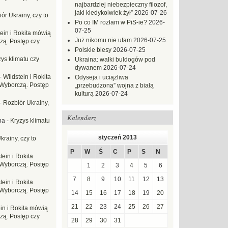
najbardziej niebezpieczny filozof,
jaki kiedykolwiek żył”
2026-07-26
ór Ukrainy, czy to
Po co IM rozłam w PiS-ie?
2026-
07-25
tein i Rokita mówią
Już nikomu nie ufam
2026-07-25
zą. Postęp czy
Polskie biesy
2026-07-25
ys klimatu czy
Ukraina: walki buldogów pod
dywanem
2026-07-24
-
Wildstein i Rokita
Odyseja i uciążliwa
Wyborczą. Postęp
„przebudzona” wojna z białą
kulturą
2026-07-24
-
Rozbiór Ukrainy,
Kalendarz
na
-
Kryzys klimatu
styczeń 2013
krainy, czy to
P
W
Ś
C
P
S
N
tein i Rokita
Wyborczą. Postęp
1
2
3
4
5
6
7
8
9
10
11
12
13
tein i Rokita
Wyborczą. Postęp
14
15
16
17
18
19
20
21
22
23
24
25
26
27
in i Rokita mówią
zą. Postęp czy
28
29
30
31