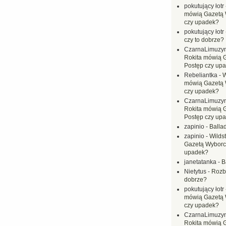
pokutujący łotr
mówią Gazetą 
czy upadek?
pokutujący łotr
czy to dobrze?
CzarnaLimuzy
Rokita mówią 
Postęp czy up
Rebeliantka
-
W
mówią Gazetą 
czy upadek?
CzarnaLimuzy
Rokita mówią 
Postęp czy up
zapinio
-
Balla
zapinio
-
Wilds
Gazetą Wyborc
upadek?
janetatanka
-
B
Nietytus
-
Rozbi
dobrze?
pokutujący łotr
mówią Gazetą 
czy upadek?
CzarnaLimuzy
Rokita mówią 