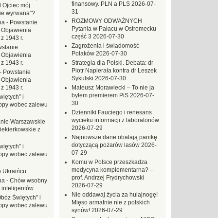
finansowy. PLN a PLS
2026-07-
ł Ojciec mój
31
zie wyrwana”?
ROZMOWY ODWAŻNYCH
na
-
Powstanie
Pytania w Pałacu w Ostromecku
 Objawienia
część 3
2026-07-30
z 1943 r.
Zagrożenia i świadomość
stanie
Polaków
2026-07-30
 Objawienia
z 1943 r.
Strategia dla Polski. Debata: dr
Piotr Napierała kontra dr Leszek
-
Powstanie
Sykulski
2026-07-30
 Objawienia
z 1943 r.
Mateusz Morawiecki – To nie ja
byłem premierem PiS
2026-07-
iętych” i
30
opy wobec zalewu
Dzienniki Fauciego i renesans
wycieku informacji z laboratoriów
nie Warszawskie
2026-07-29
iekierkowskie z
Najnowsze dane obalają panikę
dotyczącą pożarów lasów
2026-
iętych” i
07-29
opy wobec zalewu
Komu w Polsce przeszkadza
medycyna komplementarna? –
o Ukraińcu
prof. Andrzej Frydrychowski
na
-
Chów wsobny
2026-07-29
 inteligentów
Nie oddawaj życia za hulajnogę!
Obóz Świętych” i
Mięso armatnie nie z polskich
opy wobec zalewu
synów!
2026-07-29