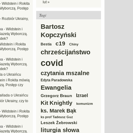
lut »
-
Wildstein i Rokita
Wyborczą. Postęp
Tagi
-
Rozbiór Ukrainy,
Bartosz
na
-
Wildstein i
Kopczyński
Gazetą Wyborczą.
adek?
c19
ildstein i Rokita
Bestia
Chiny
Wyborczą. Postęp
chrześcijaństwo
na
-
Wildstein i
covid
Gazetą Wyborczą.
adek?
czytania mszalne
da o Ukraińcu
tein i Rokita mówią
Edyta Paradowska
zą. Postęp czy
Ewangelia
Izrael
allada o Ukraińcu
Grzegorz Braun
ór Ukrainy, czy to
Kit Knightly
komunizm
ks. Marek Bąk
-
Wildstein i Rokita
Wyborczą. Postęp
ks prof Tadeusz Guz
Leszek Żebrowski
na
-
Wildstein i
liturgia słowa
Gazetą Wyborczą.