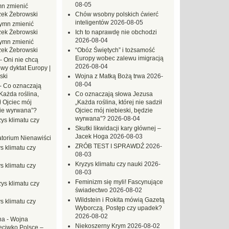
08-05
n zmienić
zek Żebrowski
Chów wsobny polskich ćwierć
inteligentów
2026-08-05
ymn zmienić
zek Żebrowski
Ich to naprawdę nie obchodzi
2026-08-04
ymn zmienić
zek Żebrowski
“Obóz Świętych” i tożsamość
Europy wobec zalewu imigracją
-
Oni nie chcą
2026-08-04
wy dyktat Europy |
ski
Wojna z Matką Bożą trwa
2026-
08-04
-
Co oznaczają
Każda roślina,
Co oznaczają słowa Jezusa
ł Ojciec mój
„Każda roślina, której nie sadził
zie wyrwana”?
Ojciec mój niebieski, będzie
wyrwana”?
2026-08-04
ys klimatu czy
Skutki likwidacji kary głównej –
Jacek Hoga
2026-08-03
torium Nienawiści
ZRÓB TEST I SPRAWDŹ
2026-
s klimatu czy
08-03
Kryzys klimatu czy nauki
2026-
s klimatu czy
08-03
Feminizm się myli! Fascynujące
ys klimatu czy
świadectwo
2026-08-02
Wildstein i Rokita mówią Gazetą
s klimatu czy
Wyborczą. Postęp czy upadek?
2026-08-02
na
-
Wojna
Niekoszerny Krym
2026-08-02
eciwko Polsce –