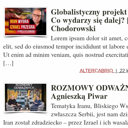
Globalistyczny projekt 
Co wydarzy się dalej?
Chodorowski
Lorem ipsum dolor sit amet, c
elit, sed do eiusmod tempor incididunt ut labore 
Ut enim ad minim veniam, quis nostrud exercitati
[…]
ALTERCABRIO
|
22 
ROZMOWY ODWAŻNY
Agnieszką Piwar
Tematyka Iranu, Bliskiego W
zwłaszcza Serbii, jest nam dzi
Iran został zdradziecko – przez Izrael i ich wasa