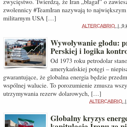
zwycięstwo. Twierdzą, że Iran „błagał” o zawiesz
zwolennicy #TeamIran nazywają to największym
militarnym USA […]
ALTERCABRIO
|
9 
Wywoływanie głodu: p
Perskiej i logika kontro
Od 1973 roku petrodolar stan
amerykańskiej potęgi – niepi
gwarantujące, że globalna energia będzie przed
wspólnej walucie. To porozumienie zmusza wszy
utrzymywania rezerw dolarowych, […]
ALTERCABRIO
Globalny kryzys energ
kapitulacja Iranu za p