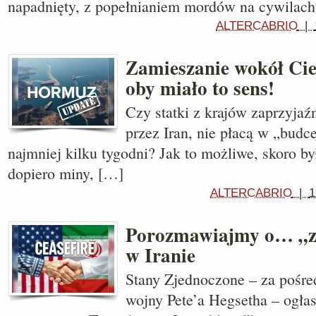
napadnięty, z popełnianiem mordów na cywilac
ALTERCABRIO
|
Zamieszanie wokół Ci
oby miało to sens!
Czy statki z krajów zaprzyjaź
przez Iran, nie płacą w „budc
najmniej kilku tygodni? Jak to możliwe, skoro b
dopiero miny, […]
ALTERCABRIO
|
1
Porozmawiajmy o… „za
w Iranie
Stany Zjednoczone – za pośre
wojny Pete’a Hegsetha – ogłas