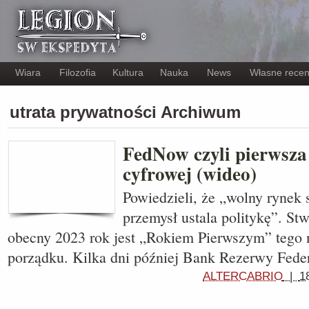
Wiara
Filozofia
Kultura
Nauka
News
Własne recen
utrata prywatności Archiwum
FedNow czyli pierwsza
cyfrowej (wideo)
Powiedzieli, że „wolny rynek s
przemysł ustala politykę”. Stw
obecny 2023 rok jest „Rokiem Pierwszym” tego
porządku. Kilka dni później Bank Rezerwy Fede
ALTERCABRIO
|
1