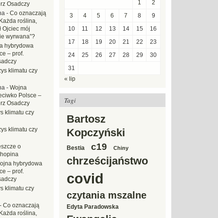
1
2
erz Osadczy
na
-
Co oznaczają
3
4
5
6
7
8
9
Każda roślina,
ł Ojciec mój
10
11
12
13
14
15
16
zie wyrwana”?
17
18
19
20
21
22
23
a hybrydowa
e – prof.
24
25
26
27
28
29
30
sadczy
31
ys klimatu czy
« lip
na
-
Wojna
eciwko Polsce –
Tagi
erz Osadczy
s klimatu czy
Bartosz
ys klimatu czy
Kopczyński
c19
eszcze o
Bestia
Chiny
hopina
chrześcijaństwo
ojna hybrydowa
e – prof.
covid
sadczy
s klimatu czy
czytania mszalne
-
Co oznaczają
Edyta Paradowska
Każda roślina,