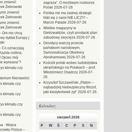
n zmienić
zagraża”. O możliwym rozbiorze
zek Żebrowski
Polski
2026-07-26
ymn zmienić
Polska nie ma żadnej strategii.
zek Żebrowski
Nikt się z nami NIE LICZY! –
Marcin Palade
2026-07-26
ymn zmienić
zek Żebrowski
Wielkie magazyny w
Gietrzwałdzie, czyli prostacki plan
-
Oni nie chcą
zabudowy zwycięża
2026-07-26
wy dyktat Europy |
ski
Gnostycy walczą przeciw
państwom narodowym,
-
Co oznaczają
Samorealizacja Obietnicy
Każda roślina,
Abrahamowej
2026-07-26
ł Ojciec mój
zie wyrwana”?
Kościół polski wobec ludobójstwa
ukraińskiego na Polakach – prof.
ys klimatu czy
Włodzimierz Osadczy
2026-07-
26
torium Nienawiści
Krzysztof Szczawiński „Platon –
s klimatu czy
najbardziej niebezpieczny filozof,
jaki kiedykolwiek żył”
2026-07-26
s klimatu czy
ys klimatu czy
Kalendarz
s klimatu czy
sierpień 2026
na
-
Wojna
P
W
Ś
C
P
S
N
eciwko Polsce –