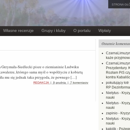
STRONA GŁ
Własne recenzje
Grupy i kluby
O portalu
Wpłaty
Ostatnie komenta
CzarnaLimuzy
każe przyjmow
CzarnaLimuzy
Grzymała-Siedlecki pisze o ziemianinie Ludwiku
Prezydentury. 
kawalerze, którego sama myśl o współżyciu z kobietą
Rozłam PiS czy
fiła mu się jednak taka przygoda, że pewnego […]
kontra Kabaliśc
pokutujący łotr
REDAKCJA
|
9 grudnia
|
7 komentarzy
RP Dezinformac
Nietytus
-
Kryzy
nauki
Nietytus
-
Kryzy
nauki
zapinio
-
Kryzys
Nietytus
-
Kryzy
nauki
katolik
-
Pożegn