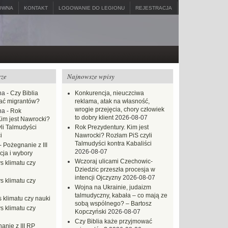
ÓWNA
KONTAKT
LOGOWANIE DO LEGIONU
REJESTRACJA
rze
Najnowsze wpisy
na
-
Czy Biblia
Konkurencja, nieuczciwa
ać migrantów?
reklama, atak na własność,
wrogie przejęcia, chory człowiek
na
-
Rok
to dobry klient
2026-08-07
Kim jest Nawrocki?
li Talmudyści
Rok Prezydentury. Kim jest
i
Nawrocki? Rozłam PiS czyli
Talmudyści kontra Kabaliści
-
Pożegnanie z III
2026-08-07
ja i wybory
Wczoraj ulicami Czechowic-
s klimatu czy
Dziedzic przeszła procesja w
intencji Ojczyzny
2026-08-07
s klimatu czy
Wojna na Ukrainie, judaizm
talmudyczny, kabała – co mają ze
 klimatu czy nauki
sobą wspólnego? – Bartosz
s klimatu czy
Kopczyński
2026-08-07
Czy Biblia każe przyjmować
anie z III RP