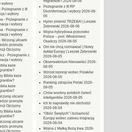
migrantów?
2026-08-06
i wybory
Pożegnanie z III RP
-
Pożegnanie z III
Dezinformacja i wybory
2026-08-
ja i wybory
06
na
-
Pożegnanie z
Hymn zmienić TRZEBA! | Leszek
macja i wybory
Żebrowski
2026-08-06
na
-
Pożegnanie z
Wojna hybrydowa przeciwko
macja i wybory
Polsce – prof. Włodzimierz
-
Wczoraj ulicami
Osadczy
2026-08-05
dzic przeszła
Oni nie chcą rozmawiać | Nowy
ncji Ojczyzny
dyktat Europy | Leszek Żebrowski
icz
-
Pożegnanie z
2026-08-05
macja i wybory
Obserwatorium Nienawiści
2026-
iblia każe
08-05
grantów?
Wzrost represji wobec Polaków
zy Biblia każe
2026-08-05
grantów?
Ranking zdrajców Polski
2026-
iblia każe
08-05
grantów?
Chów wsobny polskich ćwierć
czoraj ulicami
inteligentów
2026-08-05
dzic przeszła
Ich to naprawdę nie obchodzi
ncji Ojczyzny
2026-08-04
zy Biblia każe
“Obóz Świętych” i tożsamość
grantów?
Europy wobec zalewu imigracją
czoraj ulicami
2026-08-04
dzic przeszła
Wojna z Matką Bożą trwa
2026-
ncji Ojczyzny