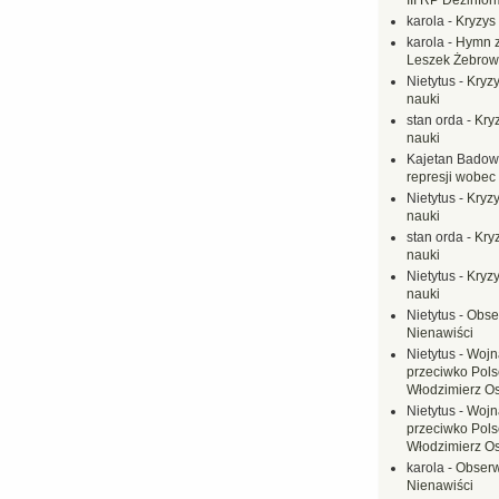
III RP Dezinfor
karola
-
Kryzys 
karola
-
Hymn z
Leszek Żebrow
Nietytus
-
Kryzy
nauki
stan orda
-
Kryz
nauki
Kajetan Badow
represji wobec
Nietytus
-
Kryzy
nauki
stan orda
-
Kryz
nauki
Nietytus
-
Kryzy
nauki
Nietytus
-
Obse
Nienawiści
Nietytus
-
Wojn
przeciwko Polsc
Włodzimierz O
Nietytus
-
Wojn
przeciwko Polsc
Włodzimierz O
karola
-
Obserw
Nienawiści