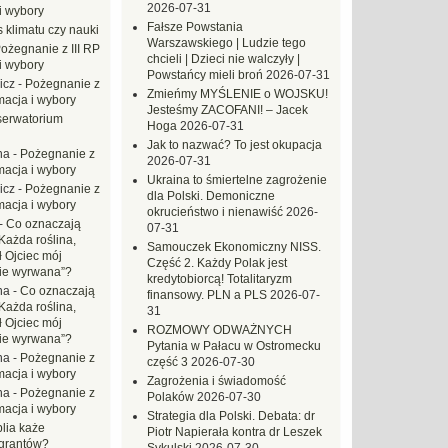
2026-07-31
i wybory
Fałsze Powstania
 klimatu czy nauki
Warszawskiego | Ludzie tego
ożegnanie z III RP
chcieli | Dzieci nie walczyły |
i wybory
Powstańcy mieli broń
2026-07-31
icz
-
Pożegnanie z
Zmieńmy MYŚLENIE o WOJSKU!
macja i wybory
Jesteśmy ZACOFANI! – Jacek
erwatorium
Hoga
2026-07-31
Jak to nazwać? To jest okupacja
na
-
Pożegnanie z
2026-07-31
macja i wybory
Ukraina to śmiertelne zagrożenie
icz
-
Pożegnanie z
dla Polski. Demoniczne
macja i wybory
okrucieństwo i nienawiść
2026-
-
Co oznaczają
07-31
Każda roślina,
Samouczek Ekonomiczny NISS.
ł Ojciec mój
Część 2. Każdy Polak jest
zie wyrwana”?
kredytobiorcą! Totalitaryzm
na
-
Co oznaczają
finansowy. PLN a PLS
2026-07-
Każda roślina,
31
ł Ojciec mój
ROZMOWY ODWAŻNYCH
zie wyrwana”?
Pytania w Pałacu w Ostromecku
na
-
Pożegnanie z
część 3
2026-07-30
macja i wybory
Zagrożenia i świadomość
na
-
Pożegnanie z
Polaków
2026-07-30
macja i wybory
Strategia dla Polski. Debata: dr
blia każe
Piotr Napierała kontra dr Leszek
grantów?