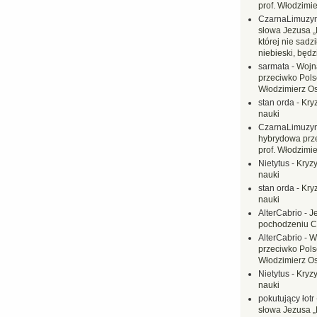
prof. Włodzimi
CzarnaLimuzy
słowa Jezusa „
której nie sadzi
niebieski, będ
sarmata
-
Wojn
przeciwko Polsc
Włodzimierz O
stan orda
-
Kryz
nauki
CzarnaLimuzy
hybrydowa prz
prof. Włodzimi
Nietytus
-
Kryzy
nauki
stan orda
-
Kryz
nauki
AlterCabrio
-
J
pochodzeniu C
AlterCabrio
-
W
przeciwko Polsc
Włodzimierz O
Nietytus
-
Kryzy
nauki
pokutujący łotr
słowa Jezusa „