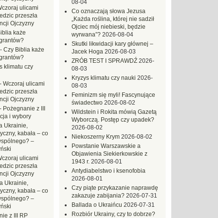
08-04
czoraj ulicami
Co oznaczają słowa Jezusa
dzic przeszła
„Każda roślina, której nie sadził
ncji Ojczyzny
Ojciec mój niebieski, będzie
iblia każe
wyrwana”?
2026-08-04
grantów?
Skutki likwidacji kary głównej –
-
Czy Biblia każe
Jacek Hoga
2026-08-03
grantów?
ZRÓB TEST I SPRAWDŹ
2026-
s klimatu czy
08-03
Kryzys klimatu czy nauki
2026-
-
Wczoraj ulicami
08-03
dzic przeszła
Feminizm się myli! Fascynujące
ncji Ojczyzny
świadectwo
2026-08-02
-
Pożegnanie z III
Wildstein i Rokita mówią Gazetą
ja i wybory
Wyborczą. Postęp czy upadek?
 Ukrainie,
2026-08-02
yczny, kabała – co
Niekoszerny Krym
2026-08-02
wspólnego? –
Powstanie Warszawskie a
ński
Objawienia Siekierkowskie z
czoraj ulicami
1943 r.
2026-08-01
dzic przeszła
Antydiabelstwo i ksenofobia
ncji Ojczyzny
2026-08-01
a Ukrainie,
Czy piąte przykazanie naprawdę
yczny, kabała – co
zakazuje zabijania?
2026-07-31
wspólnego? –
Ballada o Ukraińcu
2026-07-31
ński
Rozbiór Ukrainy, czy to dobrze?
ie z III RP