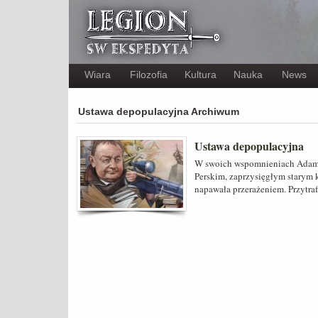
Wiara
Filozofia
Kultura
Nauka
News
Ustawa depopulacyjna Archiwum
Ustawa depopulacyjna
W swoich wspomnieniach Adam 
Perskim, zaprzysięgłym starym 
napawała przerażeniem. Przytra