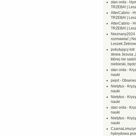
stan orda
-
Hym
TRZEBA! | Les
AlterCabrio
-
H
TRZEBA! | Les
AlterCabrio
-
H
TRZEBA! | Les
Nieznany2024
rozmawiać | No
Leszek Żebrow
pokutujący łotr
słowa Jezusa „
której nie sadzi
niebieski, będ
stan orda
-
Kryz
nauki
pejot
-
Obserwa
Nietytus
-
Kryzy
nauki
Nietytus
-
Kryzy
nauki
stan orda
-
Kryz
nauki
Nietytus
-
Kryzy
nauki
CzarnaLimuzy
hybrydowa prz