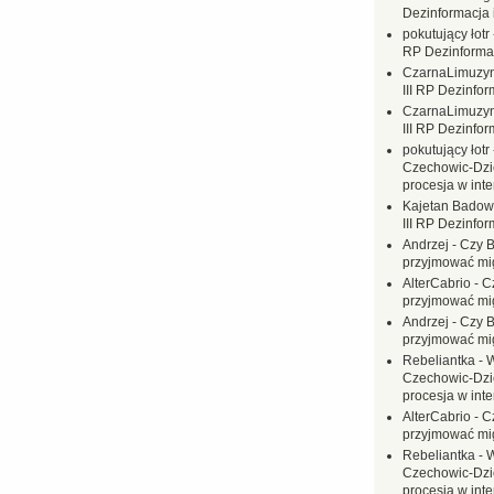
Dezinformacja 
pokutujący łotr
RP Dezinformac
CzarnaLimuzy
III RP Dezinfor
CzarnaLimuzy
III RP Dezinfor
pokutujący łotr
Czechowic-Dzie
procesja w inte
Kajetan Badow
III RP Dezinfor
Andrzej
-
Czy B
przyjmować mi
AlterCabrio
-
C
przyjmować mi
Andrzej
-
Czy B
przyjmować mi
Rebeliantka
-
W
Czechowic-Dzie
procesja w inte
AlterCabrio
-
C
przyjmować mi
Rebeliantka
-
W
Czechowic-Dzie
procesja w inte