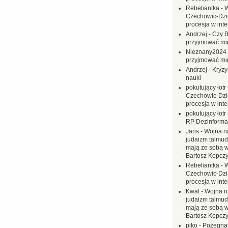
Rebeliantka
-
W
Czechowic-Dzie
procesja w inte
Andrzej
-
Czy B
przyjmować mi
Nieznany2024
przyjmować mi
Andrzej
-
Kryzy
nauki
pokutujący łotr
Czechowic-Dzie
procesja w inte
pokutujący łotr
RP Dezinformac
Jans
-
Wojna na
judaizm talmud
mają ze sobą 
Bartosz Kopczy
Rebeliantka
-
W
Czechowic-Dzie
procesja w inte
Kwal
-
Wojna n
judaizm talmud
mają ze sobą 
Bartosz Kopczy
piko
-
Pożegnan