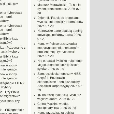
Sykulski
2026-07-30
s klimatu czy
Mateusz Morawiecki – To nie ja
byłem premierem PiS
2026-07-
ojna hybrydowa
30
e – prof.
Dzienniki Fauciego i renesans
sadczy
wycieku informacji z laboratoriów
ojna hybrydowa
2026-07-29
e – prof.
Najnowsze dane obalają panikę
sadczy
dotyczącą pożarów lasów
2026-
zy Biblia każe
07-29
grantów?
Komu w Polsce przeszkadza
icz
-
Pożegnanie z
medycyna komplementarna? –
macja i wybory
prof. Andrzej Frydrychowski
2026-07-29
zy Biblia każe
grantów?
Nie oddawaj życia za hulajnogę!
Mięso armatnie nie z polskich
hów wsobny
synów!
2026-07-29
 inteligentów
Samouczek ekonomiczny NISS.
hów wsobny
Część 1. Bezprawie
 inteligentów
ekonomiczne. Pieniądz dłużny.
ożegnanie z III RP
Socjalizm korporacyjny
2026-07-
i wybory
29
na
-
Czy Biblia
Idź na mszę trydencką. Wybierz
ać migrantów?
większe dobro!
2026-07-29
ys klimatu czy
China-Maxxing według
multipolarystów
2026-07-28
na
-
Pożegnanie z
Komu przeszkadza polska