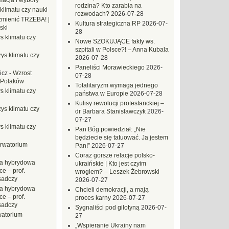
macja i wybory
rodzina? Kto zarabia na
klimatu czy nauki
rozwodach?
2026-07-28
mienić TRZEBA! |
Kultura strategiczna RP
2026-07-
ski
28
s klimatu czy
Nowe SZOKUJĄCE fakty ws.
szpitali w Polsce?! – Anna Kubala
ys klimatu czy
2026-07-28
Paneliści Morawieckiego
2026-
icz
-
Wzrost
07-28
 Polaków
Totalitaryzm wymaga jednego
s klimatu czy
państwa w Europie
2026-07-28
Kulisy rewolucji protestanckiej –
ys klimatu czy
dr Barbara Stanisławczyk
2026-
07-27
s klimatu czy
Pan Bóg powiedział: „Nie
będziecie się tatuować. Ja jestem
rwatorium
Pan!”
2026-07-27
Coraz gorsze relacje polsko-
a hybrydowa
ukraińskie | Kto jest czyim
e – prof.
wrogiem? – Leszek Żebrowski
sadczy
2026-07-27
a hybrydowa
Chcieli demokracji, a mają
e – prof.
proces karny
2026-07-27
sadczy
Sygnaliści pod gilotyną
2026-07-
atorium
27
„Wspieranie Ukrainy nam