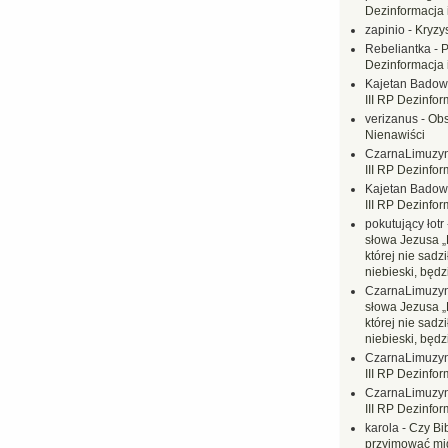
Dezinformacja 
zapinio
-
Kryzys
Rebeliantka
-
P
Dezinformacja 
Kajetan Badow
III RP Dezinfor
verizanus
-
Obs
Nienawiści
CzarnaLimuzy
III RP Dezinfor
Kajetan Badow
III RP Dezinfor
pokutujący łotr
słowa Jezusa „
której nie sadzi
niebieski, będ
CzarnaLimuzy
słowa Jezusa „
której nie sadzi
niebieski, będ
CzarnaLimuzy
III RP Dezinfor
CzarnaLimuzy
III RP Dezinfor
karola
-
Czy Bi
przyjmować mi