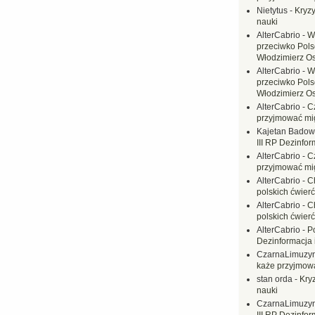
Nietytus
-
Kryzy
nauki
AlterCabrio
-
W
przeciwko Polsc
Włodzimierz O
AlterCabrio
-
W
przeciwko Polsc
Włodzimierz O
AlterCabrio
-
C
przyjmować mi
Kajetan Badow
III RP Dezinfor
AlterCabrio
-
C
przyjmować mi
AlterCabrio
-
C
polskich ćwierć
AlterCabrio
-
C
polskich ćwierć
AlterCabrio
-
P
Dezinformacja 
CzarnaLimuzy
każe przyjmow
stan orda
-
Kryz
nauki
CzarnaLimuzy