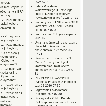
2026-07-31
i wybory
Fałsze Powstania
 klimatu czy nauki
Warszawskiego | Ludzie tego
ożegnanie z III RP
chcieli | Dzieci nie walczyły |
i wybory
Powstańcy mieli broń
2026-07-31
icz
-
Pożegnanie z
Zmieńmy MYŚLENIE o WOJSKU!
macja i wybory
Jesteśmy ZACOFANI! – Jacek
erwatorium
Hoga
2026-07-31
Jak to nazwać? To jest okupacja
na
-
Pożegnanie z
2026-07-31
macja i wybory
Ukraina to śmiertelne zagrożenie
icz
-
Pożegnanie z
dla Polski. Demoniczne
macja i wybory
okrucieństwo i nienawiść
2026-
-
Co oznaczają
07-31
Każda roślina,
Samouczek Ekonomiczny NISS.
ł Ojciec mój
Część 2. Każdy Polak jest
zie wyrwana”?
kredytobiorcą! Totalitaryzm
na
-
Co oznaczają
finansowy. PLN a PLS
2026-07-
Każda roślina,
31
ł Ojciec mój
ROZMOWY ODWAŻNYCH
zie wyrwana”?
Pytania w Pałacu w Ostromecku
na
-
Pożegnanie z
część 3
2026-07-30
macja i wybory
Zagrożenia i świadomość
na
-
Pożegnanie z
Polaków
2026-07-30
macja i wybory
Strategia dla Polski. Debata: dr
blia każe
Piotr Napierała kontra dr Leszek
grantów?