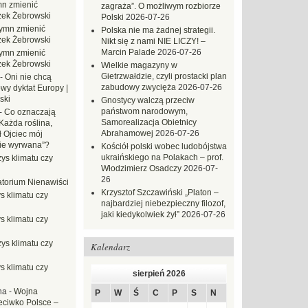
n zmienić
zagraża”. O możliwym rozbiorze
zek Żebrowski
Polski
2026-07-26
ymn zmienić
Polska nie ma żadnej strategii.
zek Żebrowski
Nikt się z nami NIE LICZY! –
Marcin Palade
2026-07-26
ymn zmienić
zek Żebrowski
Wielkie magazyny w
Gietrzwałdzie, czyli prostacki plan
-
Oni nie chcą
zabudowy zwycięża
2026-07-26
wy dyktat Europy |
ski
Gnostycy walczą przeciw
państwom narodowym,
-
Co oznaczają
Samorealizacja Obietnicy
Każda roślina,
Abrahamowej
2026-07-26
ł Ojciec mój
zie wyrwana”?
Kościół polski wobec ludobójstwa
ukraińskiego na Polakach – prof.
ys klimatu czy
Włodzimierz Osadczy
2026-07-
26
torium Nienawiści
Krzysztof Szczawiński „Platon –
s klimatu czy
najbardziej niebezpieczny filozof,
jaki kiedykolwiek żył”
2026-07-26
s klimatu czy
ys klimatu czy
Kalendarz
s klimatu czy
sierpień 2026
na
-
Wojna
P
W
Ś
C
P
S
N
eciwko Polsce –