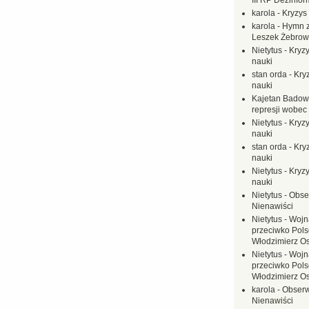
III RP Dezinfor
karola
-
Kryzys 
karola
-
Hymn z
Leszek Żebrow
Nietytus
-
Kryzy
nauki
stan orda
-
Kryz
nauki
Kajetan Badow
represji wobec
Nietytus
-
Kryzy
nauki
stan orda
-
Kryz
nauki
Nietytus
-
Kryzy
nauki
Nietytus
-
Obse
Nienawiści
Nietytus
-
Wojn
przeciwko Polsc
Włodzimierz O
Nietytus
-
Wojn
przeciwko Polsc
Włodzimierz O
karola
-
Obserw
Nienawiści