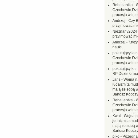
Rebeliantka
-
W
Czechowic-Dzie
procesja w inte
Andrzej
-
Czy B
przyjmować mi
Nieznany2024
przyjmować mi
Andrzej
-
Kryzy
nauki
pokutujący łotr
Czechowic-Dzie
procesja w inte
pokutujący łotr
RP Dezinformac
Jans
-
Wojna na
judaizm talmud
mają ze sobą 
Bartosz Kopczy
Rebeliantka
-
W
Czechowic-Dzie
procesja w inte
Kwal
-
Wojna n
judaizm talmud
mają ze sobą 
Bartosz Kopczy
piko
-
Pożegnan