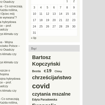
1
2
erz Osadczy
na
-
Co oznaczają
3
4
5
6
7
8
9
Każda roślina,
ł Ojciec mój
10
11
12
13
14
15
16
zie wyrwana”?
17
18
19
20
21
22
23
a hybrydowa
e – prof.
24
25
26
27
28
29
30
sadczy
31
ys klimatu czy
« lip
na
-
Wojna
eciwko Polsce –
Tagi
erz Osadczy
s klimatu czy
Bartosz
ys klimatu czy
Kopczyński
c19
eszcze o
Bestia
Chiny
hopina
chrześcijaństwo
ojna hybrydowa
e – prof.
covid
sadczy
s klimatu czy
czytania mszalne
-
Co oznaczają
Edyta Paradowska
Każda roślina,