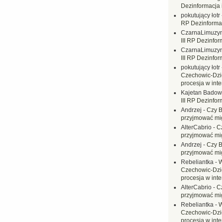
Dezinformacja 
pokutujący łotr
RP Dezinformac
CzarnaLimuzy
III RP Dezinfor
CzarnaLimuzy
III RP Dezinfor
pokutujący łotr
Czechowic-Dzie
procesja w inte
Kajetan Badow
III RP Dezinfor
Andrzej
-
Czy B
przyjmować mi
AlterCabrio
-
C
przyjmować mi
Andrzej
-
Czy B
przyjmować mi
Rebeliantka
-
W
Czechowic-Dzie
procesja w inte
AlterCabrio
-
C
przyjmować mi
Rebeliantka
-
W
Czechowic-Dzie
procesja w inte