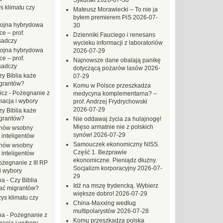
Sykulski
2026-07-30
s klimatu czy
Mateusz Morawiecki – To nie ja
byłem premierem PiS
2026-07-
ojna hybrydowa
30
e – prof.
Dzienniki Fauciego i renesans
sadczy
wycieku informacji z laboratoriów
ojna hybrydowa
2026-07-29
e – prof.
Najnowsze dane obalają panikę
sadczy
dotyczącą pożarów lasów
2026-
zy Biblia każe
07-29
grantów?
Komu w Polsce przeszkadza
icz
-
Pożegnanie z
medycyna komplementarna? –
macja i wybory
prof. Andrzej Frydrychowski
2026-07-29
zy Biblia każe
grantów?
Nie oddawaj życia za hulajnogę!
Mięso armatnie nie z polskich
hów wsobny
synów!
2026-07-29
 inteligentów
Samouczek ekonomiczny NISS.
hów wsobny
Część 1. Bezprawie
 inteligentów
ekonomiczne. Pieniądz dłużny.
ożegnanie z III RP
Socjalizm korporacyjny
2026-07-
i wybory
29
na
-
Czy Biblia
Idź na mszę trydencką. Wybierz
ać migrantów?
większe dobro!
2026-07-29
ys klimatu czy
China-Maxxing według
multipolarystów
2026-07-28
na
-
Pożegnanie z
Komu przeszkadza polska