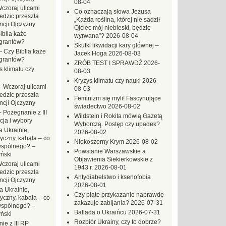
08-04
czoraj ulicami
Co oznaczają słowa Jezusa
dzic przeszła
„Każda roślina, której nie sadził
ncji Ojczyzny
Ojciec mój niebieski, będzie
iblia każe
wyrwana”?
2026-08-04
grantów?
Skutki likwidacji kary głównej –
-
Czy Biblia każe
Jacek Hoga
2026-08-03
grantów?
ZRÓB TEST I SPRAWDŹ
2026-
s klimatu czy
08-03
Kryzys klimatu czy nauki
2026-
-
Wczoraj ulicami
08-03
dzic przeszła
Feminizm się myli! Fascynujące
ncji Ojczyzny
świadectwo
2026-08-02
-
Pożegnanie z III
Wildstein i Rokita mówią Gazetą
ja i wybory
Wyborczą. Postęp czy upadek?
 Ukrainie,
2026-08-02
yczny, kabała – co
Niekoszerny Krym
2026-08-02
wspólnego? –
Powstanie Warszawskie a
ński
Objawienia Siekierkowskie z
czoraj ulicami
1943 r.
2026-08-01
dzic przeszła
Antydiabelstwo i ksenofobia
ncji Ojczyzny
2026-08-01
a Ukrainie,
Czy piąte przykazanie naprawdę
yczny, kabała – co
zakazuje zabijania?
2026-07-31
wspólnego? –
Ballada o Ukraińcu
2026-07-31
ński
Rozbiór Ukrainy, czy to dobrze?
ie z III RP