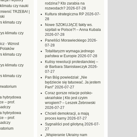
macja i wybory
rodzina? Kto zarabia na
klimatu czy nauki
rozwodach?
2026-07-28
mienić TRZEBA! |
Kultura strategiczna RP
2026-07-
ski
28
s klimatu czy
Nowe SZOKUJĄCE fakty ws.
szpitali w Polsce?! – Anna Kubala
ys klimatu czy
2026-07-28
Paneliści Morawieckiego
2026-
icz
-
Wzrost
07-28
 Polaków
Totalitaryzm wymaga jednego
s klimatu czy
państwa w Europie
2026-07-28
Kulisy rewolucji protestanckiej –
ys klimatu czy
dr Barbara Stanisławczyk
2026-
07-27
s klimatu czy
Pan Bóg powiedział: „Nie
będziecie się tatuować. Ja jestem
rwatorium
Pan!”
2026-07-27
Coraz gorsze relacje polsko-
a hybrydowa
ukraińskie | Kto jest czyim
e – prof.
wrogiem? – Leszek Żebrowski
sadczy
2026-07-27
a hybrydowa
Chcieli demokracji, a mają
e – prof.
proces karny
2026-07-27
sadczy
Sygnaliści pod gilotyną
2026-07-
atorium
27
„Wspieranie Ukrainy nam