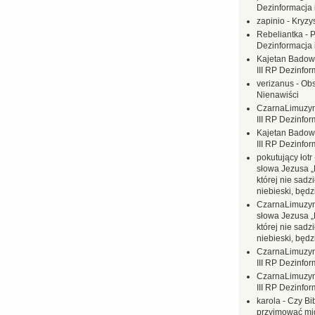
Dezinformacja 
zapinio
-
Kryzys
Rebeliantka
-
P
Dezinformacja 
Kajetan Badow
III RP Dezinfor
verizanus
-
Obs
Nienawiści
CzarnaLimuzy
III RP Dezinfor
Kajetan Badow
III RP Dezinfor
pokutujący łotr
słowa Jezusa „
której nie sadzi
niebieski, będ
CzarnaLimuzy
słowa Jezusa „
której nie sadzi
niebieski, będ
CzarnaLimuzy
III RP Dezinfor
CzarnaLimuzy
III RP Dezinfor
karola
-
Czy Bi
przyjmować mi