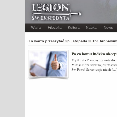
Wiara
Filozofia
Kultura
Nauka
News
To warto przeczytać 25 listopada 2015r. Archiwu
Po co komu ludzka akcepta
Myśl dnia Przyzwyczajenie do tr
Miłość Boża rozlana jest w serc
Św. Paweł Serce twoje niech […