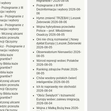
migrantów?
2026-08-06
i wybory
Pożegnanie z III RP
-
Pożegnanie z III
Dezinformacja i wybory
2026-08-
ja i wybory
06
na
-
Pożegnanie z
Hymn zmienić TRZEBA! | Leszek
macja i wybory
Żebrowski
2026-08-06
na
-
Pożegnanie z
Wojna hybrydowa przeciwko
macja i wybory
Polsce – prof. Włodzimierz
-
Wczoraj ulicami
Osadczy
2026-08-05
dzic przeszła
Oni nie chcą rozmawiać | Nowy
ncji Ojczyzny
dyktat Europy | Leszek Żebrowski
icz
-
Pożegnanie z
2026-08-05
macja i wybory
Obserwatorium Nienawiści
2026-
iblia każe
08-05
grantów?
Wzrost represji wobec Polaków
zy Biblia każe
2026-08-05
grantów?
Ranking zdrajców Polski
2026-
iblia każe
08-05
grantów?
Chów wsobny polskich ćwierć
czoraj ulicami
inteligentów
2026-08-05
dzic przeszła
Ich to naprawdę nie obchodzi
ncji Ojczyzny
2026-08-04
zy Biblia każe
“Obóz Świętych” i tożsamość
grantów?
Europy wobec zalewu imigracją
czoraj ulicami
2026-08-04
dzic przeszła
Wojna z Matką Bożą trwa
2026-
ncji Ojczyzny