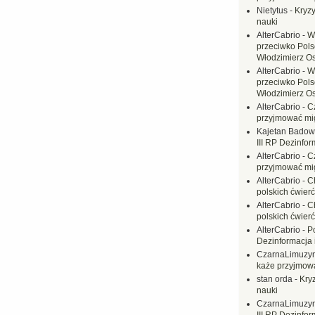
Nietytus
-
Kryzy
nauki
AlterCabrio
-
W
przeciwko Polsc
Włodzimierz O
AlterCabrio
-
W
przeciwko Polsc
Włodzimierz O
AlterCabrio
-
C
przyjmować mi
Kajetan Badow
III RP Dezinfor
AlterCabrio
-
C
przyjmować mi
AlterCabrio
-
C
polskich ćwierć
AlterCabrio
-
C
polskich ćwierć
AlterCabrio
-
P
Dezinformacja 
CzarnaLimuzy
każe przyjmow
stan orda
-
Kryz
nauki
CzarnaLimuzy