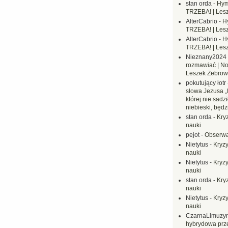
stan orda
-
Hym
TRZEBA! | Les
AlterCabrio
-
H
TRZEBA! | Les
AlterCabrio
-
H
TRZEBA! | Les
Nieznany2024
rozmawiać | No
Leszek Żebrow
pokutujący łotr
słowa Jezusa „
której nie sadzi
niebieski, będ
stan orda
-
Kryz
nauki
pejot
-
Obserwa
Nietytus
-
Kryzy
nauki
Nietytus
-
Kryzy
nauki
stan orda
-
Kryz
nauki
Nietytus
-
Kryzy
nauki
CzarnaLimuzy
hybrydowa prz