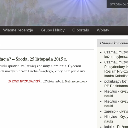
STRONA GŁ
Własne recenzje
Grupy i kluby
O portalu
Wpłaty
Ostatnie komenta
m
CzarnaLimuzy
każe przyjmow
cja? – Środa, 25 listopada 2015 r.
CzarnaLimuzy
udu sprawia, że łatwiej znosimy cierpienia. Cyceron
Prezydentury. 
ach naszych przez Ducha Świętego, który nam jest dany.
Rozłam PiS czy
]
kontra Kabaliśc
pokutujący łotr
SŁOWO BOŻE NA DZIŚ
|
25 listopada
|
Brak komentarzy
RP Dezinformac
Nietytus
-
Kryzy
nauki
Nietytus
-
Kryzy
nauki
zapinio
-
Kryzys
Nietytus
-
Kryzy
nauki
katolik
-
Pożegn