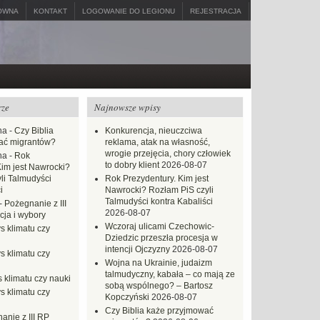
ÓWNA
KONTAKT
LOGOWANIE DO LEGIONU
REJESTRACJA
rze
Najnowsze wpisy
na
-
Czy Biblia
Konkurencja, nieuczciwa
ać migrantów?
reklama, atak na własność,
wrogie przejęcia, chory człowiek
na
-
Rok
to dobry klient
2026-08-07
Kim jest Nawrocki?
li Talmudyści
Rok Prezydentury. Kim jest
i
Nawrocki? Rozłam PiS czyli
Talmudyści kontra Kabaliści
-
Pożegnanie z III
2026-08-07
ja i wybory
Wczoraj ulicami Czechowic-
s klimatu czy
Dziedzic przeszła procesja w
intencji Ojczyzny
2026-08-07
s klimatu czy
Wojna na Ukrainie, judaizm
talmudyczny, kabała – co mają ze
 klimatu czy nauki
sobą wspólnego? – Bartosz
s klimatu czy
Kopczyński
2026-08-07
Czy Biblia każe przyjmować
anie z III RP