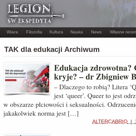
Wiara
Filozofia
Kultura
Nauka
News
Własne recen
TAK dla edukacji Archiwum
Edukacja zdrowotna? C
kryje? – dr Zbigniew B
– Dlaczego to robią? Litera ‘
jest ‘queer’. Queer to jest od
w obszarze płciowości i seksualności. Odrzucen
jakakolwiek norma jest […]
ALTERCABRIO
|