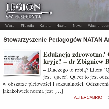
Wiara
Filozofia
Kultura
Nauka
News
Własne recen
Stowarzyszenie Pedagogów NATAN 
Edukacja zdrowotna? C
kryje? – dr Zbigniew B
– Dlaczego to robią? Litera ‘
jest ‘queer’. Queer to jest od
w obszarze płciowości i seksualności. Odrzucen
jakakolwiek norma jest […]
ALTERCABRIO
|