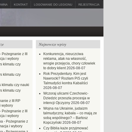
ÓWNA
KONTAKT
LOGOWANIE DO LEGIONU
REJESTRACJA
rze
Najnowsze wpisy
-
Pożegnanie z III
Konkurencja, nieuczciwa
ja i wybory
reklama, atak na własność,
wrogie przejęcia, chory człowiek
s klimatu czy
to dobry klient
2026-08-07
Rok Prezydentury. Kim jest
s klimatu czy
Nawrocki? Rozłam PiS czyli
Talmudyści kontra Kabaliści
 klimatu czy nauki
2026-08-07
s klimatu czy
Wczoraj ulicami Czechowic-
Dziedzic przeszła procesja w
anie z III RP
intencji Ojczyzny
2026-08-07
i wybory
Wojna na Ukrainie, judaizm
-
Pożegnanie z III
talmudyczny, kabała – co mają ze
ja i wybory
sobą wspólnego? – Bartosz
na
-
Pożegnanie z
Kopczyński
2026-08-07
macja i wybory
Czy Biblia każe przyjmować
na
-
Pożegnanie z