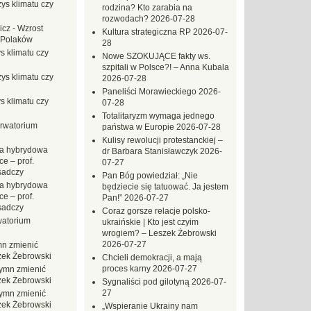
ys klimatu czy
rodzina? Kto zarabia na
rozwodach?
2026-07-28
icz
-
Wzrost
Kultura strategiczna RP
2026-07-
 Polaków
28
s klimatu czy
Nowe SZOKUJĄCE fakty ws.
szpitali w Polsce?! – Anna Kubala
ys klimatu czy
2026-07-28
Paneliści Morawieckiego
2026-
s klimatu czy
07-28
Totalitaryzm wymaga jednego
rwatorium
państwa w Europie
2026-07-28
Kulisy rewolucji protestanckiej –
a hybrydowa
dr Barbara Stanisławczyk
2026-
e – prof.
07-27
sadczy
Pan Bóg powiedział: „Nie
a hybrydowa
będziecie się tatuować. Ja jestem
e – prof.
Pan!”
2026-07-27
sadczy
Coraz gorsze relacje polsko-
atorium
ukraińskie | Kto jest czyim
wrogiem? – Leszek Żebrowski
2026-07-27
n zmienić
zek Żebrowski
Chcieli demokracji, a mają
proces karny
2026-07-27
ymn zmienić
zek Żebrowski
Sygnaliści pod gilotyną
2026-07-
27
ymn zmienić
zek Żebrowski
„Wspieranie Ukrainy nam