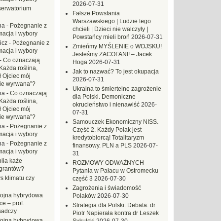
2026-07-31
erwatorium
Fałsze Powstania
Warszawskiego | Ludzie tego
na
-
Pożegnanie z
chcieli | Dzieci nie walczyły |
macja i wybory
Powstańcy mieli broń
2026-07-31
icz
-
Pożegnanie z
Zmieńmy MYŚLENIE o WOJSKU!
macja i wybory
Jesteśmy ZACOFANI! – Jacek
-
Co oznaczają
Hoga
2026-07-31
Każda roślina,
Jak to nazwać? To jest okupacja
ł Ojciec mój
2026-07-31
zie wyrwana”?
Ukraina to śmiertelne zagrożenie
na
-
Co oznaczają
dla Polski. Demoniczne
Każda roślina,
okrucieństwo i nienawiść
2026-
ł Ojciec mój
07-31
zie wyrwana”?
Samouczek Ekonomiczny NISS.
na
-
Pożegnanie z
Część 2. Każdy Polak jest
macja i wybory
kredytobiorcą! Totalitaryzm
na
-
Pożegnanie z
finansowy. PLN a PLS
2026-07-
macja i wybory
31
blia każe
ROZMOWY ODWAŻNYCH
grantów?
Pytania w Pałacu w Ostromecku
s klimatu czy
część 3
2026-07-30
Zagrożenia i świadomość
ojna hybrydowa
Polaków
2026-07-30
e – prof.
Strategia dla Polski. Debata: dr
sadczy
Piotr Napierała kontra dr Leszek
ojna hybrydowa