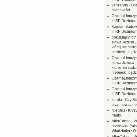
verizanus
-
Obs
Nienawiści
CzarnaLimuzy
III RP Dezinfor
Kajetan Badow
III RP Dezinfor
pokutujący łotr
słowa Jezusa „
której nie sadzi
niebieski, będ
CzarnaLimuzy
słowa Jezusa „
której nie sadzi
niebieski, będ
CzarnaLimuzy
III RP Dezinfor
CzarnaLimuzy
III RP Dezinfor
karola
-
Czy Bi
przyjmować mi
Nietytus
-
Kryzy
nauki
AlterCabrio
-
W
przeciwko Polsc
Włodzimierz O
AlterCabrio
-
W