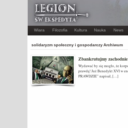
Wiara
Filozofia
Kultura
Nauka
News
solidaryzm społeczny i gospodarczy Archiwum
Zbankrutujmy zachodnie
Wydawać by się mogło, że korpor
prawdą! Już Benedykt XVI w e
PRAWDZIE” napisał, […]