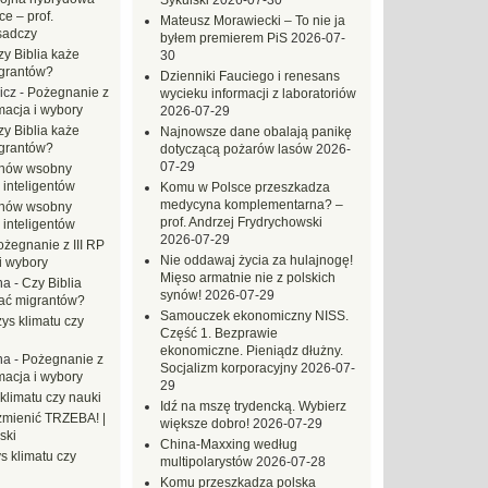
Sykulski
2026-07-30
e – prof.
Mateusz Morawiecki – To nie ja
sadczy
byłem premierem PiS
2026-07-
zy Biblia każe
30
grantów?
Dzienniki Fauciego i renesans
icz
-
Pożegnanie z
wycieku informacji z laboratoriów
macja i wybory
2026-07-29
zy Biblia każe
Najnowsze dane obalają panikę
grantów?
dotyczącą pożarów lasów
2026-
07-29
hów wsobny
 inteligentów
Komu w Polsce przeszkadza
medycyna komplementarna? –
hów wsobny
prof. Andrzej Frydrychowski
 inteligentów
2026-07-29
ożegnanie z III RP
Nie oddawaj życia za hulajnogę!
i wybory
Mięso armatnie nie z polskich
na
-
Czy Biblia
synów!
2026-07-29
ać migrantów?
Samouczek ekonomiczny NISS.
ys klimatu czy
Część 1. Bezprawie
ekonomiczne. Pieniądz dłużny.
na
-
Pożegnanie z
Socjalizm korporacyjny
2026-07-
macja i wybory
29
klimatu czy nauki
Idź na mszę trydencką. Wybierz
mienić TRZEBA! |
większe dobro!
2026-07-29
ski
China-Maxxing według
s klimatu czy
multipolarystów
2026-07-28
Komu przeszkadza polska