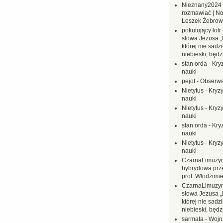
Nieznany2024
rozmawiać | No
Leszek Żebrow
pokutujący łotr
słowa Jezusa „
której nie sadzi
niebieski, będ
stan orda
-
Kryz
nauki
pejot
-
Obserwa
Nietytus
-
Kryzy
nauki
Nietytus
-
Kryzy
nauki
stan orda
-
Kryz
nauki
Nietytus
-
Kryzy
nauki
CzarnaLimuzy
hybrydowa prz
prof. Włodzimi
CzarnaLimuzy
słowa Jezusa „
której nie sadzi
niebieski, będ
sarmata
-
Wojn