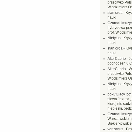
przeciwko Polsc
Włodzimierz O
stan orda
-
Kryz
nauki
CzarnaLimuzy
hybrydowa prz
prof. Włodzimi
Nietytus
-
Kryzy
nauki
stan orda
-
Kryz
nauki
AlterCabrio
-
J
pochodzeniu C
AlterCabrio
-
W
przeciwko Polsc
Włodzimierz O
Nietytus
-
Kryzy
nauki
pokutujący łotr
słowa Jezusa „
której nie sadzi
niebieski, będ
CzarnaLimuzy
Warszawskie a
Siekierkowskie 
verizanus
-
Pow