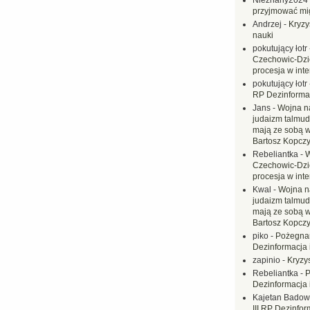
Nieznany2024
przyjmować mi
Andrzej
-
Kryzy
nauki
pokutujący łotr
Czechowic-Dzie
procesja w inte
pokutujący łotr
RP Dezinformac
Jans
-
Wojna na
judaizm talmud
mają ze sobą 
Bartosz Kopczy
Rebeliantka
-
W
Czechowic-Dzie
procesja w inte
Kwal
-
Wojna n
judaizm talmud
mają ze sobą 
Bartosz Kopczy
piko
-
Pożegnan
Dezinformacja 
zapinio
-
Kryzys
Rebeliantka
-
P
Dezinformacja 
Kajetan Badow
III RP Dezinfor