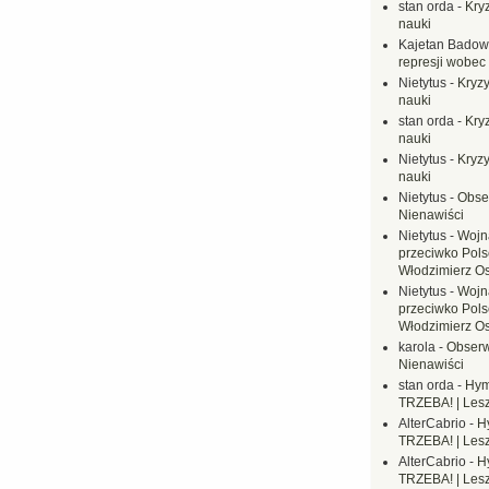
stan orda
-
Kryz
nauki
Kajetan Badow
represji wobec
Nietytus
-
Kryzy
nauki
stan orda
-
Kryz
nauki
Nietytus
-
Kryzy
nauki
Nietytus
-
Obse
Nienawiści
Nietytus
-
Wojn
przeciwko Polsc
Włodzimierz O
Nietytus
-
Wojn
przeciwko Polsc
Włodzimierz O
karola
-
Obserw
Nienawiści
stan orda
-
Hym
TRZEBA! | Les
AlterCabrio
-
H
TRZEBA! | Les
AlterCabrio
-
H
TRZEBA! | Les