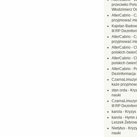
przeciwko Polsc
Włodzimierz O
AlterCabrio
-
C
przyjmować mi
Kajetan Badow
III RP Dezinfor
AlterCabrio
-
C
przyjmować mi
AlterCabrio
-
C
polskich ćwierć
AlterCabrio
-
C
polskich ćwierć
AlterCabrio
-
P
Dezinformacja 
CzarnaLimuzy
każe przyjmow
stan orda
-
Kryz
nauki
CzarnaLimuzy
III RP Dezinfor
karola
-
Kryzys 
karola
-
Hymn z
Leszek Żebrow
Nietytus
-
Kryzy
nauki