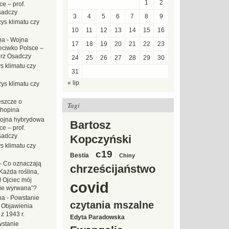
1
2
e – prof.
sadczy
3
4
5
6
7
8
9
ys klimatu czy
10
11
12
13
14
15
16
na
-
Wojna
17
18
19
20
21
22
23
eciwko Polsce –
erz Osadczy
24
25
26
27
28
29
30
s klimatu czy
31
« lip
ys klimatu czy
eszcze o
Tagi
hopina
ojna hybrydowa
Bartosz
e – prof.
sadczy
Kopczyński
s klimatu czy
c19
Bestia
Chiny
-
Co oznaczają
chrześcijaństwo
Każda roślina,
ł Ojciec mój
covid
zie wyrwana”?
na
-
Powstanie
czytania mszalne
 Objawienia
z 1943 r.
Edyta Paradowska
stanie