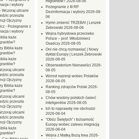
migrantów?
2026-08-06
macja i wybory
Pożegnanie z III RP
-
Wczoraj ulicami
Dezinformacja i wybory
2026-08-
dzic przeszła
06
ncji Ojczyzny
Hymn zmienić TRZEBA! | Leszek
icz
-
Pożegnanie z
Żebrowski
2026-08-06
macja i wybory
Wojna hybrydowa przeciwko
iblia każe
Polsce – prof. Włodzimierz
grantów?
Osadczy
2026-08-05
zy Biblia każe
Oni nie chcą rozmawiać | Nowy
grantów?
dyktat Europy | Leszek Żebrowski
iblia każe
2026-08-05
grantów?
Obserwatorium Nienawiści
2026-
czoraj ulicami
08-05
dzic przeszła
Wzrost represji wobec Polaków
ncji Ojczyzny
2026-08-05
zy Biblia każe
Ranking zdrajców Polski
2026-
grantów?
08-05
czoraj ulicami
Chów wsobny polskich ćwierć
dzic przeszła
inteligentów
2026-08-05
ncji Ojczyzny
Ich to naprawdę nie obchodzi
czoraj ulicami
2026-08-04
dzic przeszła
“Obóz Świętych” i tożsamość
ncji Ojczyzny
Europy wobec zalewu imigracją
iblia każe
2026-08-04
grantów?
Wojna z Matką Bożą trwa
2026-