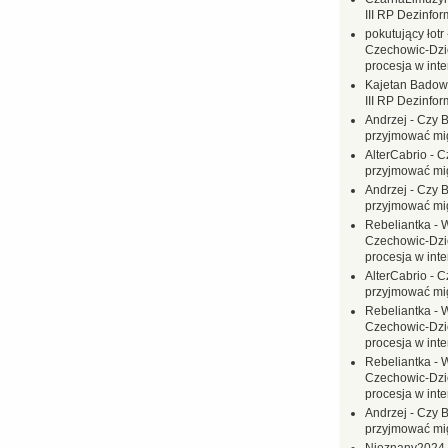
III RP Dezinfor
pokutujący łotr
Czechowic-Dzie
procesja w inte
Kajetan Badow
III RP Dezinfor
Andrzej
-
Czy B
przyjmować mi
AlterCabrio
-
C
przyjmować mi
Andrzej
-
Czy B
przyjmować mi
Rebeliantka
-
W
Czechowic-Dzie
procesja w inte
AlterCabrio
-
C
przyjmować mi
Rebeliantka
-
W
Czechowic-Dzie
procesja w inte
Rebeliantka
-
W
Czechowic-Dzie
procesja w inte
Andrzej
-
Czy B
przyjmować mi