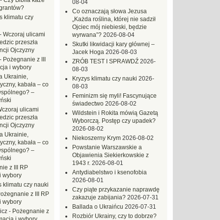
-
Czy Biblia każe
08-04
grantów?
Co oznaczają słowa Jezusa
s klimatu czy
„Każda roślina, której nie sadził
Ojciec mój niebieski, będzie
-
Wczoraj ulicami
wyrwana”?
2026-08-04
dzic przeszła
Skutki likwidacji kary głównej –
ncji Ojczyzny
Jacek Hoga
2026-08-03
-
Pożegnanie z III
ZRÓB TEST I SPRAWDŹ
2026-
ja i wybory
08-03
 Ukrainie,
Kryzys klimatu czy nauki
2026-
yczny, kabała – co
08-03
wspólnego? –
Feminizm się myli! Fascynujące
ński
świadectwo
2026-08-02
czoraj ulicami
Wildstein i Rokita mówią Gazetą
dzic przeszła
Wyborczą. Postęp czy upadek?
ncji Ojczyzny
2026-08-02
a Ukrainie,
Niekoszerny Krym
2026-08-02
yczny, kabała – co
Powstanie Warszawskie a
wspólnego? –
Objawienia Siekierkowskie z
ński
1943 r.
2026-08-01
ie z III RP
Antydiabelstwo i ksenofobia
i wybory
2026-08-01
 klimatu czy nauki
Czy piąte przykazanie naprawdę
ożegnanie z III RP
zakazuje zabijania?
2026-07-31
i wybory
Ballada o Ukraińcu
2026-07-31
icz
-
Pożegnanie z
Rozbiór Ukrainy, czy to dobrze?
macja i wybory