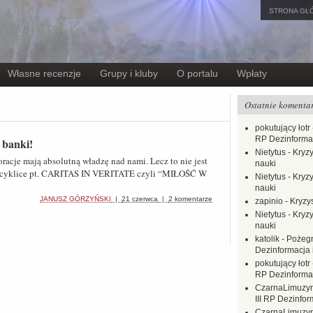
STRONA GŁ
Własne recenzje
Grupy i kluby
O portalu
Wpłaty
Ostatnie komenta
pokutujący łotr
RP Dezinformac
 banki!
Nietytus
-
Kryzy
acje mają absolutną władzę nad nami. Lecz to nie jest
nauki
ncyklice pt. CARITAS IN VERITATE czyli “MIŁOŚĆ W
Nietytus
-
Kryzy
nauki
JANUSZ GÓRZYŃSKI
|
21 czerwca
|
2 komentarze
zapinio
-
Kryzys
Nietytus
-
Kryzy
nauki
katolik
-
Pożegn
Dezinformacja 
pokutujący łotr
RP Dezinformac
CzarnaLimuzy
III RP Dezinfor
CzarnaLimuzy