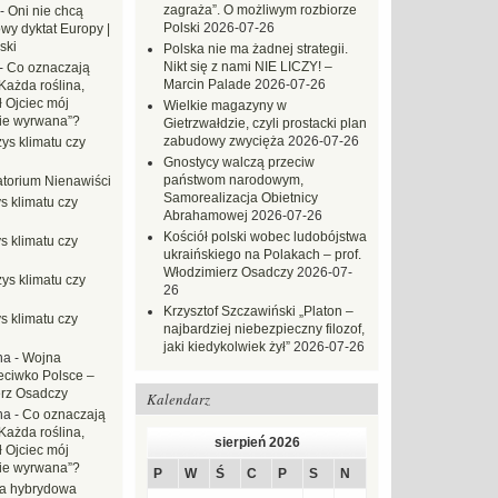
zagraża”. O możliwym rozbiorze
-
Oni nie chcą
Polski
2026-07-26
wy dyktat Europy |
ski
Polska nie ma żadnej strategii.
Nikt się z nami NIE LICZY! –
-
Co oznaczają
Marcin Palade
2026-07-26
Każda roślina,
ł Ojciec mój
Wielkie magazyny w
zie wyrwana”?
Gietrzwałdzie, czyli prostacki plan
zabudowy zwycięża
2026-07-26
ys klimatu czy
Gnostycy walczą przeciw
państwom narodowym,
torium Nienawiści
Samorealizacja Obietnicy
s klimatu czy
Abrahamowej
2026-07-26
Kościół polski wobec ludobójstwa
s klimatu czy
ukraińskiego na Polakach – prof.
Włodzimierz Osadczy
2026-07-
ys klimatu czy
26
Krzysztof Szczawiński „Platon –
s klimatu czy
najbardziej niebezpieczny filozof,
jaki kiedykolwiek żył”
2026-07-26
na
-
Wojna
eciwko Polsce –
erz Osadczy
Kalendarz
na
-
Co oznaczają
Każda roślina,
sierpień 2026
ł Ojciec mój
zie wyrwana”?
P
W
Ś
C
P
S
N
a hybrydowa