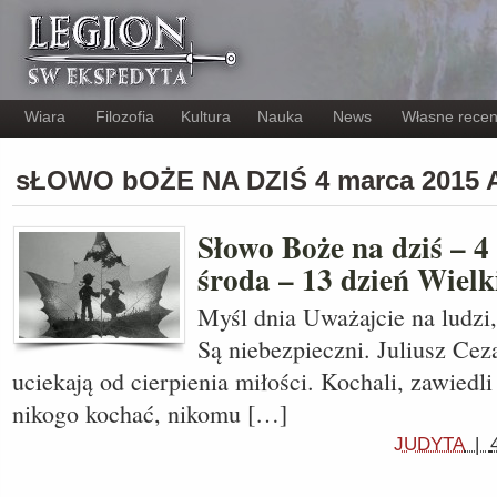
Wiara
Filozofia
Kultura
Nauka
News
Własne recen
sŁOWO bOŻE NA DZIŚ 4 marca 2015 
Słowo Boże na dziś – 4
środa – 13 dzień Wielk
Myśl dnia Uważajcie na ludzi, 
Są niebezpieczni. Juliusz Ceza
uciekają od cierpienia miłości. Kochali, zawiedli 
nikogo kochać, nikomu […]
JUDYTA
|