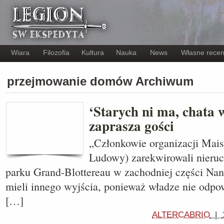
Wiara
Filozofia
Kultura
Nauka
News
Własne recen
przejmowanie domów Archiwum
‘Starych ni ma, chata w
zaprasza gości
„Członkowie organizacji Mai
Ludowy) zarekwirowali nieru
parku Grand-Blottereau w zachodniej części Nant
mieli innego wyjścia, ponieważ władze nie odpo
[…]
ALTERCABRIO
|