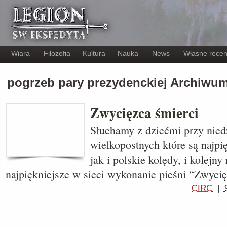
Wiara
Filozofia
Kultura
Nauka
News
Własne recen
pogrzeb pary prezydenckiej Archiwu
Zwycięzca śmierci
Słuchamy z dziećmi przy niedz
wielkopostnych które są najpi
jak i polskie kolędy, i kolejny 
najpiękniejsze w sieci wykonanie pieśni “Zwyci
CIRC
|