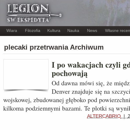
Wiara
Filozofia
Kultura
Nauka
News
Własne recen
plecaki przetrwania Archiwum
I po wakacjach czyli gd
pochowają
Od dawna mówi się, że międz
Denver znajduje się na szczy
wojskowej, zbudowanej głęboko pod powierzchnią
kilkoma podziemnymi bazami. Te plotki są wyn
ALTERCABRIO
|