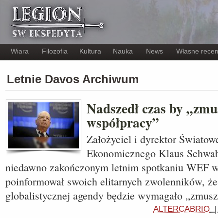
Wiara
Filozofia
Kultura
Nauka
News
Własne recen
Letnie Davos Archiwum
Nadszedł czas by „zmu
współpracy”
Założyciel i dyrektor Świato
Ekonomicznego Klaus Schwab
niedawno zakończonym letnim spotkaniu WEF w
poinformował swoich elitarnych zwolenników, ż
globalistycznej agendy będzie wymagało „zmusz
ALTERCABRIO