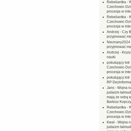
Rebeliantka
-
W
Czechowic-Dzie
procesja w inte
Rebeliantka
-
W
Czechowic-Dzie
procesja w inte
Andrzej
-
Czy B
przyjmować mi
Nieznany2024
przyjmować mi
Andrzej
-
Kryzy
nauki
pokutujący łotr
Czechowic-Dzie
procesja w inte
pokutujący łotr
RP Dezinformac
Jans
-
Wojna na
judaizm talmud
mają ze sobą 
Bartosz Kopczy
Rebeliantka
-
W
Czechowic-Dzie
procesja w inte
Kwal
-
Wojna n
judaizm talmud