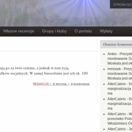
STRONA GŁ
Własne recenzje
Grupy i kluby
O portalu
Wpłaty
Ostatnie komenta
Antex
-
Prezyde
mordowanie Sow
Moskala jest o
ają go za twór szatana, a jednak w nim żyją,
mmisiek
-
Prez
siłków socjalnych. W samej Jerozolimie jest ich ok. 100
mordowanie Sow
Moskala jest o
AlterCabrio
-
D
REDAKCJA
|
8 stycznia
|
4 komentarze
marginalizacja.
ma
AlterCabrio
-
D
marginalizacja.
ma
AlterCabrio
-
W
przeciwko Polsc
Włodzimierz O
AlterCabrio
-
J