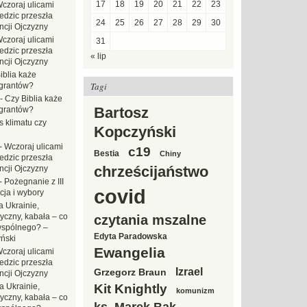
17
18
19
20
21
22
23
czoraj ulicami
dzic przeszła
24
25
26
27
28
29
30
ncji Ojczyzny
czoraj ulicami
31
dzic przeszła
« lip
ncji Ojczyzny
iblia każe
Tagi
grantów?
-
Czy Biblia każe
Bartosz
grantów?
s klimatu czy
Kopczyński
-
Wczoraj ulicami
c19
Bestia
Chiny
dzic przeszła
chrześcijaństwo
ncji Ojczyzny
-
Pożegnanie z III
covid
ja i wybory
 Ukrainie,
yczny, kabała – co
czytania mszalne
wspólnego? –
Edyta Paradowska
ński
Ewangelia
czoraj ulicami
dzic przeszła
Izrael
Grzegorz Braun
ncji Ojczyzny
a Ukrainie,
Kit Knightly
komunizm
yczny, kabała – co