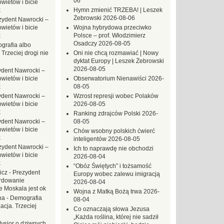
06
ietów i bicie
k
Hymn zmienić TRZEBA! | Leszek
Żebrowski
2026-08-06
zydent Nawrocki –
ietów i bicie
Wojna hybrydowa przeciwko
k
Polsce – prof. Włodzimierz
Osadczy
2026-08-05
grafia albo
 Trzeciej drogi nie
Oni nie chcą rozmawiać | Nowy
dyktat Europy | Leszek Żebrowski
2026-08-05
ydent Nawrocki –
ietów i bicie
Obserwatorium Nienawiści
2026-
k
08-05
ydent Nawrocki –
Wzrost represji wobec Polaków
ietów i bicie
2026-08-05
k
Ranking zdrajców Polski
2026-
ydent Nawrocki –
08-05
ietów i bicie
Chów wsobny polskich ćwierć
k
inteligentów
2026-08-05
zydent Nawrocki –
Ich to naprawdę nie obchodzi
ietów i bicie
2026-08-04
k
“Obóz Świętych” i tożsamość
icz
-
Prezydent
Europy wobec zalewu imigracją
rdowanie
2026-08-04
e Moskala jest ok
Wojna z Matką Bożą trwa
2026-
na
-
Demografia
08-04
acja. Trzeciej
Co oznaczają słowa Jezusa
„Każda roślina, której nie sadził
ysior o dziwnych