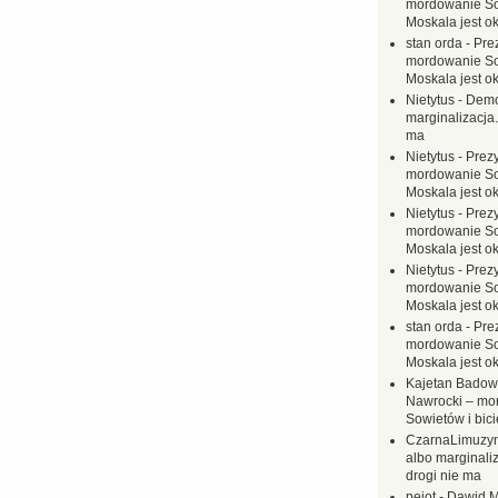
mordowanie Sow
Moskala jest o
stan orda
-
Pre
mordowanie Sow
Moskala jest o
Nietytus
-
Demo
marginalizacja.
ma
Nietytus
-
Prez
mordowanie Sow
Moskala jest o
Nietytus
-
Prez
mordowanie Sow
Moskala jest o
Nietytus
-
Prez
mordowanie Sow
Moskala jest o
stan orda
-
Pre
mordowanie Sow
Moskala jest o
Kajetan Badow
Nawrocki – mo
Sowietów i bici
CzarnaLimuzy
albo marginaliz
drogi nie ma
pejot
-
Dawid M