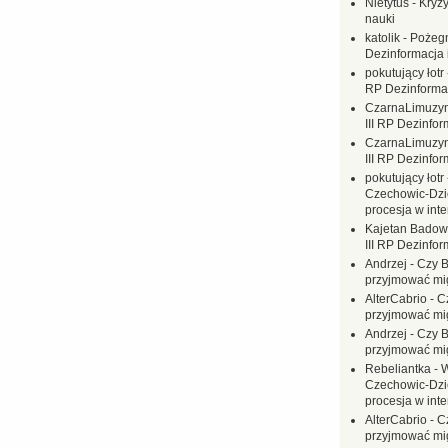
Nietytus
-
Kryzy
nauki
katolik
-
Pożegn
Dezinformacja 
pokutujący łotr
RP Dezinformac
CzarnaLimuzy
III RP Dezinfor
CzarnaLimuzy
III RP Dezinfor
pokutujący łotr
Czechowic-Dzie
procesja w inte
Kajetan Badow
III RP Dezinfor
Andrzej
-
Czy B
przyjmować mi
AlterCabrio
-
C
przyjmować mi
Andrzej
-
Czy B
przyjmować mi
Rebeliantka
-
W
Czechowic-Dzie
procesja w inte
AlterCabrio
-
C
przyjmować mi