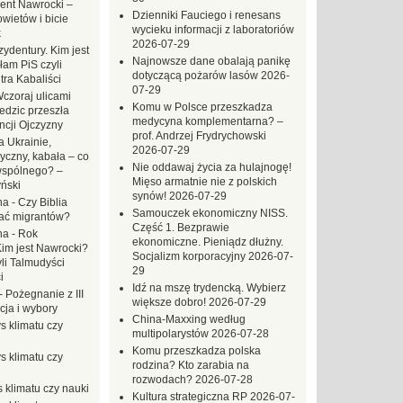
ent Nawrocki –
Dzienniki Fauciego i renesans
ietów i bicie
wycieku informacji z laboratoriów
k
2026-07-29
ydentury. Kim jest
Najnowsze dane obalają panikę
am PiS czyli
dotyczącą pożarów lasów
2026-
tra Kabaliści
07-29
czoraj ulicami
Komu w Polsce przeszkadza
dzic przeszła
medycyna komplementarna? –
ncji Ojczyzny
prof. Andrzej Frydrychowski
 Ukrainie,
2026-07-29
yczny, kabała – co
Nie oddawaj życia za hulajnogę!
wspólnego? –
Mięso armatnie nie z polskich
ński
synów!
2026-07-29
na
-
Czy Biblia
Samouczek ekonomiczny NISS.
ać migrantów?
Część 1. Bezprawie
na
-
Rok
ekonomiczne. Pieniądz dłużny.
Kim jest Nawrocki?
Socjalizm korporacyjny
2026-07-
li Talmudyści
29
i
Idź na mszę trydencką. Wybierz
-
Pożegnanie z III
większe dobro!
2026-07-29
ja i wybory
China-Maxxing według
s klimatu czy
multipolarystów
2026-07-28
Komu przeszkadza polska
s klimatu czy
rodzina? Kto zarabia na
rozwodach?
2026-07-28
 klimatu czy nauki
Kultura strategiczna RP
2026-07-