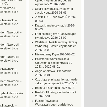
Ojciec mój niebieski, będzie
na XIV
wyrwana”?
2026-08-04
nt Nawrocki –
Skutki likwidacji kary głównej –
ietów i bicie
Jacek Hoga
2026-08-03
k
ZRÓB TEST I SPRAWDŹ
2026-
t Nawrocki –
08-03
ietów i bicie
Kryzys klimatu czy nauki
2026-
k
08-03
ydent Nawrocki –
Feminizm się myli! Fascynujące
ietów i bicie
świadectwo
2026-08-02
k
Wildstein i Rokita mówią Gazetą
ydent Nawrocki –
Wyborczą. Postęp czy upadek?
ietów i bicie
2026-08-02
k
Niekoszerny Krym
2026-08-02
ydent Nawrocki –
Powstanie Warszawskie a
ietów i bicie
Objawienia Siekierkowskie z
k
1943 r.
2026-08-01
t Nawrocki –
Antydiabelstwo i ksenofobia
ietów i bicie
2026-08-01
k
Czy piąte przykazanie naprawdę
ydent Nawrocki –
zakazuje zabijania?
2026-07-31
ietów i bicie
Ballada o Ukraińcu
2026-07-31
k
Rozbiór Ukrainy, czy to dobrze?
zydent Nawrocki –
2026-07-31
ietów i bicie
Fałsze Powstania
k
Warszawskiego | Ludzie tego
t Nawrocki –