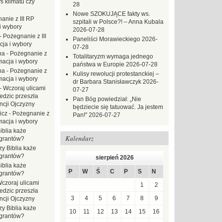
s klimatu czy
28
Nowe SZOKUJĄCE fakty ws.
anie z III RP
szpitali w Polsce?! – Anna Kubala
i wybory
2026-07-28
-
Pożegnanie z III
Paneliści Morawieckiego
2026-
ja i wybory
07-28
na
-
Pożegnanie z
Totalitaryzm wymaga jednego
macja i wybory
państwa w Europie
2026-07-28
na
-
Pożegnanie z
Kulisy rewolucji protestanckiej –
macja i wybory
dr Barbara Stanisławczyk
2026-
-
Wczoraj ulicami
07-27
dzic przeszła
Pan Bóg powiedział: „Nie
ncji Ojczyzny
będziecie się tatuować. Ja jestem
icz
-
Pożegnanie z
Pan!”
2026-07-27
macja i wybory
iblia każe
Kalendarz
grantów?
zy Biblia każe
grantów?
sierpień 2026
iblia każe
P
W
Ś
C
P
S
N
grantów?
czoraj ulicami
1
2
dzic przeszła
3
4
5
6
7
8
9
ncji Ojczyzny
zy Biblia każe
10
11
12
13
14
15
16
grantów?