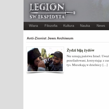
Wiara
Filozofia
Kultura
Nauka
News
Anti-Zionist Jews Archiwum
Żydzi biją żydów
Nie uznają państwa Izrael. Uważ
prześladowani, korzystając z za
tys. Mieszkają w dzielnicy […]