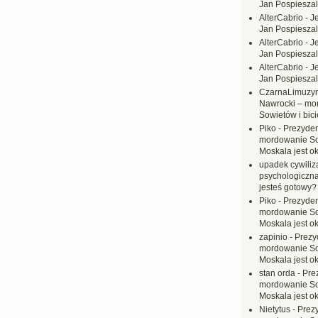
Jan Pospieszal
AlterCabrio
-
J
Jan Pospieszal
AlterCabrio
-
J
Jan Pospieszal
AlterCabrio
-
J
Jan Pospieszal
CzarnaLimuzy
Nawrocki – mo
Sowietów i bici
Piko
-
Prezyden
mordowanie Sow
Moskala jest o
upadek cywiliza
psychologiczna
jesteś gotowy?
Piko
-
Prezyden
mordowanie Sow
Moskala jest o
zapinio
-
Prezy
mordowanie Sow
Moskala jest o
stan orda
-
Pre
mordowanie Sow
Moskala jest o
Nietytus
-
Prez