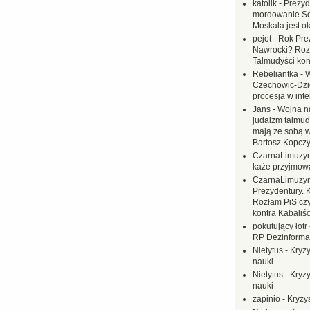
katolik
-
Prezyd
mordowanie Sow
Moskala jest o
pejot
-
Rok Prez
Nawrocki? Rozł
Talmudyści kon
Rebeliantka
-
W
Czechowic-Dzie
procesja w inte
Jans
-
Wojna na
judaizm talmud
mają ze sobą 
Bartosz Kopczy
CzarnaLimuzy
każe przyjmow
CzarnaLimuzy
Prezydentury. 
Rozłam PiS czy
kontra Kabaliśc
pokutujący łotr
RP Dezinformac
Nietytus
-
Kryzy
nauki
Nietytus
-
Kryzy
nauki
zapinio
-
Kryzys