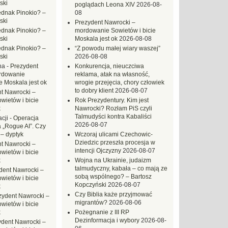
ski
poglądach Leona XIV
2026-08-
ednak Pinokio? –
08
ski
Prezydent Nawrocki –
ednak Pinokio? –
mordowanie Sowietów i bicie
ski
Moskala jest ok
2026-08-08
ednak Pinokio? –
“Z powodu małej wiary waszej”
ski
2026-08-08
na
-
Prezydent
Konkurencja, nieuczciwa
rdowanie
reklama, atak na własność,
e Moskala jest ok
wrogie przejęcia, chory człowiek
to dobry klient
2026-08-07
t Nawrocki –
ietów i bicie
Rok Prezydentury. Kim jest
k
Nawrocki? Rozłam PiS czyli
Talmudyści kontra Kabaliści
cji
-
Operacja
2026-08-07
 „Rogue AI”. Czy
 – dyptyk
Wczoraj ulicami Czechowic-
Dziedzic przeszła procesja w
t Nawrocki –
intencji Ojczyzny
2026-08-07
ietów i bicie
k
Wojna na Ukrainie, judaizm
talmudyczny, kabała – co mają ze
dent Nawrocki –
sobą wspólnego? – Bartosz
ietów i bicie
Kopczyński
2026-08-07
k
Czy Biblia każe przyjmować
zydent Nawrocki –
migrantów?
2026-08-06
ietów i bicie
k
Pożegnanie z III RP
Dezinformacja i wybory
2026-08-
ydent Nawrocki –