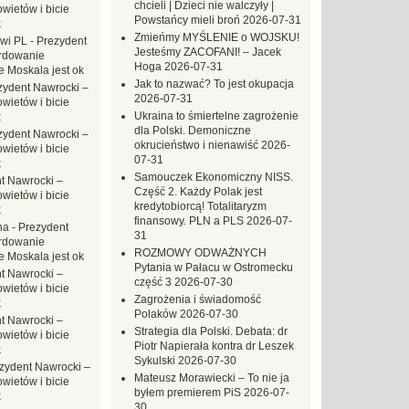
chcieli | Dzieci nie walczyły |
ietów i bicie
Powstańcy mieli broń
2026-07-31
k
Zmieńmy MYŚLENIE o WOJSKU!
owi PL
-
Prezydent
Jesteśmy ZACOFANI! – Jacek
rdowanie
Hoga
2026-07-31
e Moskala jest ok
Jak to nazwać? To jest okupacja
zydent Nawrocki –
2026-07-31
ietów i bicie
Ukraina to śmiertelne zagrożenie
k
dla Polski. Demoniczne
zydent Nawrocki –
okrucieństwo i nienawiść
2026-
ietów i bicie
07-31
k
Samouczek Ekonomiczny NISS.
t Nawrocki –
Część 2. Każdy Polak jest
ietów i bicie
kredytobiorcą! Totalitaryzm
k
finansowy. PLN a PLS
2026-07-
na
-
Prezydent
31
rdowanie
ROZMOWY ODWAŻNYCH
e Moskala jest ok
Pytania w Pałacu w Ostromecku
t Nawrocki –
część 3
2026-07-30
ietów i bicie
Zagrożenia i świadomość
k
Polaków
2026-07-30
t Nawrocki –
Strategia dla Polski. Debata: dr
ietów i bicie
Piotr Napierała kontra dr Leszek
k
Sykulski
2026-07-30
zydent Nawrocki –
Mateusz Morawiecki – To nie ja
ietów i bicie
byłem premierem PiS
2026-07-
k
30