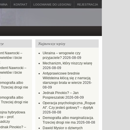
ÓWNA
KONTAKT
LOGOWANIE DO LEGIONU
REJESTRACJA
rze
Najnowsze wpisy
nt Nawrocki –
Ukraina – wrogowie czy
ietów i bicie
przyjaciele?
2026-08-09
k
Mechanizm, który niszczy wiarę
ydent Nawrocki –
2026-08-09
ietów i bicie
Antyprawicowe brednie
k
Wildsteina kłócą się z narracją
emografia albo
starszego brata w wierze
2026-
 Trzeciej drogi nie
08-09
Jednak Pinokio? – Jan
emografia albo
Pospieszalski
2026-08-09
 Trzeciej drogi nie
Operacja psychologiczna „Rogue
AI”. Czy jesteś gotowy? – dyptyk
ojna hybrydowa
2026-08-08
e – prof.
Demografia albo marginalizacja.
sadczy
Trzeciej drogi nie ma
2026-08-08
ednak Pinokio? –
Dawid Mysior o dziwnych