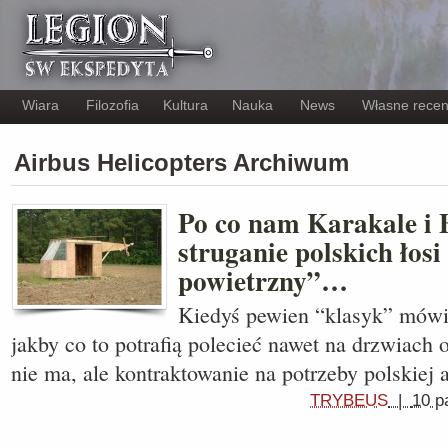
Wiara
Filozofia
Kultura
Nauka
News
Własne recen
Airbus Helicopters Archiwum
Po co nam Karakale i 
struganie polskich łosi
powietrzny”…
Kiedyś pewien “klasyk” mówił,
jakby co to potrafią polecieć nawet na drzwiach 
nie ma, ale kontraktowanie na potrzeby polskiej 
TRYBEUS
|
10 p