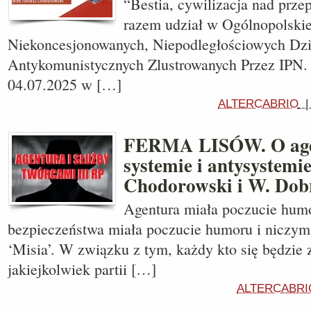
“Bestia, cywilizacja nad prze
razem udział w Ogólnopolskie
Niekoncesjonowanych, Niepodległościowych Dzi
Antykomunistycznych Zlustrowanych Przez IPN. 
04.07.2025 w […]
ALTERCABRIO
FERMA LISÓW. O agen
systemie i antysystemi
Chodorowski i W. Dob
Agentura miała poczucie humo
bezpieczeństwa miała poczucie humoru i niczym t
‘Misia’. W związku z tym, każdy kto się będzie 
jakiejkolwiek partii […]
ALTERCABRI