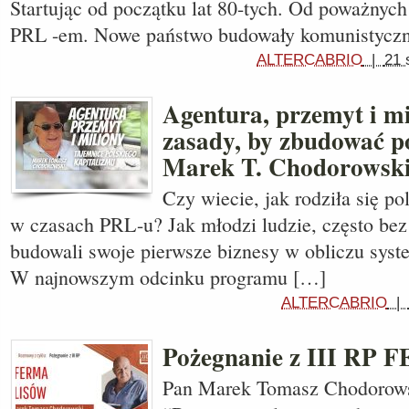
Startując od początku lat 80-tych. Od poważnyc
PRL -em. Nowe państwo budowały komunistycz
ALTERCABRIO
|
21 
Agentura, przemyt i m
zasady, by zbudować po
Marek T. Chodorowsk
Czy wiecie, jak rodziła się po
w czasach PRL-u? Jak młodzi ludzie, często bez 
budowali swoje pierwsze biznesy w obliczu sys
W najnowszym odcinku programu […]
ALTERCABRIO
|
Pożegnanie z III R
Pan Marek Tomasz Chodorowsk