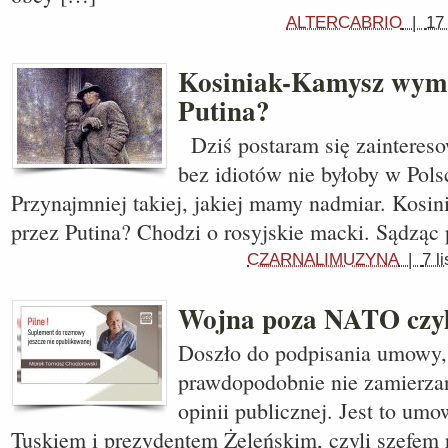
ALTERCABRIO
|
17
Kosiniak-Kamysz wym
Putina?
Dziś postaram się zaintereso
bez idiotów nie byłoby w Polsc
Przynajmniej takiej, jakiej mamy nadmiar. Kos
przez Putina? Chodzi o rosyjskie macki. Sądząc
CZARNALIMUZYNA
|
7 l
Wojna poza NATO czyl
Doszło do podpisania umowy, 
prawdopodobnie nie zamierza
opinii publicznej. Jest to u
Tuskiem i prezydentem Żeleńskim, czyli szefem 