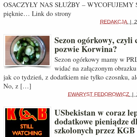
OSACZYŁY NAS SŁUŻBY – WYCOFUJEMY SIĘ
pięknie… Link do strony
REDAKCJA
|
2
Sezon ogórkowy, czyli
pozwie Korwina?
Sezon ogórkowy mamy w PRL-
widać na załączonym obrazku:
jak co tydzień, z dodatkiem nie tylko czosnku, al
No, z […]
EWARYST FEDOROWICZ
|
USbekistan w coraz lep
dodatkowe pieniądze 
szkolonych przez KGB