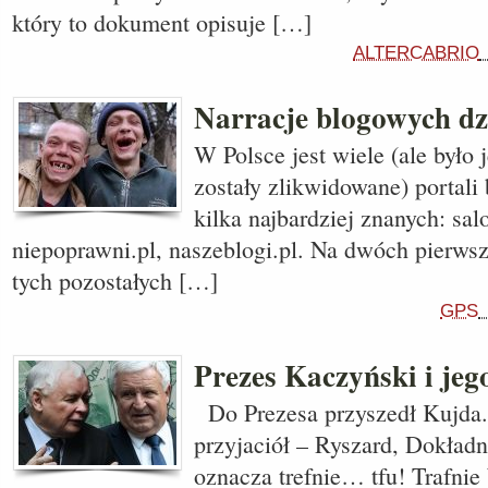
który to dokument opisuje […]
ALTERCABRIO
Narracje blogowych d
W Polsce jest wiele (ale było 
zostały zlikwidowane) portal
kilka najbardziej znanych: sal
niepoprawni.pl, naszeblogi.pl. Na dwóch pierwsz
tych pozostałych […]
GPS
Prezes Kaczyński i je
Do Prezesa przyszedł Kujda.
przyjaciół – Ryszard, Dokład
oznacza trefnie… tfu! Trafnie