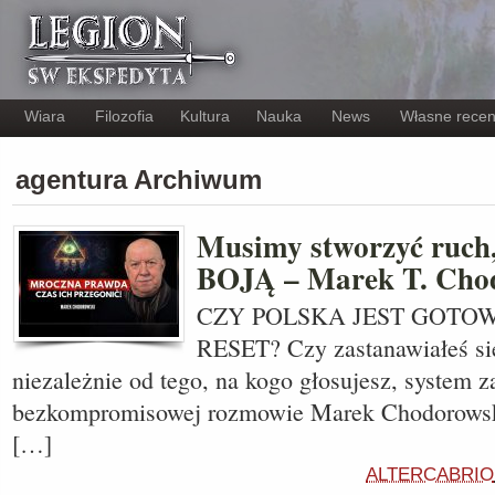
Wiara
Filozofia
Kultura
Nauka
News
Własne recen
agentura Archiwum
Musimy stworzyć ruch, 
BOJĄ – Marek T. Cho
CZY POLSKA JEST GOTOW
RESET? Czy zastanawiałeś się
niezależnie od tego, na kogo głosujesz, system
bezkompromisowej rozmowie Marek Chodorowski
[…]
ALTERCABRIO