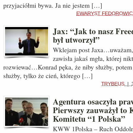
przyjaciółmi bywa. Ja nie jestem […]
EWARYST FEDOROWIC
Jax: “Jak to nasz Fre
był utworzył”
Wklejam post Jaxa…uważam, 
zawisła jakaś mgła, której nik
rozwiewać…Konrad pęka, że niby służby, potem 
służby, tylko że cień, którego […]
TRYBEUS
|
Agentura osaczyła pra
Pierwszy zauważył to 
Komitetu “1 Polska”
KWW 1Polska – Ruch Oddolny