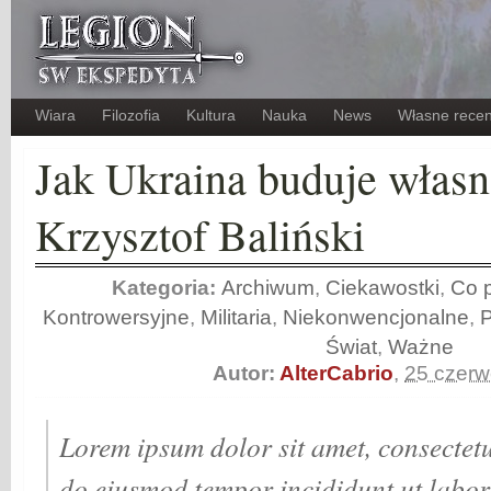
Wiara
Filozofia
Kultura
Nauka
News
Własne recen
Jak Ukraina buduje własn
Krzysztof Baliński
Kategoria:
Archiwum
,
Ciekawostki
,
Co p
Kontrowersyjne
,
Militaria
,
Niekonwencjonalne
,
Świat
,
Ważne
Autor:
AlterCabrio
,
25 czer
Lorem ipsum dolor sit amet, consectetur
do eiusmod tempor incididunt ut labor