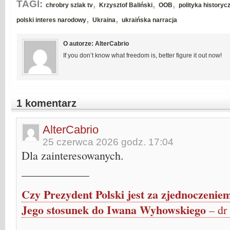
,
,
,
TAGI:
chrobry szlak tv
Krzysztof Baliński
OOB
polityka historyc
,
,
polski interes narodowy
Ukraina
ukraińska narracja
O autorze: AlterCabrio
If you don’t know what freedom is, better figure it out now!
1 komentarz
AlterCabrio
25 czerwca 2026 godz. 17:04
Dla zainteresowanych.
____________
Czy Prezydent Polski jest za zjednoczeniem
Jego stosunek do Iwana Wyhowskiego
– dr 