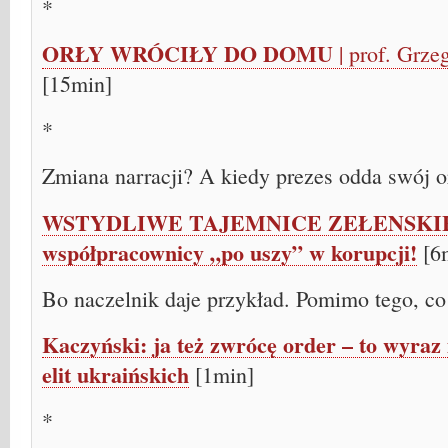
*
ORŁY WRÓCIŁY DO DOMU
| prof. Grz
[15min]
*
Zmiana narracji? A kiedy prezes odda swój o
WSTYDLIWE TAJEMNICE ZEŁENSKIEGO!
współpracownicy „po uszy” w korupcji!
[6
Bo naczelnik daje przykład. Pomimo tego, co
Kaczyński: ja też zwrócę order – to wyraz
elit ukraińskich
[1min]
*