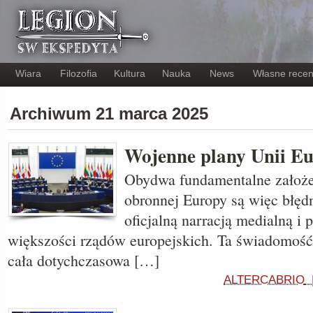
Wiara
Filozofia
Kultura
Nauka
News
Własne recen
Archiwum 21 marca 2025
Wojenne plany Unii Eu
Obydwa fundamentalne założen
obronnej Europy są więc błęd
oficjalną narracją medialną i 
większości rządów europejskich. Ta świadomość
cała dotychczasowa […]
ALTERCABRIO