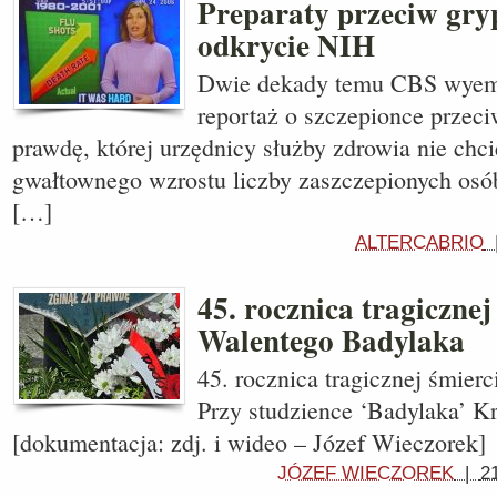
Preparaty przeciw gryp
odkrycie NIH
Dwie dekady temu CBS wyemi
reportaż o szczepionce przeci
prawdę, której urzędnicy służby zdrowia nie chc
gwałtownego wzrostu liczby zaszczepionych osó
[…]
ALTERCABRIO
45. rocznica tragicznej
Walentego Badylaka
45. rocznica tragicznej śmier
Przy studzience ‘Badylaka’ K
[dokumentacja: zdj. i wideo – Józef Wieczorek]
JÓZEF WIECZOREK
|
2