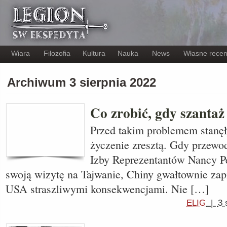
Wiara
Filozofia
Kultura
Nauka
News
Własne recen
Archiwum 3 sierpnia 2022
Co zrobić, gdy szantaż 
Przed takim problemem stanęł
życzenie zresztą. Gdy przewo
Izby Reprezentantów Nancy Pe
swoją wizytę na Tajwanie, Chiny gwałtownie zap
USA straszliwymi konsekwencjami. Nie […]
ELIG
|
3 