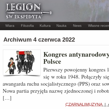
Wiara
Filozofia
Kultura
Nauka
News
Własne recen
Archiwum 4 czerwca 2022
Kongres antynarodowy
Polsce
Pierwszy powojenny kongres l
się w roku 1948. Połączyły s
awangarda ruchu socjalistycznego (PPS) oraz so
Nowa partia przyjęła nazwę zjednoczonej i robot
[…]
CZARNALIMUZYNA
|