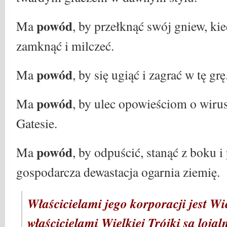
powód
Ma
, by przełknąć swój gniew, ki
zamknąć i milczeć.
powód
Ma
, by się ugiąć i zagrać w tę grę
powód
Ma
, by ulec opowieściom o wirus
Gatesie.
powód
Ma
, by odpuścić, stanąć z boku i 
gospodarcza dewastacja ogarnia ziemię.
Właścicielami jego korporacji jest Wi
właścicielami Wielkiej Trójki są lojal