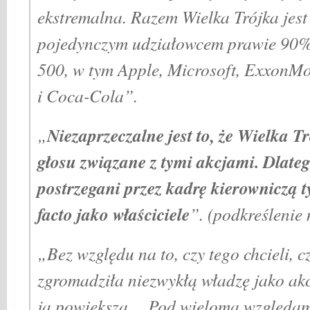
ekstremalna. Razem Wielka Trójka jes
pojedynczym udziałowcem prawie 90%
500, w tym Apple, Microsoft, ExxonMob
i Coca-Cola”.
Niezaprzeczalne jest to, że Wielka 
„
głosu związane z tymi akcjami. Dlate
postrzegani przez kadrę kierowniczą t
facto jako właściciele
”. (podkreślenie
„Bez względu na to, czy tego chcieli, c
zgromadziła niezwykłą władzę jako akc
ją powiększa… Pod wieloma względam