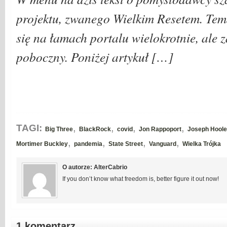
projektu, zwanego Wielkim Resetem. Tema
się na łamach portalu wielokrotnie, ale 
poboczny. Poniżej artykuł […]
,
,
,
,
TAGI:
Big Three
BlackRock
covid
Jon Rappoport
Joseph Hool
,
,
,
,
Mortimer Buckley
pandemia
State Street
Vanguard
Wielka Trójka
O autorze: AlterCabrio
If you don’t know what freedom is, better figure it out now!
1 komentarz