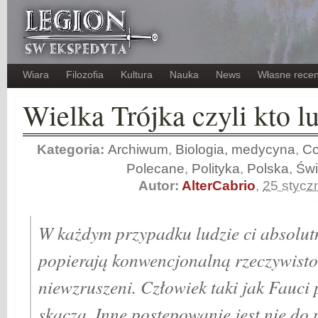
Wiara
Filozofia
Kultura
Nauka
News
Własne recen
Wielka Trójka czyli kto 
Kategoria:
Archiwum
,
Biologia, medycyna
,
Co
Polecane
,
Polityka
,
Polska
,
Świ
Autor:
AlterCabrio
,
25 stycz
W każdym przypadku ludzie ci absolutn
popierają konwencjonalną rzeczywist
niewzruszeni. Człowiek taki jak Fauci 
skaczą. Inne postępowanie jest nie do 