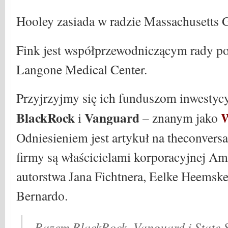
Hooley zasiada w radzie Massachusetts G
Fink jest współprzewodniczącym rady p
Langone Medical Center.
Przyjrzyjmy się ich funduszom inwesty
BlackRock
Vanguard
W
i
– znanym jako
Odniesieniem jest artykuł na theconversat
firmy są właścicielami korporacyjnej Am
autorstwa Jana Fichtnera, Eelke Heemsker
Bernardo.
„Razem BlackRock, Vanguard i State S