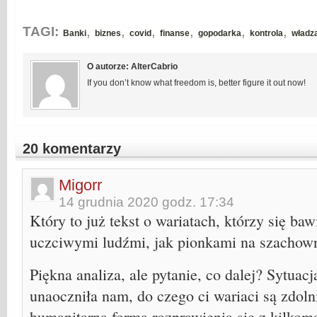
,
,
,
,
,
,
TAGI:
Banki
biznes
covid
finanse
gopodarka
kontrola
władz
O autorze: AlterCabrio
If you don’t know what freedom is, better figure it out now!
20 komentarzy
Migorr
14 grudnia 2020 godz. 17:34
Który to już tekst o wariatach, którzy się ba
uczciwymi ludźmi, jak pionkami na szachow
Piękna analiza, ale pytanie, co dalej? Sytuac
unaoczniła nam, do czego ci wariaci są zdoln
humanitarną formą rozprawienia się z kilkoma