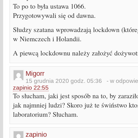
To po to była ustawa 1066.
Przygotowywali się od dawna.
Słudzy szatana wprowadzają lockdown (któreg
w Niemczech i Holandii.
A piewcą lockdownu należy założyć dożywot
Migorr
15 grudnia 2020 godz. 05:36
- w odpowied
zapinio 22:55
To słucham, jaki jest sposób na to, by zaraz
jak najmniej ludzi? Skoro już te świństwo kt
laboratorium? Słucham.
zapinio