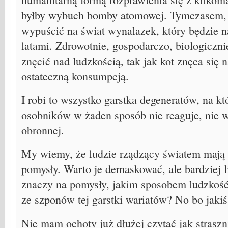
byłby wybuch bomby atomowej. Tymczasem, o
wypuścić na świat wynalazek, który będzie 
latami. Zdrowotnie, gospodarczo, biologiczni
znęcić nad ludzkością, tak jak kot znęca się
ostateczną konsumpcją.
I robi to wszystko garstka degeneratów, na k
osobników w żaden sposób nie reaguje, nie 
obronnej.
My wiemy, że ludzie rządzący światem mają 
pomysły. Warto je demaskować, ale bardziej l
znaczy na pomysły, jakim sposobem ludzkoś
ze szponów tej garstki wariatów? No bo jaki
Nie mam ochoty już dłużej czytać jak straszn