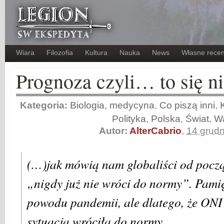
Wiara
Filozofia
Kultura
Nauka
News
Własne recen
Prognoza czyli… to się n
Kategoria:
Biologia, medycyna
,
Co piszą inni
,
Polityka
,
Polska
,
Świat
,
W
Autor:
AlterCabrio
,
14 grud
(…)jak mówią nam globaliści od począ
„nigdy już nie wróci do normy”. Pamięt
powodu pandemii, ale dlatego, że ONI
sytuacja wróciła do normy.