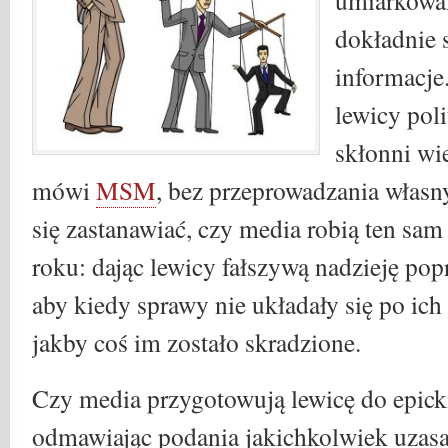
dokładnie
informacje
lewicy poli
skłonni wi
mówi
MSM
, bez przeprowadzania włas
się zastanawiać, czy media robią ten sa
roku: dając lewicy fałszywą nadzieję pop
aby kiedy sprawy nie układały się po ich 
jakby coś im zostało skradzione.
Czy media przygotowują lewicę do epick
odmawiając podania jakichkolwiek uza