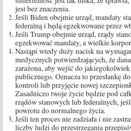
śmiertelność jest tak niska, że ​​sprawia,
jest bez znaczenia.
Jeśli Biden obejmie urząd, mandaty sta
federalną i będą egzekwowane przez wł
Jeśli Trump obejmie urząd, rządy sta
egzekwować mandaty, a wielkie korpo
Nastąpi wtedy duży nacisk na wymaga
medycznych potwierdzających, że dana 
zarażona, aby wejść do jakiegokolwiek
publicznego. Oznacza to przesłankę d
kontroli lub przyjęcie nowej szczepion
Zasadniczo twoje życie będzie pod cał
rządów stanowych lub federalnych, jeś
powrotu do normalnego życia.
Jeśli ten proces nie zadziała i nie zastr
liczby ludzi do przestrzegania przepisó