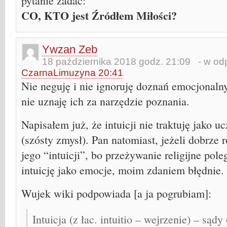
pytanie zadać:
CO, KTO jest Źródłem Miłości?
Ywzan Zeb
18 października 2018 godz. 21:09
- w odp
CzarnaLimuzyna 20:41
Nie neguję i nie ignoruję doznań emocjonaln
nie uznaję ich za narzędzie poznania.
Napisałem już, że intuicji nie traktuję jako u
(szósty zmysł). Pan natomiast, jeżeli dobrze
jego “intuicji”, bo przeżywanie religijne pole
intuicję jako emocje, moim zdaniem błędnie.
Wujek wiki podpowiada [a ja pogrubiam]:
Intuicja (z łac. intuitio – wejrzenie) – sąd