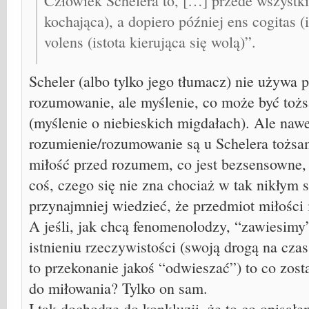
Człowiek Schelera to, […] przede wszystki
kochająca), a dopiero później ens cogitas (i
volens (istota kierująca się wolą)”.
Scheler (albo tylko jego tłumacz) nie używa 
rozumowanie, ale myślenie, co może być tożs
(myślenie o niebieskich migdałach). Ale nawet
rozumienie/rozumowanie są u Schelera tożsam
miłość przed rozumem, co jest bezsensowne
coś, czego się nie zna chociaż w tak nikłym 
przynajmniej wiedzieć, że przedmiot miłości i
A jeśli, jak chcą fenomenolodzy, “zawiesimy
istnieniu rzeczywistości (swoją drogą na czas
to przekonanie jakoś “odwieszać”) to co zost
do miłowania? Tylko on sam.
I tak dochodzę do konkluzji, że to co opisa