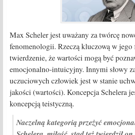
Max Scheler jest uważany za twórcę now
fenomenologii. Rzeczą kluczową w jego fi
twierdzenie, że wartości mogą być pozn
emocjonalno-intuicyjny. Innymi słowy 
uczuciowych człowiek jest w stanie uch
jakości (wartości). Koncepcja Schelera j
koncepcją teistyczną.
Naczelną kategorią przeżyć emocjona
Schelera, miłość, stąd też twierdził on,