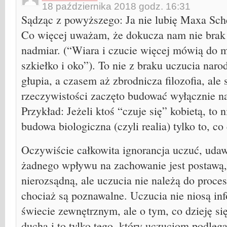
18 października 2018 godz. 16:31
Sądząc z powyższego: Ja nie lubię Maxa Sche
Co więcej uważam, że dokucza nam nie brak 
nadmiar. (“Wiara i czucie więcej mówią do 
szkiełko i oko”). To nie z braku uczucia naro
głupia, a czasem aż zbrodnicza filozofia, ale 
rzeczywistości zaczęto budować wyłącznie n
Przykład: Jeżeli ktoś “czuje się” kobietą, to 
budowa biologiczna (czyli realia) tylko to, co
Oczywiście całkowita ignorancja uczuć, udaw
żadnego wpływu na zachowanie jest postawą,
nierozsądną, ale uczucia nie należą do proc
chociaż są poznawalne. Uczucia nie niosą in
świecie zewnętrznym, ale o tym, co dzieję s
ducha i to tylko tego, który uczuciom podlega.