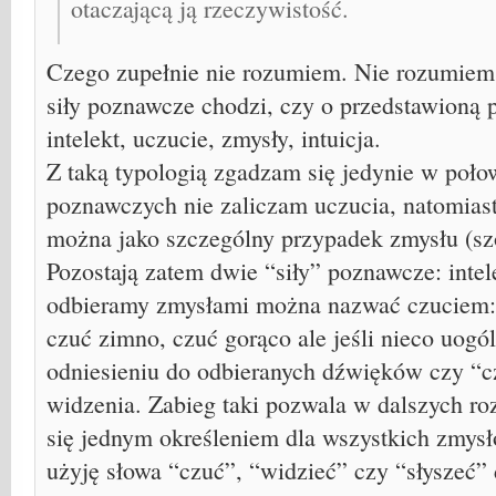
otaczającą ją rzeczywistość.
Czego zupełnie nie rozumiem. Nie rozumiem 
siły poznawcze chodzi, czy o przedstawioną 
intelekt, uczucie, zmysły, intuicja.
Z taką typologią zgadzam się jedynie w połow
poznawczych nie zaliczam uczucia, natomiast 
można jako szczególny przypadek zmysłu (sz
Pozostają zatem dwie “siły” poznawcze: intele
odbieramy zmysłami można nazwać czuciem:
czuć zimno, czuć gorąco ale jeśli nieco uog
odniesieniu do odbieranych dźwięków czy “c
widzenia. Zabieg taki pozwala w dalszych r
się jednym określeniem dla wszystkich zmysł
użyję słowa “czuć”, “widzieć” czy “słyszeć”