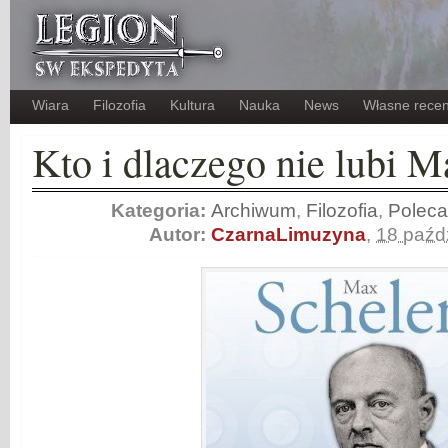
Wiara
Filozofia
Kultura
Nauka
News
Własne recen
Kto i dlaczego nie lubi M
Kategoria:
Archiwum
,
Filozofia
,
Polec
Autor:
CzarnaLimuzyna
,
18 paźd