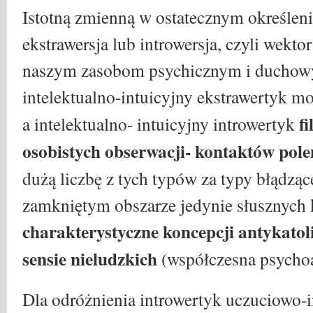
Istotną zmienną w ostatecznym określeni
ekstrawersja lub introwersja, czyli wekto
naszym zasobom psychicznym i duchowym
intelektualno-intuicyjny ekstrawertyk m
f
a intelektualno- intuicyjny introwertyk
osobistych obserwacji- kontaktów pol
dużą liczbę z tych typów za typy błądząc
zamkniętym obszarze jedynie słusznych 
charakterystyczne koncepcji antykatol
sensie nieludzkich
(współczesna psychoa
Dla odróżnienia introwertyk uczuciowo-