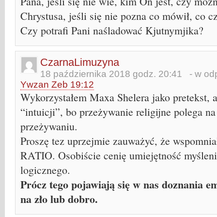
Pana, jeśli się nie wie, kim On jest, czy mo
Chrystusa, jeśli się nie pozna co mówił, co cz
Czy potrafi Pani naśladować Kjutnymjika?
CzarnaLimuzyna
18 października 2018 godz. 20:41
- w odp
Ywzan Zeb 19:12
Wykorzystałem Maxa Shelera jako pretekst, a
“intuicji”, bo przeżywanie religijne polega na
przeżywaniu.
Proszę tez uprzejmie zauważyć, że wspomni
RATIO. Osobiście cenię umiejętność myślen
logicznego.
Prócz tego pojawiają się w nas doznania e
na zło lub dobro.