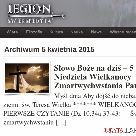
Wiara
Filozofia
Kultura
Nauka
News
Własne recen
Archiwum 5 kwietnia 2015
Słowo Boże na dziś – 5
Niedziela Wielkanocy
Zmartwychwstania Pa
Myśl dnia Aby dojść do nieba,
ziemi. św. Teresa Wielka ******* WIELK
PIERWSZE CZYTANIE (Dz 10,34a.37-43) Świa
zmartwychwstaniu […]
JUDYTA
|
5 