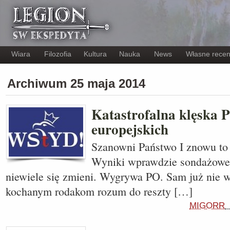
Wiara
Filozofia
Kultura
Nauka
News
Własne recen
Archiwum 25 maja 2014
Katastrofalna klęska 
europejskich
Szanowni Państwo I znowu to
Wyniki wprawdzie sondażowe, 
niewiele się zmieni. Wygrywa PO. Sam już nie 
kochanym rodakom rozum do reszty […]
MIGORR