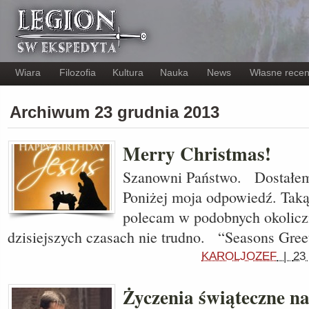
Wiara
Filozofia
Kultura
Nauka
News
Własne recen
Archiwum 23 grudnia 2013
Merry Christmas!
Szanowni Państwo. Dostałem 
Poniżej moja odpowiedź. Tak
polecam w podobnych okoliczn
dzisiejszych czasach nie trudno. “Seasons Gree
KAROLJOZEF
|
23
Życzenia świąteczne na