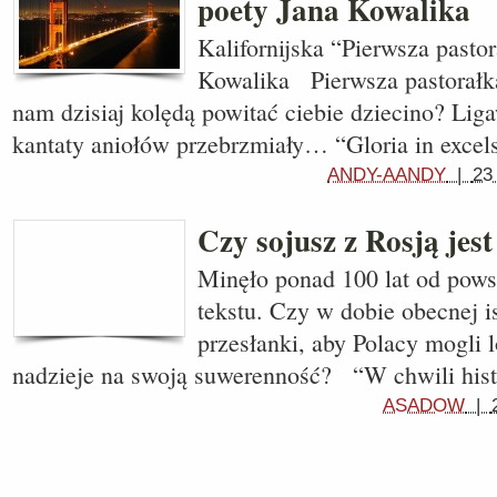
poety Jana Kowalika
Kalifornijska “Pierwsza pasto
Kowalika Pierwsza pastorałk
nam dzisiaj kolędą powitać ciebie dziecino? Liga
kantaty aniołów przebrzmiały… “Gloria in exce
ANDY-AANDY
|
23
Czy sojusz z Rosją jes
Minęło ponad 100 lat od pows
tekstu. Czy w dobie obecnej i
przesłanki, aby Polacy mogli 
nadzieje na swoją suwerenność? “W chwili hist
ASADOW
|