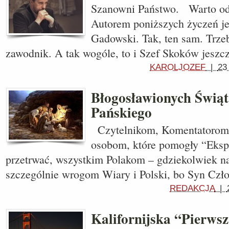
Szanowni Państwo. Warto odn
Autorem poniższych życzeń je
Gadowski. Tak, ten sam. Trzeb
zawodnik. A tak wogóle, to i Szef Skoków jeszcz
KAROLJOZEF
|
23
Błogosławionych Świą
Pańskiego
Czytelnikom, Komentatorom 
osobom, które pomogły “Eksp
przetrwać, wszystkim Polakom – gdziekolwiek na 
szczególnie wrogom Wiary i Polski, bo Syn Czł
REDAKCJA
|
Kalifornijska “Pierws