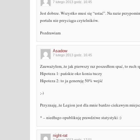
7 lutego 2013 godz. 16:45
Jest dobrze. Wszystko musi się “ustać”. Na razie przypom
portalu nie przyciąga czytelników.
Pozdrawiam
Asadow
7 lutego 2013 godz. 16:45
Zauważyłem, że jak pierwszy raz poszedłem spać, to ruch s
Hipoteza 1: pańskie oko konia tuczy
Hipoteza 2: to ja generuję 50% wejść
;-)
Przyznaję, że Legion jest dla mnie bardzo ciekawym miejsc
* – niedługo opublikuję prawdziwe statystyki :)
night-rat
7 lutego 2013 godz. 17:01