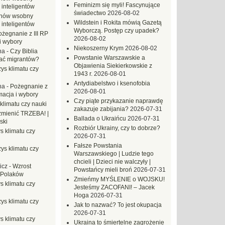
Feminizm się myli! Fascynujące
 inteligentów
świadectwo
2026-08-02
hów wsobny
Wildstein i Rokita mówią Gazetą
 inteligentów
Wyborczą. Postęp czy upadek?
ożegnanie z III RP
2026-08-02
i wybory
Niekoszerny Krym
2026-08-02
na
-
Czy Biblia
Powstanie Warszawskie a
ać migrantów?
Objawienia Siekierkowskie z
ys klimatu czy
1943 r.
2026-08-01
Antydiabelstwo i ksenofobia
na
-
Pożegnanie z
2026-08-01
macja i wybory
Czy piąte przykazanie naprawdę
klimatu czy nauki
zakazuje zabijania?
2026-07-31
mienić TRZEBA! |
Ballada o Ukraińcu
2026-07-31
ski
Rozbiór Ukrainy, czy to dobrze?
s klimatu czy
2026-07-31
Fałsze Powstania
ys klimatu czy
Warszawskiego | Ludzie tego
chcieli | Dzieci nie walczyły |
icz
-
Wzrost
Powstańcy mieli broń
2026-07-31
 Polaków
Zmieńmy MYŚLENIE o WOJSKU!
s klimatu czy
Jesteśmy ZACOFANI! – Jacek
Hoga
2026-07-31
ys klimatu czy
Jak to nazwać? To jest okupacja
2026-07-31
s klimatu czy
Ukraina to śmiertelne zagrożenie