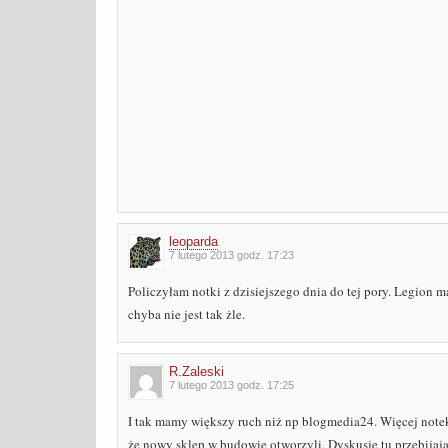
leoparda
7 lutego 2013 godz. 17:23
Policzyłam notki z dzisiejszego dnia do tej pory. Legion ma
chyba nie jest tak żle.
R.Zaleski
7 lutego 2013 godz. 17:25
I tak mamy większy ruch niż np blogmedia24. Więcej notek, 
że nowy sklep w budowie otworzyli. Dyskusje tu przebijaj