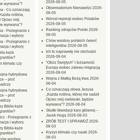
2026-08-05
zie wyrwana”?
Obserwatorium Nienawiści
2026-
na
-
Co oznaczają
08-05
Każda roślina,
Wzrost represji wobec Polaków
ł Ojciec mój
2026-08-05
zie wyrwana”?
Ranking zdrajców Polski
2026-
na
-
Pożegnanie z
08-05
macja i wybory
Chów wsobny polskich ćwierć
na
-
Pożegnanie z
inteligentów
2026-08-05
macja i wybory
Ich to naprawdę nie obchodzi
blia każe
2026-08-04
grantów?
“Obóz Świętych” i tożsamość
s klimatu czy
Europy wobec zalewu imigracją
2026-08-04
ojna hybrydowa
Wojna z Matką Bożą trwa
2026-
e – prof.
08-04
sadczy
Co oznaczają słowa Jezusa
ojna hybrydowa
„Każda roślina, której nie sadził
e – prof.
Ojciec mój niebieski, będzie
sadczy
wyrwana”?
2026-08-04
zy Biblia każe
Skutki likwidacji kary głównej –
grantów?
Jacek Hoga
2026-08-03
icz
-
Pożegnanie z
ZRÓB TEST I SPRAWDŹ
2026-
macja i wybory
08-03
zy Biblia każe
Kryzys klimatu czy nauki
2026-
grantów?
08-03
hów wsobny