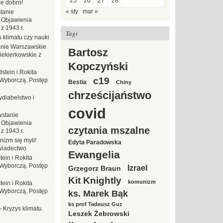
25
26
27
28
e dobro!
« sty
mar »
tanie
 Objawienia
z 1943 r.
Tagi
 klimatu czy nauki
nie Warszawskie
Bartosz
iekierkowskie z
Kopczyński
dstein i Rokita
c19
Wyborczą. Postęp
Bestia
Chiny
chrześcijaństwo
ydiabelstwo i
covid
stanie
 Objawienia
czytania mszalne
z 1943 r.
nizm się myli!
Edyta Paradowska
wiadectwo
Ewangelia
tein i Rokita
Wyborczą. Postęp
Izrael
Grzegorz Braun
Kit Knightly
komunizm
tein i Rokita
Wyborczą. Postęp
ks. Marek Bąk
ks prof Tadeusz Guz
-
Kryzys klimatu
Leszek Żebrowski