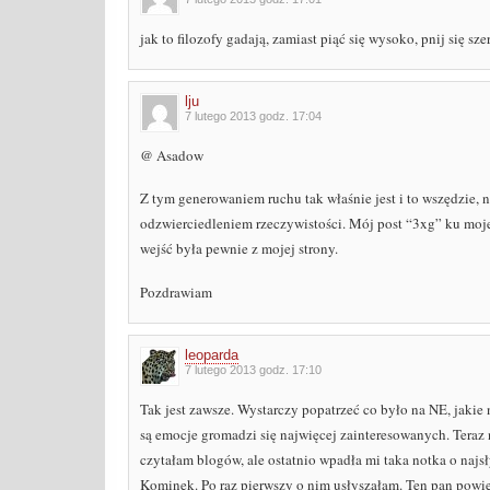
jak to filozofy gadają, zamiast piąć się wysoko, pnij się sz
lju
7 lutego 2013 godz. 17:04
@ Asadow
Z tym generowaniem ruchu tak właśnie jest i to wszędzie, n
odzwierciedleniem rzeczywistości. Mój post “3xg” ku moj
wejść była pewnie z mojej strony.
Pozdrawiam
leoparda
7 lutego 2013 godz. 17:10
Tak jest zawsze. Wystarczy popatrzeć co było na NE, jakie 
są emocje gromadzi się najwięcej zainteresowanych. Teraz n
czytałam blogów, ale ostatnio wpadła mi taka notka o najs
Kominek. Po raz pierwszy o nim usłyszałam. Ten pan powied