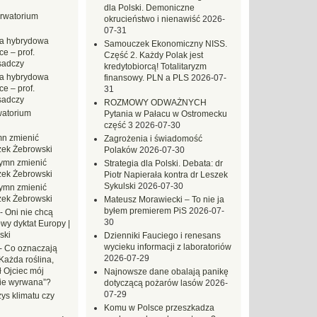
dla Polski. Demoniczne
rwatorium
okrucieństwo i nienawiść
2026-
07-31
a hybrydowa
Samouczek Ekonomiczny NISS.
e – prof.
Część 2. Każdy Polak jest
sadczy
kredytobiorcą! Totalitaryzm
a hybrydowa
finansowy. PLN a PLS
2026-07-
e – prof.
31
sadczy
ROZMOWY ODWAŻNYCH
atorium
Pytania w Pałacu w Ostromecku
część 3
2026-07-30
n zmienić
Zagrożenia i świadomość
zek Żebrowski
Polaków
2026-07-30
ymn zmienić
Strategia dla Polski. Debata: dr
zek Żebrowski
Piotr Napierała kontra dr Leszek
Sykulski
2026-07-30
ymn zmienić
zek Żebrowski
Mateusz Morawiecki – To nie ja
byłem premierem PiS
2026-07-
-
Oni nie chcą
30
wy dyktat Europy |
ski
Dzienniki Fauciego i renesans
wycieku informacji z laboratoriów
-
Co oznaczają
2026-07-29
Każda roślina,
ł Ojciec mój
Najnowsze dane obalają panikę
zie wyrwana”?
dotyczącą pożarów lasów
2026-
07-29
ys klimatu czy
Komu w Polsce przeszkadza