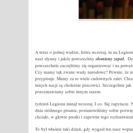
A teraz o jednej wadzie, która wczoraj, tu na Legioni
nasz słynny i jakże powszechny
słomiany zapał.
Dzi
powszechnie zaczęliśmy się organizować i na poważni
Czy mamy tak zwane wady narodowe? Pewnie, że mamy
przypisuje. Mamy za to wiele cudownych zalet. Choćb
innych nacji są cholernie pracowici. Szczególnie jak
porozmawiamy sobie innym razem.
tydzień Legionu minął wczoraj. I co. Się zapytacie. N
dnia siódmego pisania, postanowiliśmy sobie poświęt
chciało, w głowie pustki i zapewne tego rozleniwien
To był właśnie taki dzień, gdy wygasł ten nasz wspa