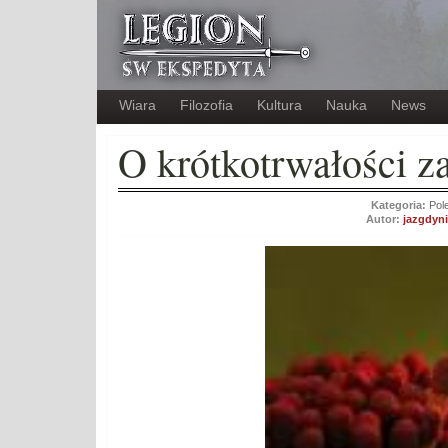
Wiara
Filozofia
Kultura
Nauka
News
O krótkotrwałości z
Kategoria:
Pol
Autor:
jazgdyni