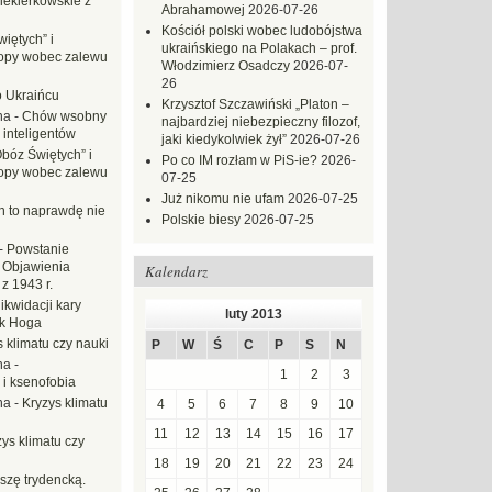
iekierkowskie z
Abrahamowej
2026-07-26
Kościół polski wobec ludobójstwa
iętych” i
ukraińskiego na Polakach – prof.
opy wobec zalewu
Włodzimierz Osadczy
2026-07-
26
o Ukraińcu
Krzysztof Szczawiński „Platon –
na
-
Chów wsobny
najbardziej niebezpieczny filozof,
 inteligentów
jaki kiedykolwiek żył”
2026-07-26
Obóz Świętych” i
Po co IM rozłam w PiS-ie?
2026-
opy wobec zalewu
07-25
Już nikomu nie ufam
2026-07-25
ch to naprawdę nie
Polskie biesy
2026-07-25
-
Powstanie
 Objawienia
Kalendarz
z 1943 r.
likwidacji kary
luty 2013
ek Hoga
 klimatu czy nauki
P
W
Ś
C
P
S
N
na
-
1
2
3
 i ksenofobia
na
-
Kryzys klimatu
4
5
6
7
8
9
10
11
12
13
14
15
16
17
ys klimatu czy
18
19
20
21
22
23
24
szę trydencką.