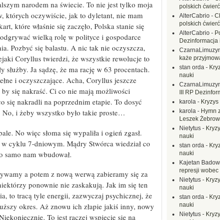
lszym narodem na świecie. To nie jest tylko moja
polskich ćwierć
 których oczywiście, jak to dyletant, nie mam
AlterCabrio
-
C
polskich ćwierć
rt, które właśnie się zaczęło, Polska stanie się
AlterCabrio
-
P
dgrywać wielką rolę w polityce i gospodarce
Dezinformacja 
. Pozbyć się balastu. A nic tak nie oczyszcza,
CzarnaLimuzy
aki Coryllus twierdzi, że wszystkie rewolucje to
każe przyjmow
stan orda
-
Kryz
ły służby. Ja sądzę, że ma rację w 63 procentach.
nauki
ełne i oczyszczające. Acha, Coryllus jeszcze
CzarnaLimuzy
a by się nakraść. Ci co nie mają możliwości
III RP Dezinfor
o się nakradli na poprzednim etapie. To dosyć
karola
-
Kryzys 
. No, i żeby wszystko było takie proste…
karola
-
Hymn z
Leszek Żebrow
Nietytus
-
Kryzy
le. No więc słoma się wypaliła i ogień zgasł.
nauki
ię w cyklu 7-dniowym. Mądry Stwórca wiedział co
stan orda
-
Kryz
 to samo nam wbudował.
nauki
Kajetan Badow
represji wobec
zywamy a potem z nową werwą zabieramy się za
Nietytus
-
Kryzy
 niektórzy ponownie nie zaskakują. Jak im się ten
nauki
 to tracą tyle energii, zazwyczaj psychicznej, że
stan orda
-
Kryz
nauki
 dłuższy okres. Aż znowu ich złapie jakiś inny, nowy
Nietytus
-
Kryzy
Niekoniecznie. To jest raczej wspięcie się na