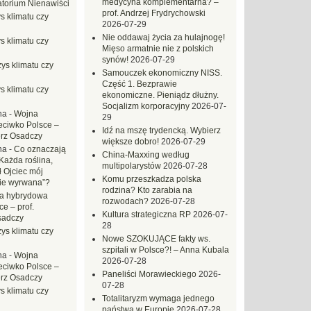
medycyna komplementarna? –
torium Nienawiści
prof. Andrzej Frydrychowski
s klimatu czy
2026-07-29
Nie oddawaj życia za hulajnogę!
s klimatu czy
Mięso armatnie nie z polskich
synów!
2026-07-29
ys klimatu czy
Samouczek ekonomiczny NISS.
Część 1. Bezprawie
s klimatu czy
ekonomiczne. Pieniądz dłużny.
Socjalizm korporacyjny
2026-07-
na
-
Wojna
29
eciwko Polsce –
Idź na mszę trydencką. Wybierz
erz Osadczy
większe dobro!
2026-07-29
na
-
Co oznaczają
China-Maxxing według
Każda roślina,
multipolarystów
2026-07-28
ł Ojciec mój
Komu przeszkadza polska
zie wyrwana”?
rodzina? Kto zarabia na
a hybrydowa
rozwodach?
2026-07-28
e – prof.
Kultura strategiczna RP
2026-07-
sadczy
28
ys klimatu czy
Nowe SZOKUJĄCE fakty ws.
szpitali w Polsce?! – Anna Kubala
na
-
Wojna
2026-07-28
eciwko Polsce –
Paneliści Morawieckiego
2026-
erz Osadczy
07-28
s klimatu czy
Totalitaryzm wymaga jednego
państwa w Europie
2026-07-28