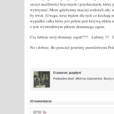
szczyt możliwości fizycznych i psychicznych, który je
wytrzymać. Może gdybyśmy inaczej rozłożyli siły, ni
by trwał. (Uwaga, teraz będzie dla tych co kochają
wypadku całka która jest polem pod krzywą efektu m
z tym wystrzałowym pikiem słomianego ognia.
Czy lubicie swój słomiany zapał!??? Lubimy !!! Cz
No i dobrze. Bo przecież jesteśmy prawdziwymi Pol
O autorze: jazgdyni
Paskudny drań. Młot na czarownice. Burzy 
43 komentarze
lju