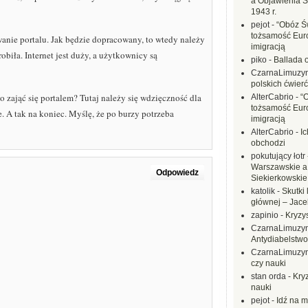
a Objawienia S
1943 r.
pejot
-
“Obóz Św
tożsamość Eur
owanie portalu. Jak będzie dopracowany, to wtedy należy
imigracją
obiła. Internet jest duży, a użytkownicy są
piko
-
Ballada 
CzarnaLimuzy
polskich ćwierć
o zająć się portalem? Tutaj należy się wdzięczność dla
AlterCabrio
-
“
tożsamość Eur
e. A tak na koniec. Myślę, że po burzy potrzeba
imigracją
AlterCabrio
-
I
obchodzi
pokutujący łotr
Warszawskie a
Odpowiedz
Siekierkowskie 
katolik
-
Skutki 
głównej – Jac
zapinio
-
Kryzys
CzarnaLimuzy
Antydiabelstwo
CzarnaLimuzy
czy nauki
stan orda
-
Kryz
nauki
pejot
-
Idź na m