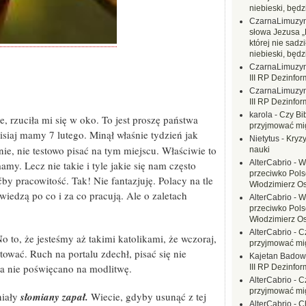
niebieski, będ
CzarnaLimuzy
słowa Jezusa „
której nie sadzi
niebieski, będ
CzarnaLimuzy
III RP Dezinfor
CzarnaLimuzy
III RP Dezinfor
karola
-
Czy Bi
e, rzuciła mi się w oko. To jest proszę państwa
przyjmować mi
siaj mamy 7 lutego. Minął właśnie tydzień jak
Nietytus
-
Kryzy
e, nie testowo pisać na tym miejscu. Właściwie to
nauki
AlterCabrio
-
W
. Lecz nie takie i tyle jakie się nam często
przeciwko Polsc
y pracowitość. Tak! Nie fantazjuję. Polacy na tle
Włodzimierz O
 wiedzą po co i za co pracują. Ale o zaletach
AlterCabrio
-
W
przeciwko Polsc
Włodzimierz O
AlterCabrio
-
C
o to, że jesteśmy aż takimi katolikami, że wczoraj,
przyjmować mi
ować. Ruch na portalu zdechł, pisać się nie
Kajetan Badow
ia nie poświęcano na modlitwę.
III RP Dezinfor
AlterCabrio
-
C
przyjmować mi
niały
słomiany zapał.
Wiecie, gdyby usunąć z tej
AlterCabrio
-
C