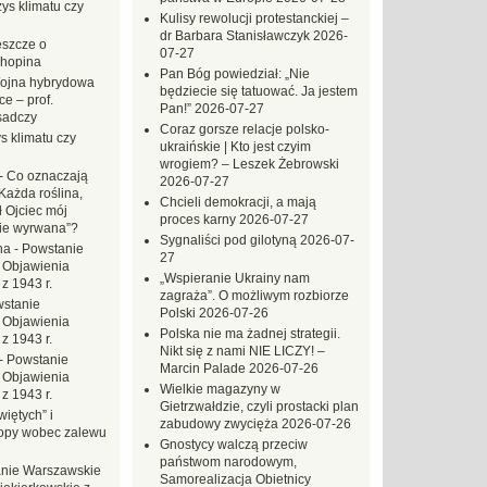
ys klimatu czy
Kulisy rewolucji protestanckiej –
dr Barbara Stanisławczyk
2026-
eszcze o
07-27
hopina
Pan Bóg powiedział: „Nie
ojna hybrydowa
będziecie się tatuować. Ja jestem
e – prof.
Pan!”
2026-07-27
sadczy
Coraz gorsze relacje polsko-
s klimatu czy
ukraińskie | Kto jest czyim
wrogiem? – Leszek Żebrowski
-
Co oznaczają
2026-07-27
Każda roślina,
Chcieli demokracji, a mają
ł Ojciec mój
proces karny
2026-07-27
zie wyrwana”?
Sygnaliści pod gilotyną
2026-07-
na
-
Powstanie
27
 Objawienia
„Wspieranie Ukrainy nam
z 1943 r.
zagraża”. O możliwym rozbiorze
stanie
Polski
2026-07-26
 Objawienia
Polska nie ma żadnej strategii.
z 1943 r.
Nikt się z nami NIE LICZY! –
-
Powstanie
Marcin Palade
2026-07-26
 Objawienia
Wielkie magazyny w
z 1943 r.
Gietrzwałdzie, czyli prostacki plan
iętych” i
zabudowy zwycięża
2026-07-26
opy wobec zalewu
Gnostycy walczą przeciw
państwom narodowym,
nie Warszawskie
Samorealizacja Obietnicy