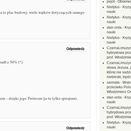
pejot
-
Obserwa
Nietytus
-
Kryzy
nauki
ina to plac budowy, wiele wątków dotyczących samego
Nietytus
-
Kryzy
nauki
stan orda
-
Kryz
nauki
Nietytus
-
Kryzy
nauki
CzarnaLimuzy
Odpowiedz
hybrydowa prz
prof. Włodzimi
padł o 50% (*).
CzarnaLimuzy
słowa Jezusa „
której nie sadzi
niebieski, będ
sarmata
-
Wojn
przeciwko Polsc
Włodzimierz O
stan orda
-
Kryz
em – dzięki jego Twórcom (ja tu tylko sprzątam).
nauki
CzarnaLimuzy
hybrydowa prz
prof. Włodzimi
Nietytus
-
Kryzy
nauki
Odpowiedz