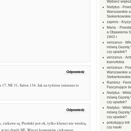
Wybierz większ
Nietytus
-
Pows
Warszawskie a
Siekierkowskie 
zapinio
-
Kryzys
Maria.
-
Powsta
a Objawienia S
1943 r.
verizanus
-
Wil
mówią Gazetą 
czy upadek?
verizanus
-
Ant
ksenofobia
verizanus
-
Pow
Odpowiedz
Warszawskie a
Siekierkowskie 
Ramirez
-
Femi
 17, NE 31, Salon 134. Jak na tydzien istnienia to
Fascynujące ś
Nietytus
-
Wilds
mówią Gazetą 
czy upadek?
Nietytus
-
Wilds
Odpowiedz
mówią Gazetą 
czy upadek?
ciekawe są. Produkt jest ok, tylko klienci nie wiedzą,
pokutujący łotr
czy nauki
ą w tej chwili NE. Więcej komentów, ciekawsze.