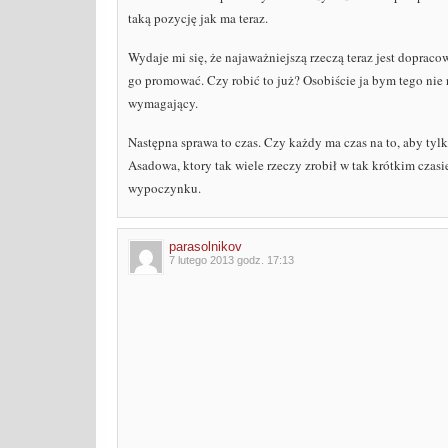
taką pozycję jak ma teraz.
Wydaje mi się, że najaważniejszą rzeczą teraz jest doprac
go promować. Czy robić to już? Osobiście ja bym tego nie r
wymagający.
Następna sprawa to czas. Czy każdy ma czas na to, aby tylk
Asadowa, ktory tak wiele rzeczy zrobił w tak krótkim czasi
wypoczynku.
parasolnikov
7 lutego 2013 godz. 17:13