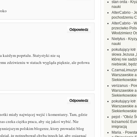
stan orda
-
Kryz
nauki
eroko
AlterCabrio
-
J
pochodzeniu C
AlterCabrio
-
W
przeciwko Polsc
Odpowiedz
Włodzimierz O
Nietytus
-
Kryzy
nauki
pokutujący łotr
słowa Jezusa „
a każdym poprtalu. Statystyki nie są
której nie sadzi
emu zdziwieniu w statach wygląda pięknie, ale połowa
niebieski, będ
CzarnaLimuzy
Warszawskie a
Siekierkowskie 
verizanus
-
Pow
Warszawskie a
Siekierkowskie 
Odpowiedz
pokutujący łotr
Warszawskie a
Siekierkowskie 
notki miały najwięcej wejść i komentarzy. Tam, gdzie
pejot
-
“Obóz Św
as czeka ciężka praca, aby się jakoś wybić. Nie
tożsamość Eur
imigracją
łynniejszym polskim blogerze, ktory prowadzi blog
Maria.
-
Powsta
ział, że potrzebował chyba trzech lat, aby osiągnąć