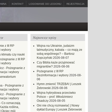
ÓWNA
KONTAKT
LOGOWANIE DO LEGIONU
REJESTRACJA
rze
Najnowsze wpisy
ie z III RP
Wojna na Ukrainie, judaizm
i wybory
talmudyczny, kabała – co mają ze
sobą wspólnego? – Bartosz
 klimatu czy nauki
Kopczyński
2026-08-07
ożegnanie z III RP
Czy Biblia każe przyjmować
i wybory
migrantów?
2026-08-06
icz
-
Pożegnanie z
Pożegnanie z III RP
macja i wybory
Dezinformacja i wybory
2026-08-
erwatorium
06
Hymn zmienić TRZEBA! | Leszek
na
-
Pożegnanie z
Żebrowski
2026-08-06
macja i wybory
Wojna hybrydowa przeciwko
icz
-
Pożegnanie z
Polsce – prof. Włodzimierz
macja i wybory
Osadczy
2026-08-05
-
Co oznaczają
Oni nie chcą rozmawiać | Nowy
Każda roślina,
dyktat Europy | Leszek Żebrowski
ł Ojciec mój