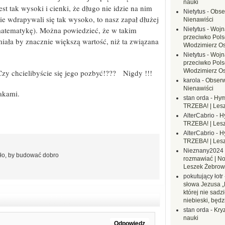
nauki
st tak wysoki i cienki, że długo nie idzie na nim
Nietytus
-
Obse
e wdrapywali się tak wysoko, to nasz zapał dłużej
Nienawiści
 matematykę). Można powiedzieć, że w takim
Nietytus
-
Wojn
przeciwko Polsc
iała by znacznie większą wartość, niż ta związana
Włodzimierz O
Nietytus
-
Wojn
przeciwko Polsc
Włodzimierz O
y chcielibyście się jego pozbyć!??? Nigdy !!!
karola
-
Obserw
Nienawiści
akami.
stan orda
-
Hym
TRZEBA! | Les
AlterCabrio
-
H
TRZEBA! | Les
AlterCabrio
-
H
TRZEBA! | Les
Nieznany2024
zło, by budować dobro
rozmawiać | No
Leszek Żebrow
pokutujący łotr
słowa Jezusa „
której nie sadzi
niebieski, będ
stan orda
-
Kryz
nauki
Odpowiedz