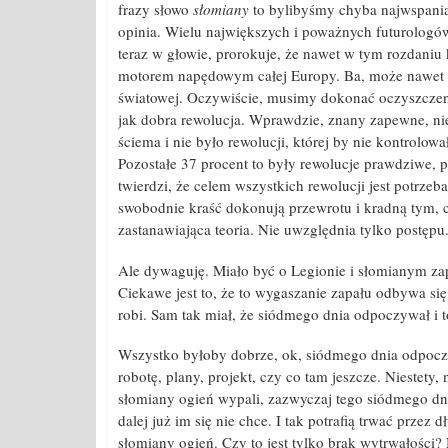
frazy słowo
słomiany
to bylibyśmy chyba najwspania
opinia. Wielu największych i poważnych futurologów,
teraz w głowie, prorokuje, że nawet w tym rozdaniu ka
motorem napędowym całej Europy. Ba, może nawet o
światowej. Oczywiście, musimy dokonać oczyszczenia
jak dobra rewolucja. Wprawdzie, znany zapewne, niej
ściema i nie było rewolucji, której by nie kontrolowa
Pozostałe 37 procent to były rewolucje prawdziwe, p
twierdzi, że celem wszystkich rewolucji jest potrzeb
swobodnie kraść dokonują przewrotu i kradną tym, c
zastanawiająca teoria. Nie uwzględnia tylko postępu
Ale dywaguję. Miało być o Legionie i słomianym zapa
Ciekawe jest to, że to wygaszanie zapału odbywa s
robi. Sam tak miał, że siódmego dnia odpoczywał i
Wszystko byłoby dobrze, ok, siódmego dnia odpoc
robotę, plany, projekt, czy co tam jeszcze. Niestety,
słomiany ogień wypali, zazwyczaj tego siódmego dnia,
dalej już im się nie chce. I tak potrafią trwać przez
słomiany ogień. Czy to jest tylko brak wytrwałości? 