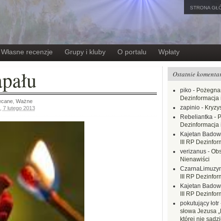
STRONA GŁ
Własne recenzje
Grupy i kluby
O portalu
Wpłaty
apału
Ostatnie komenta
piko
-
Pożegnan
Dezinformacja 
ecane
,
Ważne
zapinio
-
Kryzys
,
7 lutego 2013
Rebeliantka
-
P
Dezinformacja 
Kajetan Badow
III RP Dezinfor
verizanus
-
Obs
Nienawiści
CzarnaLimuzy
III RP Dezinfor
Kajetan Badow
III RP Dezinfor
pokutujący łotr
słowa Jezusa „
której nie sadzi