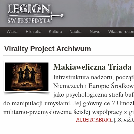
Wiara
Filozofia
Kultura
Nauka
News
Własne recen
Virality Project Archiwum
Makiaweliczna Triada
Infrastruktura nadzoru, pocz
Niemczech i Europie Środkow
jako psychologiczna strefa b
do manipulacji umysłami. Jej główny cel? Umoż
militarno-przemysłowemu ścisłej współpracy z 
ALTERCABRIO
|
8 paźd