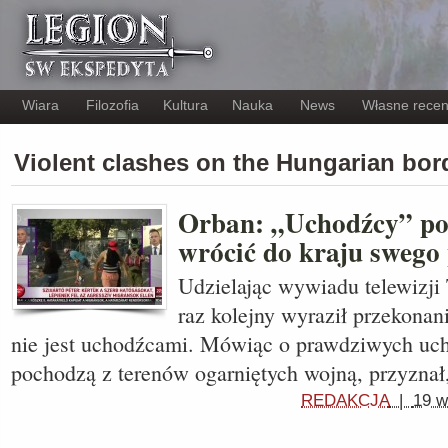
Wiara
Filozofia
Kultura
Nauka
News
Własne recen
Violent clashes on the Hungarian bo
Orban: „Uchodźcy” po
wrócić do kraju swego
Udzielając wywiadu telewizji
raz kolejny wyraził przekonan
nie jest uchodźcami. Mówiąc o prawdziwych uch
pochodzą z terenów ogarniętych wojną, przyznał
REDAKCJA
|
19 w