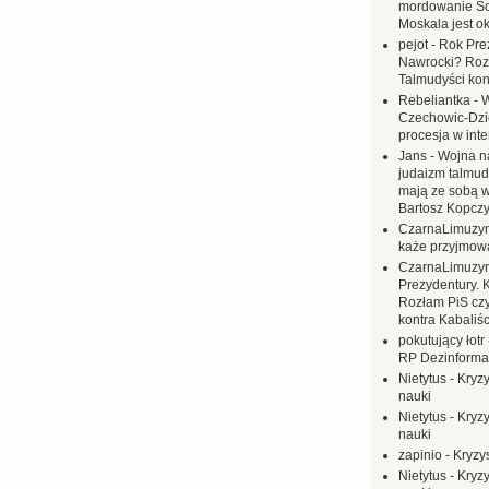
mordowanie Sow
Moskala jest o
pejot
-
Rok Prez
Nawrocki? Rozł
Talmudyści kon
Rebeliantka
-
W
Czechowic-Dzie
procesja w inte
Jans
-
Wojna na
judaizm talmud
mają ze sobą 
Bartosz Kopczy
CzarnaLimuzy
każe przyjmow
CzarnaLimuzy
Prezydentury. 
Rozłam PiS czy
kontra Kabaliśc
pokutujący łotr
RP Dezinformac
Nietytus
-
Kryzy
nauki
Nietytus
-
Kryzy
nauki
zapinio
-
Kryzys
Nietytus
-
Kryzy