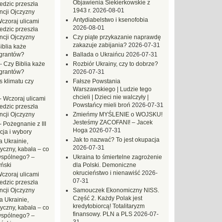
Objawienia Siekierkowskie z
dzic przeszła
1943 r.
2026-08-01
ncji Ojczyzny
Antydiabelstwo i ksenofobia
czoraj ulicami
2026-08-01
dzic przeszła
ncji Ojczyzny
Czy piąte przykazanie naprawdę
zakazuje zabijania?
2026-07-31
iblia każe
grantów?
Ballada o Ukraińcu
2026-07-31
-
Czy Biblia każe
Rozbiór Ukrainy, czy to dobrze?
grantów?
2026-07-31
s klimatu czy
Fałsze Powstania
Warszawskiego | Ludzie tego
chcieli | Dzieci nie walczyły |
-
Wczoraj ulicami
Powstańcy mieli broń
2026-07-31
dzic przeszła
ncji Ojczyzny
Zmieńmy MYŚLENIE o WOJSKU!
Jesteśmy ZACOFANI! – Jacek
-
Pożegnanie z III
Hoga
2026-07-31
ja i wybory
Jak to nazwać? To jest okupacja
 Ukrainie,
2026-07-31
yczny, kabała – co
wspólnego? –
Ukraina to śmiertelne zagrożenie
ński
dla Polski. Demoniczne
okrucieństwo i nienawiść
2026-
czoraj ulicami
07-31
dzic przeszła
ncji Ojczyzny
Samouczek Ekonomiczny NISS.
Część 2. Każdy Polak jest
a Ukrainie,
kredytobiorcą! Totalitaryzm
yczny, kabała – co
finansowy. PLN a PLS
2026-07-
wspólnego? –