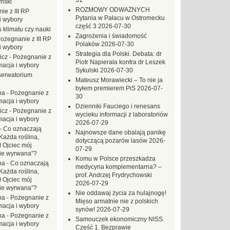
31
ński
ROZMOWY ODWAŻNYCH
ie z III RP
Pytania w Pałacu w Ostromecku
i wybory
część 3
2026-07-30
 klimatu czy nauki
Zagrożenia i świadomość
ożegnanie z III RP
Polaków
2026-07-30
i wybory
Strategia dla Polski. Debata: dr
icz
-
Pożegnanie z
Piotr Napierała kontra dr Leszek
macja i wybory
Sykulski
2026-07-30
erwatorium
Mateusz Morawiecki – To nie ja
byłem premierem PiS
2026-07-
na
-
Pożegnanie z
30
macja i wybory
Dzienniki Fauciego i renesans
icz
-
Pożegnanie z
wycieku informacji z laboratoriów
macja i wybory
2026-07-29
-
Co oznaczają
Najnowsze dane obalają panikę
Każda roślina,
dotyczącą pożarów lasów
2026-
ł Ojciec mój
07-29
zie wyrwana”?
Komu w Polsce przeszkadza
na
-
Co oznaczają
medycyna komplementarna? –
Każda roślina,
prof. Andrzej Frydrychowski
ł Ojciec mój
2026-07-29
zie wyrwana”?
Nie oddawaj życia za hulajnogę!
na
-
Pożegnanie z
Mięso armatnie nie z polskich
macja i wybory
synów!
2026-07-29
na
-
Pożegnanie z
Samouczek ekonomiczny NISS.
macja i wybory
Część 1. Bezprawie