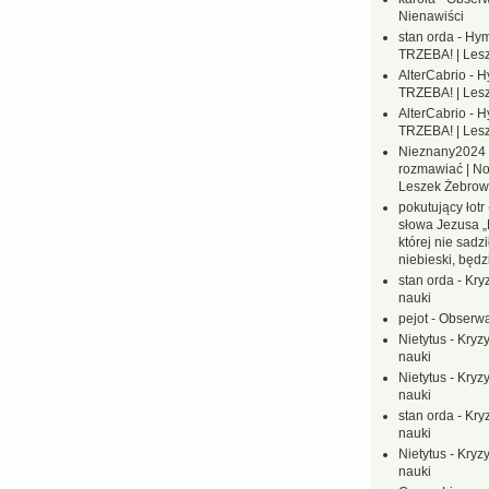
Nienawiści
stan orda
-
Hym
TRZEBA! | Les
AlterCabrio
-
H
TRZEBA! | Les
AlterCabrio
-
H
TRZEBA! | Les
Nieznany2024
rozmawiać | No
Leszek Żebrow
pokutujący łotr
słowa Jezusa „
której nie sadzi
niebieski, będ
stan orda
-
Kryz
nauki
pejot
-
Obserwa
Nietytus
-
Kryzy
nauki
Nietytus
-
Kryzy
nauki
stan orda
-
Kryz
nauki
Nietytus
-
Kryzy
nauki