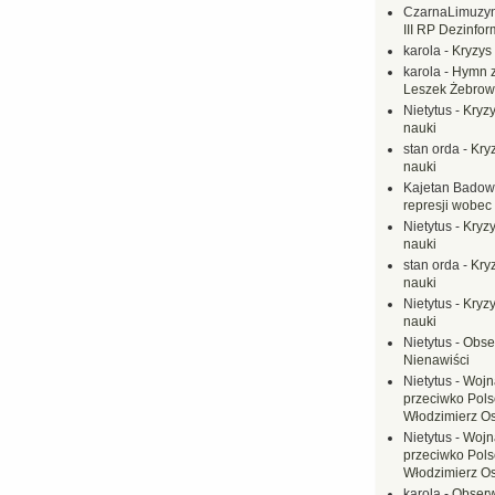
CzarnaLimuzy
III RP Dezinfor
karola
-
Kryzys 
karola
-
Hymn z
Leszek Żebrow
Nietytus
-
Kryzy
nauki
stan orda
-
Kryz
nauki
Kajetan Badow
represji wobec
Nietytus
-
Kryzy
nauki
stan orda
-
Kryz
nauki
Nietytus
-
Kryzy
nauki
Nietytus
-
Obse
Nienawiści
Nietytus
-
Wojn
przeciwko Polsc
Włodzimierz O
Nietytus
-
Wojn
przeciwko Polsc
Włodzimierz O
karola
-
Obserw