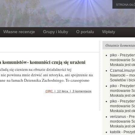
STRONA GŁ
Własne recenzje
Grupy i kluby
O portalu
Wpłaty
Ostatnie komenta
piko
-
Prezyden
mordowanie Sow
 komunistów- komuniści czują się urażeni
Moskala jest o
ładą się cieniem na obrazie działalności tej
CzarnaLimuzy
ie powinna mnie dziwić ani retoryka, ani spojrzenie na
Nawrocki – mo
owane na łamach Dziennika Zachodniego. To czasopismo
Sowietów i bici
piko
-
Prezyden
mordowanie Sow
CIRC
|
12 lipca
|
3 komentarze
Moskala jest o
piko
-
Prezyden
mordowanie Sow
Moskala jest o
verizanus
-
Pre
mordowanie Sow
Moskala jest o
katolik
-
Prezyd