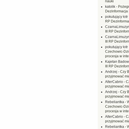
nauki
katolik
-
Pożegn
Dezinformacja 
pokutujący łotr
RP Dezinformac
CzarnaLimuzy
III RP Dezinfor
CzarnaLimuzy
III RP Dezinfor
pokutujący łotr
Czechowic-Dzie
procesja w inte
Kajetan Badow
III RP Dezinfor
Andrzej
-
Czy B
przyjmować mi
AlterCabrio
-
C
przyjmować mi
Andrzej
-
Czy B
przyjmować mi
Rebeliantka
-
W
Czechowic-Dzie
procesja w inte
AlterCabrio
-
C
przyjmować mi
Rebeliantka
-
W