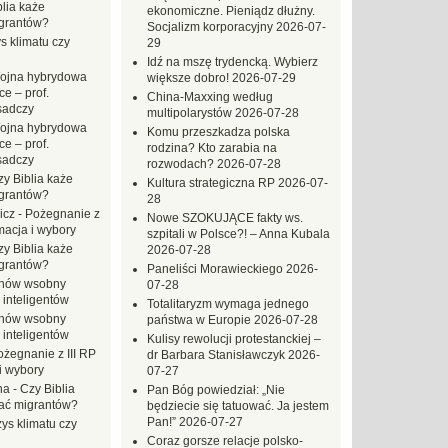
blia każe
ekonomiczne. Pieniądz dłużny.
grantów?
Socjalizm korporacyjny
2026-07-
s klimatu czy
29
Idź na mszę trydencką. Wybierz
ojna hybrydowa
większe dobro!
2026-07-29
e – prof.
China-Maxxing według
sadczy
multipolarystów
2026-07-28
ojna hybrydowa
Komu przeszkadza polska
e – prof.
rodzina? Kto zarabia na
sadczy
rozwodach?
2026-07-28
zy Biblia każe
Kultura strategiczna RP
2026-07-
grantów?
28
icz
-
Pożegnanie z
Nowe SZOKUJĄCE fakty ws.
macja i wybory
szpitali w Polsce?! – Anna Kubala
zy Biblia każe
2026-07-28
grantów?
Paneliści Morawieckiego
2026-
hów wsobny
07-28
 inteligentów
Totalitaryzm wymaga jednego
hów wsobny
państwa w Europie
2026-07-28
 inteligentów
Kulisy rewolucji protestanckiej –
ożegnanie z III RP
dr Barbara Stanisławczyk
2026-
i wybory
07-27
na
-
Czy Biblia
Pan Bóg powiedział: „Nie
ać migrantów?
będziecie się tatuować. Ja jestem
Pan!”
2026-07-27
ys klimatu czy
Coraz gorsze relacje polsko-