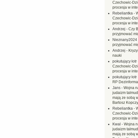
Czechowic-Dzie
procesja w inte
Rebeliantka
-
W
Czechowic-Dzie
procesja w inte
Andrzej
-
Czy B
przyjmować mi
Nieznany2024
przyjmować mi
Andrzej
-
Kryzy
nauki
pokutujący łotr
Czechowic-Dzie
procesja w inte
pokutujący łotr
RP Dezinformac
Jans
-
Wojna na
judaizm talmud
mają ze sobą 
Bartosz Kopczy
Rebeliantka
-
W
Czechowic-Dzie
procesja w inte
Kwal
-
Wojna n
judaizm talmud
mają ze sobą 