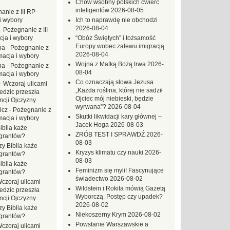
Chów wsobny polskich ćwierć
inteligentów
2026-08-05
anie z III RP
i wybory
Ich to naprawdę nie obchodzi
2026-08-04
-
Pożegnanie z III
ja i wybory
“Obóz Świętych” i tożsamość
Europy wobec zalewu imigracją
na
-
Pożegnanie z
2026-08-04
macja i wybory
Wojna z Matką Bożą trwa
2026-
na
-
Pożegnanie z
08-04
macja i wybory
Co oznaczają słowa Jezusa
-
Wczoraj ulicami
„Każda roślina, której nie sadził
dzic przeszła
Ojciec mój niebieski, będzie
ncji Ojczyzny
wyrwana”?
2026-08-04
icz
-
Pożegnanie z
Skutki likwidacji kary głównej –
macja i wybory
Jacek Hoga
2026-08-03
iblia każe
ZRÓB TEST I SPRAWDŹ
2026-
grantów?
08-03
zy Biblia każe
Kryzys klimatu czy nauki
2026-
grantów?
08-03
iblia każe
Feminizm się myli! Fascynujące
grantów?
świadectwo
2026-08-02
czoraj ulicami
Wildstein i Rokita mówią Gazetą
dzic przeszła
Wyborczą. Postęp czy upadek?
ncji Ojczyzny
2026-08-02
zy Biblia każe
Niekoszerny Krym
2026-08-02
grantów?
Powstanie Warszawskie a
czoraj ulicami