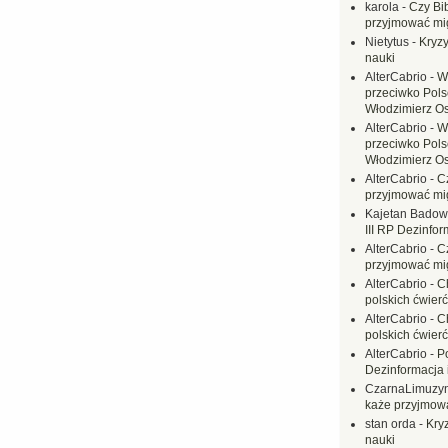
karola
-
Czy Bi
przyjmować mi
Nietytus
-
Kryzy
nauki
AlterCabrio
-
W
przeciwko Polsc
Włodzimierz O
AlterCabrio
-
W
przeciwko Polsc
Włodzimierz O
AlterCabrio
-
C
przyjmować mi
Kajetan Badow
III RP Dezinfor
AlterCabrio
-
C
przyjmować mi
AlterCabrio
-
C
polskich ćwierć
AlterCabrio
-
C
polskich ćwierć
AlterCabrio
-
P
Dezinformacja 
CzarnaLimuzy
każe przyjmow
stan orda
-
Kryz
nauki