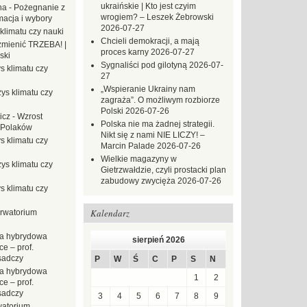
ukraińskie | Kto jest czyim
na
-
Pożegnanie z
wrogiem? – Leszek Żebrowski
macja i wybory
2026-07-27
klimatu czy nauki
Chcieli demokracji, a mają
mienić TRZEBA! |
proces karny
2026-07-27
ski
Sygnaliści pod gilotyną
2026-07-
s klimatu czy
27
„Wspieranie Ukrainy nam
ys klimatu czy
zagraża”. O możliwym rozbiorze
Polski
2026-07-26
icz
-
Wzrost
Polska nie ma żadnej strategii.
 Polaków
Nikt się z nami NIE LICZY! –
s klimatu czy
Marcin Palade
2026-07-26
Wielkie magazyny w
ys klimatu czy
Gietrzwałdzie, czyli prostacki plan
zabudowy zwycięża
2026-07-26
s klimatu czy
Kalendarz
rwatorium
a hybrydowa
sierpień 2026
e – prof.
sadczy
P
W
Ś
C
P
S
N
a hybrydowa
1
2
e – prof.
sadczy
3
4
5
6
7
8
9
atorium