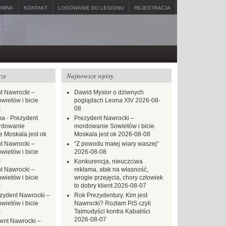
ÓWNA
KONTAKT
LOGOWANIE DO LEGIONU
REJESTRACJA
rze
Najnowsze wpisy
t Nawrocki –
Dawid Mysior o dziwnych
ietów i bicie
poglądach Leona XIV
2026-08-
k
08
na
-
Prezydent
Prezydent Nawrocki –
rdowanie
mordowanie Sowietów i bicie
e Moskala jest ok
Moskala jest ok
2026-08-08
t Nawrocki –
“Z powodu małej wiary waszej”
ietów i bicie
2026-08-08
k
Konkurencja, nieuczciwa
t Nawrocki –
reklama, atak na własność,
ietów i bicie
wrogie przejęcia, chory człowiek
k
to dobry klient
2026-08-07
zydent Nawrocki –
Rok Prezydentury. Kim jest
ietów i bicie
Nawrocki? Rozłam PiS czyli
k
Talmudyści kontra Kabaliści
2026-08-07
ent Nawrocki –