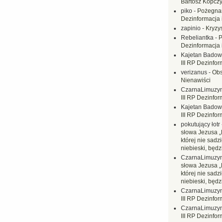
Bartosz Kopczy
piko
-
Pożegnan
Dezinformacja 
zapinio
-
Kryzys
Rebeliantka
-
P
Dezinformacja 
Kajetan Badow
III RP Dezinfor
verizanus
-
Obs
Nienawiści
CzarnaLimuzy
III RP Dezinfor
Kajetan Badow
III RP Dezinfor
pokutujący łotr
słowa Jezusa „
której nie sadzi
niebieski, będ
CzarnaLimuzy
słowa Jezusa „
której nie sadzi
niebieski, będ
CzarnaLimuzy
III RP Dezinfor
CzarnaLimuzy
III RP Dezinfor