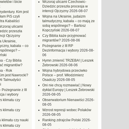
ietów i bicie
Wczoraj ulicami Czechowic-
k
Dziedzic przeszła procesja w
intencji Ojczyzny
2026-08-07
ydentury. Kim jest
am PiS czyli
Wojna na Ukrainie, judaizm
tra Kabaliści
talmudyczny, kabała – co mają ze
sobą wspólnego? – Bartosz
czoraj ulicami
Kopczyński
2026-08-07
dzic przeszła
ncji Ojczyzny
Czy Biblia każe przyjmować
migrantów?
2026-08-06
 Ukrainie,
yczny, kabała – co
Pożegnanie z III RP
wspólnego? –
Dezinformacja i wybory
2026-08-
ński
06
na
-
Czy Biblia
Hymn zmienić TRZEBA! | Leszek
ać migrantów?
Żebrowski
2026-08-06
na
-
Rok
Wojna hybrydowa przeciwko
Kim jest Nawrocki?
Polsce – prof. Włodzimierz
li Talmudyści
Osadczy
2026-08-05
i
Oni nie chcą rozmawiać | Nowy
-
Pożegnanie z III
dyktat Europy | Leszek Żebrowski
ja i wybory
2026-08-05
s klimatu czy
Obserwatorium Nienawiści
2026-
08-05
s klimatu czy
Wzrost represji wobec Polaków
2026-08-05
 klimatu czy nauki
Ranking zdrajców Polski
2026-
08-05
s klimatu czy