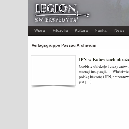
Wiara
Filozofia
Kultura
Nauka
News
Verlagsgruppe Passau Archiwum
IPN w Katowicach obraża
Osobiste obiekcje i urazy znów k
ważnej instytucji… Właściwie n
polską historię i IPN, prezent
jest […]