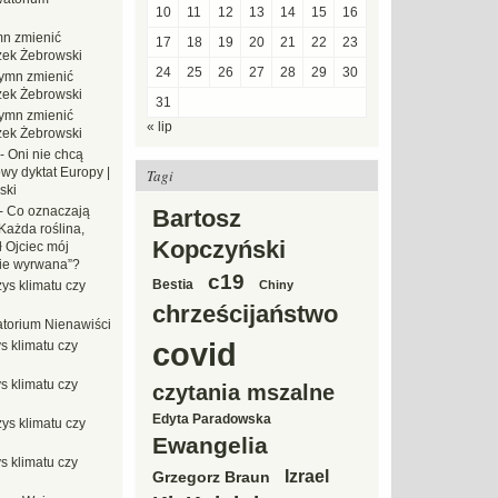
10
11
12
13
14
15
16
n zmienić
17
18
19
20
21
22
23
zek Żebrowski
24
25
26
27
28
29
30
ymn zmienić
zek Żebrowski
31
ymn zmienić
« lip
zek Żebrowski
-
Oni nie chcą
wy dyktat Europy |
Tagi
ski
-
Co oznaczają
Bartosz
Każda roślina,
Kopczyński
ł Ojciec mój
zie wyrwana”?
c19
Bestia
ys klimatu czy
Chiny
chrześcijaństwo
torium Nienawiści
covid
s klimatu czy
s klimatu czy
czytania mszalne
Edyta Paradowska
ys klimatu czy
Ewangelia
s klimatu czy
Izrael
Grzegorz Braun