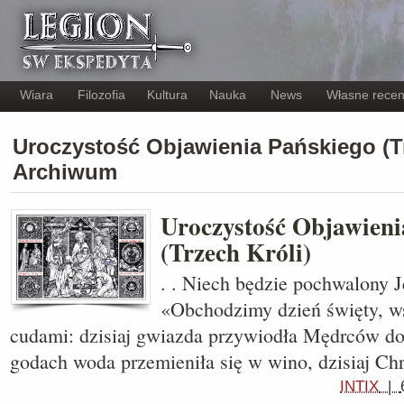
Wiara
Filozofia
Kultura
Nauka
News
Własne recen
Uroczystość Objawienia Pańskiego (Tr
Archiwum
Uroczystość Objawieni
(Trzech Króli)
. . Niech będzie pochwalony J
«Obchodzimy dzień święty, w
cudami: dzisiaj gwiazda przywiodła Mędrców do 
godach woda przemieniła się w wino, dzisiaj Chr
INTIX
|