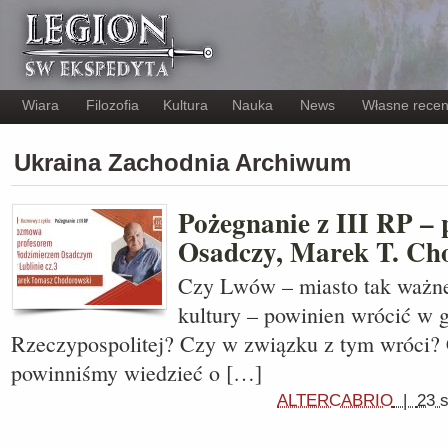
Wiara
Filozofia
Kultura
Nauka
News
Własne recen
Ukraina Zachodnia Archiwum
Pożegnanie z III RP – 
Osadczy, Marek T. Cho
Czy Lwów – miasto tak ważne d
kultury – powinien wrócić w 
Rzeczypospolitej? Czy w związku z tym wróci? 
powinniśmy wiedzieć o […]
ALTERCABRIO
|
23 