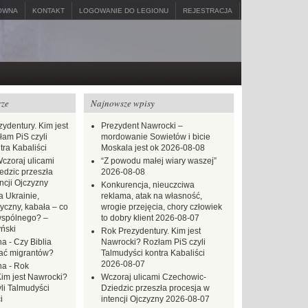
ÓWNA
KONTAKT
LOGOWANIE DO LEGIONU
REJESTRACJA
rze
Najnowsze wpisy
ydentury. Kim jest
Prezydent Nawrocki –
am PiS czyli
mordowanie Sowietów i bicie
tra Kabaliści
Moskala jest ok
2026-08-08
czoraj ulicami
“Z powodu małej wiary waszej”
dzic przeszła
2026-08-08
ncji Ojczyzny
Konkurencja, nieuczciwa
 Ukrainie,
reklama, atak na własność,
yczny, kabała – co
wrogie przejęcia, chory człowiek
wspólnego? –
to dobry klient
2026-08-07
ński
Rok Prezydentury. Kim jest
na
-
Czy Biblia
Nawrocki? Rozłam PiS czyli
ać migrantów?
Talmudyści kontra Kabaliści
2026-08-07
na
-
Rok
Kim jest Nawrocki?
Wczoraj ulicami Czechowic-
li Talmudyści
Dziedzic przeszła procesja w
i
intencji Ojczyzny
2026-08-07