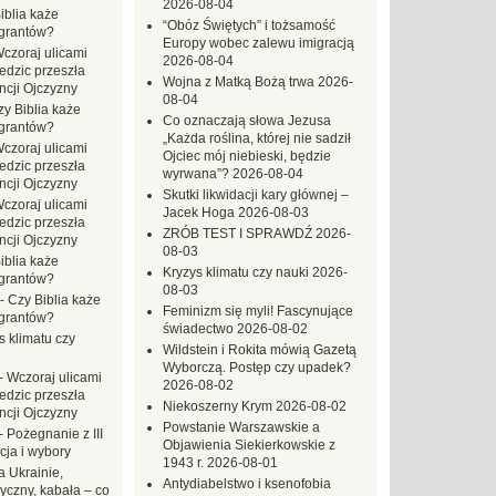
2026-08-04
iblia każe
“Obóz Świętych” i tożsamość
grantów?
Europy wobec zalewu imigracją
czoraj ulicami
2026-08-04
dzic przeszła
Wojna z Matką Bożą trwa
2026-
ncji Ojczyzny
08-04
zy Biblia każe
Co oznaczają słowa Jezusa
grantów?
„Każda roślina, której nie sadził
czoraj ulicami
Ojciec mój niebieski, będzie
dzic przeszła
wyrwana”?
2026-08-04
ncji Ojczyzny
Skutki likwidacji kary głównej –
czoraj ulicami
Jacek Hoga
2026-08-03
dzic przeszła
ZRÓB TEST I SPRAWDŹ
2026-
ncji Ojczyzny
08-03
iblia każe
Kryzys klimatu czy nauki
2026-
grantów?
08-03
-
Czy Biblia każe
Feminizm się myli! Fascynujące
grantów?
świadectwo
2026-08-02
s klimatu czy
Wildstein i Rokita mówią Gazetą
Wyborczą. Postęp czy upadek?
-
Wczoraj ulicami
2026-08-02
dzic przeszła
Niekoszerny Krym
2026-08-02
ncji Ojczyzny
Powstanie Warszawskie a
-
Pożegnanie z III
Objawienia Siekierkowskie z
ja i wybory
1943 r.
2026-08-01
 Ukrainie,
Antydiabelstwo i ksenofobia
yczny, kabała – co