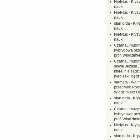
Nietytus
-
Kryzy
nauki
Nietytus
-
Kryzy
nauki
stan orda
-
Kryz
nauki
Nietytus
-
Kryzy
nauki
CzarnaLimuzy
hybrydowa prz
prof. Włodzimi
CzarnaLimuzy
słowa Jezusa „
której nie sadzi
niebieski, będ
sarmata
-
Wojn
przeciwko Polsc
Włodzimierz O
stan orda
-
Kryz
nauki
CzarnaLimuzy
hybrydowa prz
prof. Włodzimi
Nietytus
-
Kryzy
nauki
stan orda
-
Kryz