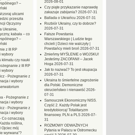
2026-08-01
wspólnego? –
Czy piąte przykazanie naprawdę
ński
zakazuje zabijania?
2026-07-31
czoraj ulicami
Ballada o Ukraińcu
2026-07-31
dzic przeszła
ncji Ojczyzny
Rozbiór Ukrainy, czy to dobrze?
2026-07-31
a Ukrainie,
yczny, kabała – co
Fałsze Powstania
wspólnego? –
Warszawskiego | Ludzie tego
ński
chcieli | Dzieci nie walczyły |
Powstańcy mieli broń
2026-07-31
ie z III RP
i wybory
Zmieńmy MYŚLENIE o WOJSKU!
Jesteśmy ZACOFANI! – Jacek
 klimatu czy nauki
Hoga
2026-07-31
ożegnanie z III RP
Jak to nazwać? To jest okupacja
i wybory
2026-07-31
icz
-
Pożegnanie z
Ukraina to śmiertelne zagrożenie
macja i wybory
dla Polski. Demoniczne
erwatorium
okrucieństwo i nienawiść
2026-
07-31
na
-
Pożegnanie z
Samouczek Ekonomiczny NISS.
macja i wybory
Część 2. Każdy Polak jest
icz
-
Pożegnanie z
kredytobiorcą! Totalitaryzm
macja i wybory
finansowy. PLN a PLS
2026-07-
-
Co oznaczają
31
Każda roślina,
ROZMOWY ODWAŻNYCH
ł Ojciec mój
Pytania w Pałacu w Ostromecku
zie wyrwana”?