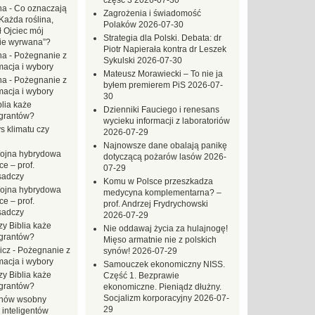
część 3
2026-07-30
na
-
Co oznaczają
Zagrożenia i świadomość
Każda roślina,
Polaków
2026-07-30
ł Ojciec mój
Strategia dla Polski. Debata: dr
zie wyrwana”?
Piotr Napierała kontra dr Leszek
na
-
Pożegnanie z
Sykulski
2026-07-30
macja i wybory
Mateusz Morawiecki – To nie ja
na
-
Pożegnanie z
byłem premierem PiS
2026-07-
macja i wybory
30
blia każe
Dzienniki Fauciego i renesans
grantów?
wycieku informacji z laboratoriów
s klimatu czy
2026-07-29
Najnowsze dane obalają panikę
ojna hybrydowa
dotyczącą pożarów lasów
2026-
e – prof.
07-29
sadczy
Komu w Polsce przeszkadza
ojna hybrydowa
medycyna komplementarna? –
e – prof.
prof. Andrzej Frydrychowski
sadczy
2026-07-29
zy Biblia każe
Nie oddawaj życia za hulajnogę!
grantów?
Mięso armatnie nie z polskich
icz
-
Pożegnanie z
synów!
2026-07-29
macja i wybory
Samouczek ekonomiczny NISS.
zy Biblia każe
Część 1. Bezprawie
grantów?
ekonomiczne. Pieniądz dłużny.
Socjalizm korporacyjny
2026-07-
hów wsobny
29
 inteligentów