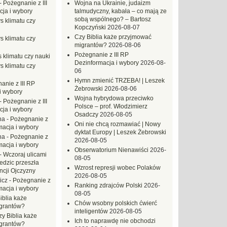
-
Pożegnanie z III
Wojna na Ukrainie, judaizm
ja i wybory
talmudyczny, kabała – co mają ze
sobą wspólnego? – Bartosz
s klimatu czy
Kopczyński
2026-08-07
Czy Biblia każe przyjmować
s klimatu czy
migrantów?
2026-08-06
Pożegnanie z III RP
 klimatu czy nauki
Dezinformacja i wybory
2026-08-
s klimatu czy
06
Hymn zmienić TRZEBA! | Leszek
anie z III RP
Żebrowski
2026-08-06
i wybory
Wojna hybrydowa przeciwko
-
Pożegnanie z III
Polsce – prof. Włodzimierz
ja i wybory
Osadczy
2026-08-05
na
-
Pożegnanie z
Oni nie chcą rozmawiać | Nowy
macja i wybory
dyktat Europy | Leszek Żebrowski
na
-
Pożegnanie z
2026-08-05
macja i wybory
Obserwatorium Nienawiści
2026-
-
Wczoraj ulicami
08-05
dzic przeszła
Wzrost represji wobec Polaków
ncji Ojczyzny
2026-08-05
icz
-
Pożegnanie z
Ranking zdrajców Polski
2026-
macja i wybory
08-05
iblia każe
Chów wsobny polskich ćwierć
grantów?
inteligentów
2026-08-05
zy Biblia każe
Ich to naprawdę nie obchodzi
grantów?