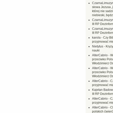
CzarnaLimuzy
słowa Jezusa „
której nie sadzi
niebieski, będ
CzarnaLimuzy
III RP Dezinfor
CzarnaLimuzy
III RP Dezinfor
karola
-
Czy Bi
przyjmować mi
Nietytus
-
Kryzy
nauki
AlterCabrio
-
W
przeciwko Polsc
Włodzimierz O
AlterCabrio
-
W
przeciwko Polsc
Włodzimierz O
AlterCabrio
-
C
przyjmować mi
Kajetan Badow
III RP Dezinfor
AlterCabrio
-
C
przyjmować mi
AlterCabrio
-
C
polskich ćwierć