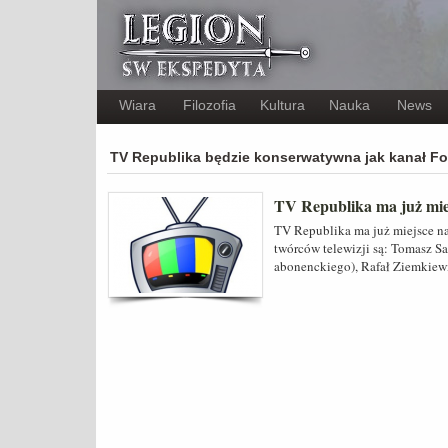
Wiara
Filozofia
Kultura
Nauka
News
TV Republika będzie konserwatywna jak kanał F
TV Republika ma już miejs
TV Republika ma już miejsce na 
twórców telewizji są: Tomasz Sa
abonenckiego), Rafał Ziemkiewi