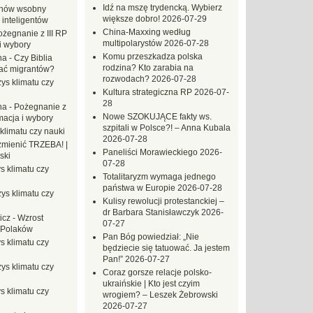
Idź na mszę trydencką. Wybierz
hów wsobny
większe dobro!
2026-07-29
 inteligentów
China-Maxxing według
ożegnanie z III RP
multipolarystów
2026-07-28
i wybory
Komu przeszkadza polska
na
-
Czy Biblia
rodzina? Kto zarabia na
ać migrantów?
rozwodach?
2026-07-28
ys klimatu czy
Kultura strategiczna RP
2026-07-
28
na
-
Pożegnanie z
Nowe SZOKUJĄCE fakty ws.
macja i wybory
szpitali w Polsce?! – Anna Kubala
klimatu czy nauki
2026-07-28
mienić TRZEBA! |
Paneliści Morawieckiego
2026-
ski
07-28
s klimatu czy
Totalitaryzm wymaga jednego
państwa w Europie
2026-07-28
ys klimatu czy
Kulisy rewolucji protestanckiej –
dr Barbara Stanisławczyk
2026-
icz
-
Wzrost
07-27
 Polaków
Pan Bóg powiedział: „Nie
s klimatu czy
będziecie się tatuować. Ja jestem
Pan!”
2026-07-27
ys klimatu czy
Coraz gorsze relacje polsko-
ukraińskie | Kto jest czyim
s klimatu czy
wrogiem? – Leszek Żebrowski
2026-07-27