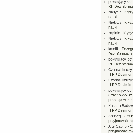
pokutujący łotr
RP Dezinformac
Nietytus
-
Kryzy
nauki
Nietytus
-
Kryzy
nauki
zapinio
-
Kryzys
Nietytus
-
Kryzy
nauki
katolik
-
Pożegn
Dezinformacja 
pokutujący łotr
RP Dezinformac
CzarnaLimuzy
III RP Dezinfor
CzarnaLimuzy
III RP Dezinfor
pokutujący łotr
Czechowic-Dzie
procesja w inte
Kajetan Badow
III RP Dezinfor
Andrzej
-
Czy B
przyjmować mi
AlterCabrio
-
C
przyjmować mi