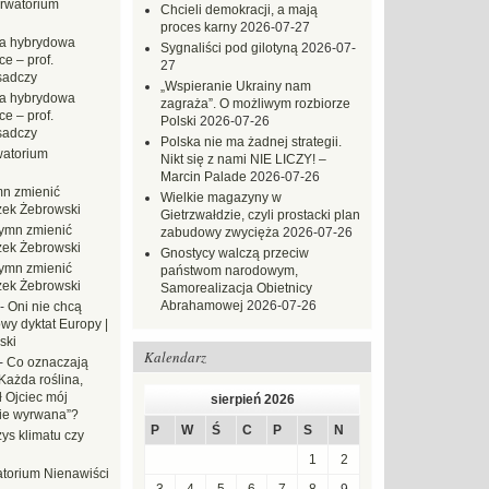
rwatorium
Chcieli demokracji, a mają
proces karny
2026-07-27
a hybrydowa
Sygnaliści pod gilotyną
2026-07-
e – prof.
27
sadczy
„Wspieranie Ukrainy nam
a hybrydowa
zagraża”. O możliwym rozbiorze
e – prof.
Polski
2026-07-26
sadczy
Polska nie ma żadnej strategii.
atorium
Nikt się z nami NIE LICZY! –
Marcin Palade
2026-07-26
n zmienić
Wielkie magazyny w
zek Żebrowski
Gietrzwałdzie, czyli prostacki plan
ymn zmienić
zabudowy zwycięża
2026-07-26
zek Żebrowski
Gnostycy walczą przeciw
ymn zmienić
państwom narodowym,
zek Żebrowski
Samorealizacja Obietnicy
Abrahamowej
2026-07-26
-
Oni nie chcą
wy dyktat Europy |
ski
Kalendarz
-
Co oznaczają
Każda roślina,
ł Ojciec mój
sierpień 2026
zie wyrwana”?
P
W
Ś
C
P
S
N
ys klimatu czy
1
2
torium Nienawiści