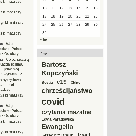
3
4
5
6
7
8
9
s klimatu czy
10
11
12
13
14
15
16
s klimatu czy
17
18
19
20
21
22
23
ys klimatu czy
24
25
26
27
28
29
30
31
s klimatu czy
« lip
na
-
Wojna
eciwko Polsce –
Tagi
erz Osadczy
na
-
Co oznaczają
Bartosz
Każda roślina,
ł Ojciec mój
Kopczyński
zie wyrwana”?
a hybrydowa
c19
Bestia
Chiny
e – prof.
chrześcijaństwo
sadczy
ys klimatu czy
covid
na
-
Wojna
eciwko Polsce –
czytania mszalne
erz Osadczy
Edyta Paradowska
s klimatu czy
Ewangelia
ys klimatu czy
Izrael
Grzegorz Braun