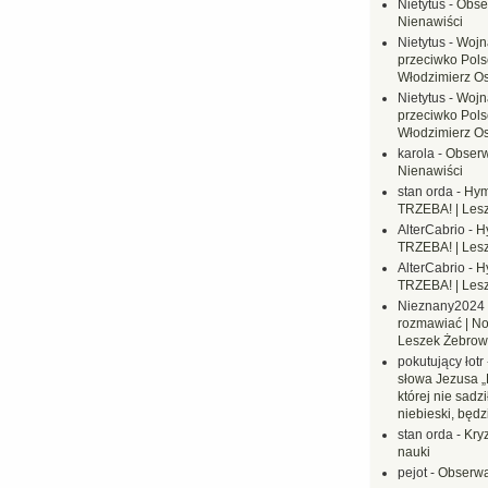
Nietytus
-
Obse
Nienawiści
Nietytus
-
Wojn
przeciwko Polsc
Włodzimierz O
Nietytus
-
Wojn
przeciwko Polsc
Włodzimierz O
karola
-
Obserw
Nienawiści
stan orda
-
Hym
TRZEBA! | Les
AlterCabrio
-
H
TRZEBA! | Les
AlterCabrio
-
H
TRZEBA! | Les
Nieznany2024
rozmawiać | No
Leszek Żebrow
pokutujący łotr
słowa Jezusa „
której nie sadzi
niebieski, będ
stan orda
-
Kryz
nauki
pejot
-
Obserwa