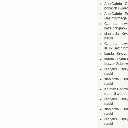
AlterCabrio
-
C
polskich ćwierć
AlterCabrio
-
P
Dezinformacja 
CzarnaLimuzy
każe przyjmow
stan orda
-
Kryz
nauki
CzarnaLimuzy
III RP Dezinfor
karola
-
Kryzys 
karola
-
Hymn z
Leszek Żebrow
Nietytus
-
Kryzy
nauki
stan orda
-
Kryz
nauki
Kajetan Badow
represji wobec
Nietytus
-
Kryzy
nauki
stan orda
-
Kryz
nauki
Nietytus
-
Kryzy
nauki