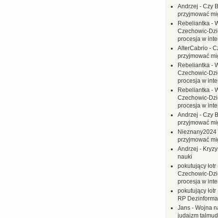
Andrzej
-
Czy B
przyjmować mi
Rebeliantka
-
W
Czechowic-Dzie
procesja w inte
AlterCabrio
-
C
przyjmować mi
Rebeliantka
-
W
Czechowic-Dzie
procesja w inte
Rebeliantka
-
W
Czechowic-Dzie
procesja w inte
Andrzej
-
Czy B
przyjmować mi
Nieznany2024
przyjmować mi
Andrzej
-
Kryzy
nauki
pokutujący łotr
Czechowic-Dzie
procesja w inte
pokutujący łotr
RP Dezinformac
Jans
-
Wojna na
judaizm talmud