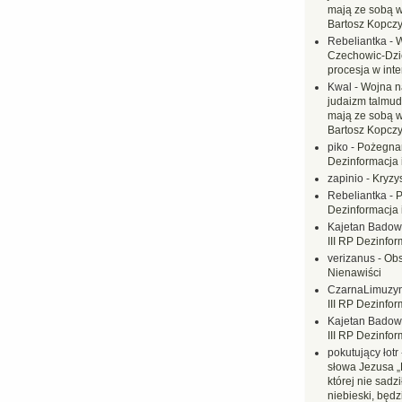
mają ze sobą 
Bartosz Kopczy
Rebeliantka
-
W
Czechowic-Dzie
procesja w inte
Kwal
-
Wojna n
judaizm talmud
mają ze sobą 
Bartosz Kopczy
piko
-
Pożegnan
Dezinformacja 
zapinio
-
Kryzys
Rebeliantka
-
P
Dezinformacja 
Kajetan Badow
III RP Dezinfor
verizanus
-
Obs
Nienawiści
CzarnaLimuzy
III RP Dezinfor
Kajetan Badow
III RP Dezinfor
pokutujący łotr
słowa Jezusa „
której nie sadzi
niebieski, będ