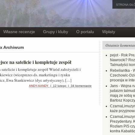
STRONA GŁ
Własne recenzje
Grupy i kluby
O portalu
Wpłaty
Ostatnie komenta
ox Archiwum
pejot
-
Rok Prez
Nawrocki? Rozł
ce na satelicie i kompletuje zespół
Talmudyści kon
satelicie i kompletuje zespół Wśród założycieli i
Rebeliantka
-
W
kiewicz (wiceprezes ds. marketingu i rynku
Czechowic-Dzie
cz, Ewa Stankiewicz (dyr. artystyczny), […]
procesja w inte
Jans
-
Wojna na
ANDY-AANDY
|
12 lutego
|
34 komentarze
judaizm talmud
mają ze sobą 
Bartosz Kopczy
CzarnaLimuzy
każe przyjmow
CzarnaLimuzy
Prezydentury. 
Rozłam PiS czy
kontra Kabaliśc