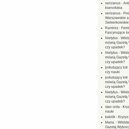
verizanus
-
Ant
ksenofobia
verizanus
-
Pow
Warszawskie a
Siekierkowskie 
Ramirez
-
Femi
Fascynujące ś
Nietytus
-
Wilds
mówią Gazetą 
czy upadek?
Nietytus
-
Wilds
mówią Gazetą 
czy upadek?
pokutujący łotr
czy nauki
pokutujący łotr
mówią Gazetą 
czy upadek?
Nietytus
-
Wilds
mówią Gazetą 
czy upadek?
stan orda
-
Kryz
nauki
katolik
-
Kryzys
Maria.
-
Wildste
Gazetą Wyborc