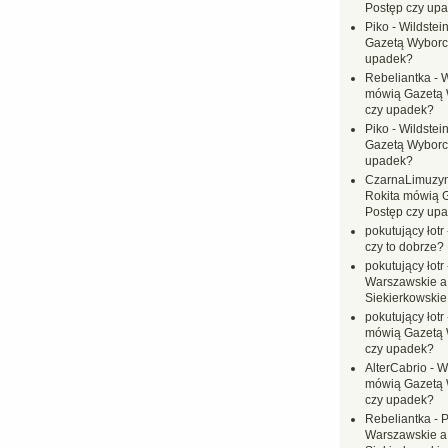
Postęp czy up
Piko
-
Wildstei
Gazetą Wyborc
upadek?
Rebeliantka
-
W
mówią Gazetą 
czy upadek?
Piko
-
Wildstei
Gazetą Wyborc
upadek?
CzarnaLimuzy
Rokita mówią 
Postęp czy up
pokutujący łotr
czy to dobrze?
pokutujący łotr
Warszawskie a
Siekierkowskie 
pokutujący łotr
mówią Gazetą 
czy upadek?
AlterCabrio
-
Wi
mówią Gazetą 
czy upadek?
Rebeliantka
-
P
Warszawskie a