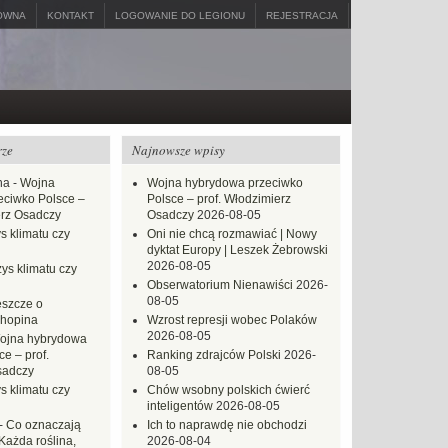
ÓWNA
KONTAKT
LOGOWANIE DO LEGIONU
REJESTRACJA
rze
Najnowsze wpisy
na
-
Wojna
Wojna hybrydowa przeciwko
eciwko Polsce –
Polsce – prof. Włodzimierz
erz Osadczy
Osadczy
2026-08-05
s klimatu czy
Oni nie chcą rozmawiać | Nowy
dyktat Europy | Leszek Żebrowski
2026-08-05
ys klimatu czy
Obserwatorium Nienawiści
2026-
08-05
eszcze o
hopina
Wzrost represji wobec Polaków
2026-08-05
ojna hybrydowa
e – prof.
Ranking zdrajców Polski
2026-
sadczy
08-05
s klimatu czy
Chów wsobny polskich ćwierć
inteligentów
2026-08-05
-
Co oznaczają
Ich to naprawdę nie obchodzi
Każda roślina,
2026-08-04