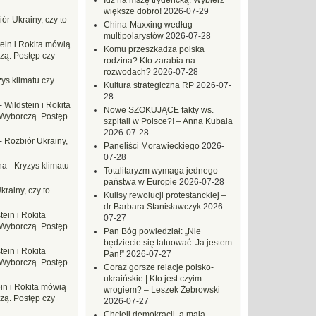
Idź na mszę trydencką. Wybierz
większe dobro!
2026-07-29
ór Ukrainy, czy to
China-Maxxing według
multipolarystów
2026-07-28
tein i Rokita mówią
Komu przeszkadza polska
zą. Postęp czy
rodzina? Kto zarabia na
rozwodach?
2026-07-28
ys klimatu czy
Kultura strategiczna RP
2026-07-
28
-
Wildstein i Rokita
Nowe SZOKUJĄCE fakty ws.
Wyborczą. Postęp
szpitali w Polsce?! – Anna Kubala
2026-07-28
-
Rozbiór Ukrainy,
Paneliści Morawieckiego
2026-
07-28
na
-
Kryzys klimatu
Totalitaryzm wymaga jednego
państwa w Europie
2026-07-28
krainy, czy to
Kulisy rewolucji protestanckiej –
dr Barbara Stanisławczyk
2026-
tein i Rokita
07-27
Wyborczą. Postęp
Pan Bóg powiedział: „Nie
będziecie się tatuować. Ja jestem
tein i Rokita
Pan!”
2026-07-27
Wyborczą. Postęp
Coraz gorsze relacje polsko-
ukraińskie | Kto jest czyim
in i Rokita mówią
wrogiem? – Leszek Żebrowski
zą. Postęp czy
2026-07-27
Chcieli demokracji, a mają