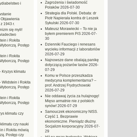
Zagrożenia i świadomość
ydiabelstwo i
Polaków
2026-07-30
Strategia dla Polski. Debata: dr
stanie
Piotr Napierała kontra dr Leszek
 Objawienia
Sykulski
2026-07-30
z 1943 r.
Mateusz Morawiecki – To nie ja
nizm się myli!
byłem premierem PiS
2026-07-
wiadectwo
30
tein i Rokita
Dzienniki Fauciego i renesans
Wyborczą. Postęp
wycieku informacji z laboratoriów
2026-07-29
tein i Rokita
Najnowsze dane obalają panikę
Wyborczą. Postęp
dotyczącą pożarów lasów
2026-
07-29
-
Kryzys klimatu
Komu w Polsce przeszkadza
medycyna komplementarna? –
-
Wildstein i Rokita
prof. Andrzej Frydrychowski
Wyborczą. Postęp
2026-07-29
Nie oddawaj życia za hulajnogę!
tein i Rokita
Mięso armatnie nie z polskich
Wyborczą. Postęp
synów!
2026-07-29
Samouczek ekonomiczny NISS.
ys klimatu czy
Część 1. Bezprawie
ekonomiczne. Pieniądz dłużny.
 klimatu czy nauki
Socjalizm korporacyjny
2026-07-
in i Rokita mówią
29
zą. Postęp czy