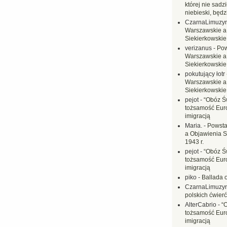
której nie sadzi
niebieski, będ
CzarnaLimuzy
Warszawskie a
Siekierkowskie 
verizanus
-
Pow
Warszawskie a
Siekierkowskie 
pokutujący łotr
Warszawskie a
Siekierkowskie 
pejot
-
“Obóz Św
tożsamość Eur
imigracją
Maria.
-
Powsta
a Objawienia S
1943 r.
pejot
-
“Obóz Św
tożsamość Eur
imigracją
piko
-
Ballada 
CzarnaLimuzy
polskich ćwierć
AlterCabrio
-
“
tożsamość Eur
imigracją