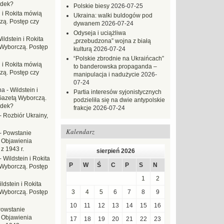
adek?
Polskie biesy
2026-07-25
n i Rokita mówią
Ukraina: walki buldogów pod
zą. Postęp czy
dywanem
2026-07-24
Odyseja i uciążliwa
ildstein i Rokita
„przebudzona” wojna z białą
Wyborczą. Postęp
kulturą
2026-07-24
“Polskie zbrodnie na Ukraińcach”
n i Rokita mówią
to banderowska propaganda –
zą. Postęp czy
manipulacja i nadużycie
2026-
07-24
na
-
Wildstein i
Partia interesów syjonistycznych
Gazetą Wyborczą.
podzieliła się na dwie antypolskie
adek?
frakcje
2026-07-24
-
Rozbiór Ukrainy,
Kalendarz
-
Powstanie
 Objawienia
z 1943 r.
sierpień 2026
-
Wildstein i Rokita
P
W
Ś
C
P
S
N
Wyborczą. Postęp
1
2
ldstein i Rokita
Wyborczą. Postęp
3
4
5
6
7
8
9
10
11
12
13
14
15
16
owstanie
 Objawienia
17
18
19
20
21
22
23