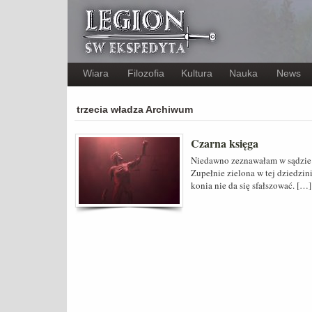
Wiara
Filozofia
Kultura
Nauka
News
trzecia władza Archiwum
Czarna księga
Niedawno zeznawałam w sądzie 
Zupełnie zielona w tej dziedzin
konia nie da się sfałszować. […]