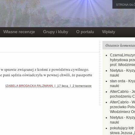
STRONA GŁ
Własne recenzje
Grupy i kluby
O portalu
Wpłaty
Ostatnie komenta
CzarnaLimuzy
hybrydowa prz
prof. Włodzimi
w sprawie związanej z końmi z powództwa cywilnego.
Nietytus
-
Kryzy
ie pani sędzia oświadczyła w pewnej chwili, że paszportu
nauki
stan orda
-
Kryz
nauki
IZABELA BRODACKA FALZMANN
|
17 lipca
|
2 komentarze
AlterCabrio
-
J
pochodzeniu C
AlterCabrio
-
W
przeciwko Polsc
Włodzimierz O
Nietytus
-
Kryzy
nauki
pokutujący łotr
słowa Jezusa „