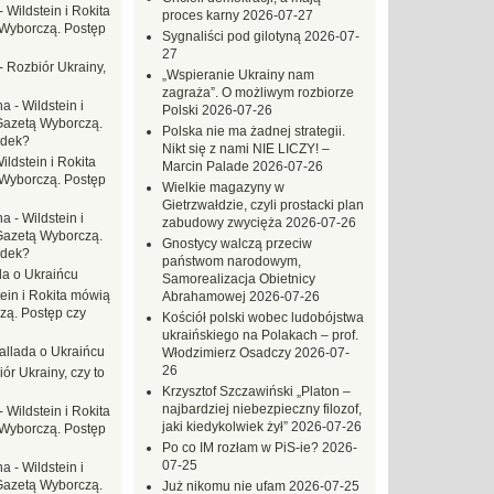
-
Wildstein i Rokita
proces karny
2026-07-27
Wyborczą. Postęp
Sygnaliści pod gilotyną
2026-07-
27
-
Rozbiór Ukrainy,
„Wspieranie Ukrainy nam
zagraża”. O możliwym rozbiorze
na
-
Wildstein i
Polski
2026-07-26
Gazetą Wyborczą.
Polska nie ma żadnej strategii.
adek?
Nikt się z nami NIE LICZY! –
ildstein i Rokita
Marcin Palade
2026-07-26
Wyborczą. Postęp
Wielkie magazyny w
Gietrzwałdzie, czyli prostacki plan
na
-
Wildstein i
zabudowy zwycięża
2026-07-26
Gazetą Wyborczą.
Gnostycy walczą przeciw
adek?
państwom narodowym,
da o Ukraińcu
Samorealizacja Obietnicy
tein i Rokita mówią
Abrahamowej
2026-07-26
zą. Postęp czy
Kościół polski wobec ludobójstwa
ukraińskiego na Polakach – prof.
allada o Ukraińcu
Włodzimierz Osadczy
2026-07-
26
ór Ukrainy, czy to
Krzysztof Szczawiński „Platon –
najbardziej niebezpieczny filozof,
-
Wildstein i Rokita
jaki kiedykolwiek żył”
2026-07-26
Wyborczą. Postęp
Po co IM rozłam w PiS-ie?
2026-
07-25
na
-
Wildstein i
Gazetą Wyborczą.
Już nikomu nie ufam
2026-07-25