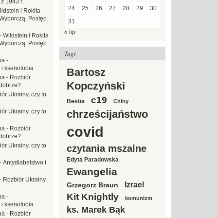
z 1943 r.
24
25
26
27
28
29
30
ldstein i Rokita
Wyborczą. Postęp
31
« lip
-
Wildstein i Rokita
Wyborczą. Postęp
Tagi
na
-
 i ksenofobia
Bartosz
na
-
Rozbiór
Kopczyński
 dobrze?
ór Ukrainy, czy to
c19
Bestia
Chiny
ór Ukrainy, czy to
chrześcijaństwo
covid
na
-
Rozbiór
 dobrze?
ór Ukrainy, czy to
czytania mszalne
Edyta Paradowska
-
Antydiabelstwo i
Ewangelia
-
Rozbiór Ukrainy,
Izrael
Grzegorz Braun
Kit Knightly
na
-
komunizm
 i ksenofobia
ks. Marek Bąk
na
-
Rozbiór