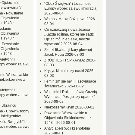
ł Ojciec mój
“Obóz Świętych” i tożsamość
zie wyrwana”?
Europy wobec zalewu imigracją
na
-
Powstanie
2026-08-04
 Objawienia
Wojna z Matką Bożą trwa
2026-
z 1943 r.
08-04
stanie
Co oznaczają słowa Jezusa
 Objawienia
„Każda roślina, której nie sadził
z 1943 r.
Ojciec mój niebieski, będzie
-
Powstanie
wyrwana”?
2026-08-04
 Objawienia
Skutki likwidacji kary głównej –
z 1943 r.
Jacek Hoga
2026-08-03
iętych” i
ZRÓB TEST I SPRAWDŹ
2026-
opy wobec zalewu
08-03
Kryzys klimatu czy nauki
2026-
nie Warszawskie
08-03
iekierkowskie z
Feminizm się myli! Fascynujące
świadectwo
2026-08-02
iętych” i
Wildstein i Rokita mówią Gazetą
opy wobec zalewu
Wyborczą. Postęp czy upadek?
2026-08-02
o Ukraińcu
Niekoszerny Krym
2026-08-02
na
-
Chów wsobny
Powstanie Warszawskie a
 inteligentów
Objawienia Siekierkowskie z
Obóz Świętych” i
1943 r.
2026-08-01
opy wobec zalewu
Antydiabelstwo i ksenofobia
2026-08-01