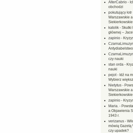
AlterCabrio
-
I
obchodzi
pokutujący łotr
Warszawskie a
Siekierkowskie 
katolik
-
Skutki 
głównej – Jac
zapinio
-
Kryzys
CzarnaLimuzy
Antydiabelstwo
CzarnaLimuzy
czy nauki
stan orda
-
Kryz
nauki
pejot
-
Idź na m
Wybierz większ
Nietytus
-
Pows
Warszawskie a
Siekierkowskie 
zapinio
-
Kryzys
Maria.
-
Powsta
a Objawienia S
1943 r.
verizanus
-
Wil
mówią Gazetą 
czy upadek?