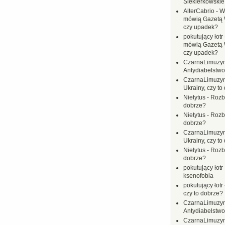
Siekierkowskie 
AlterCabrio
-
Wi
mówią Gazetą 
czy upadek?
pokutujący łotr
mówią Gazetą 
czy upadek?
CzarnaLimuzy
Antydiabelstwo
CzarnaLimuzy
Ukrainy, czy to
Nietytus
-
Rozbi
dobrze?
Nietytus
-
Rozbi
dobrze?
CzarnaLimuzy
Ukrainy, czy to
Nietytus
-
Rozbi
dobrze?
pokutujący łotr
ksenofobia
pokutujący łotr
czy to dobrze?
CzarnaLimuzy
Antydiabelstwo
CzarnaLimuzy