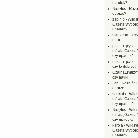
upadek?
Nietytus
-
Rozbi
dobrze?
zapinio
-
Wilds
Gazetą Wyborc
upadek?
stan orda
-
Kryz
nauki
pokutujący łotr
mówią Gazetą 
czy upadek?
pokutujący łotr
czy to dobrze?
CzarnaLimuzy
czy nauki
Jan
-
Rozbiór U
dobrze?
sarmata
-
Wilds
mówią Gazetą 
czy upadek?
Nietytus
-
Wilds
mówią Gazetą 
czy upadek?
karola
-
Wildste
Gazetą Wyborc
upadek?