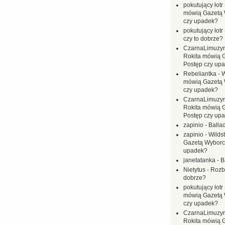
pokutujący łotr
mówią Gazetą 
czy upadek?
pokutujący łotr
czy to dobrze?
CzarnaLimuzy
Rokita mówią 
Postęp czy up
Rebeliantka
-
W
mówią Gazetą 
czy upadek?
CzarnaLimuzy
Rokita mówią 
Postęp czy up
zapinio
-
Balla
zapinio
-
Wilds
Gazetą Wyborc
upadek?
janetatanka
-
B
Nietytus
-
Rozbi
dobrze?
pokutujący łotr
mówią Gazetą 
czy upadek?
CzarnaLimuzy
Rokita mówią 