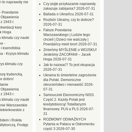
ch to naprawdę nie
Czy piąte przykazanie naprawdę
zakazuje zabijania?
2026-07-31
-
Powstanie
Ballada o Ukraińcu
2026-07-31
 Objawienia
Rozbiór Ukrainy, czy to dobrze?
z 1943 r.
2026-07-31
likwidacji kary
Fałsze Powstania
ek Hoga
Warszawskiego | Ludzie tego
 klimatu czy nauki
chcieli | Dzieci nie walczyły |
na
-
Powstańcy mieli broń
2026-07-31
 i ksenofobia
Zmieńmy MYŚLENIE o WOJSKU!
na
-
Kryzys klimatu
Jesteśmy ZACOFANI! – Jacek
Hoga
2026-07-31
ys klimatu czy
Jak to nazwać? To jest okupacja
2026-07-31
szę trydencką.
Ukraina to śmiertelne zagrożenie
e dobro!
dla Polski. Demoniczne
tanie
okrucieństwo i nienawiść
2026-
 Objawienia
07-31
z 1943 r.
Samouczek Ekonomiczny NISS.
 klimatu czy nauki
Część 2. Każdy Polak jest
kredytobiorcą! Totalitaryzm
nie Warszawskie
finansowy. PLN a PLS
2026-07-
iekierkowskie z
31
ROZMOWY ODWAŻNYCH
dstein i Rokita
Pytania w Pałacu w Ostromecku
Wyborczą. Postęp
część 3
2026-07-30