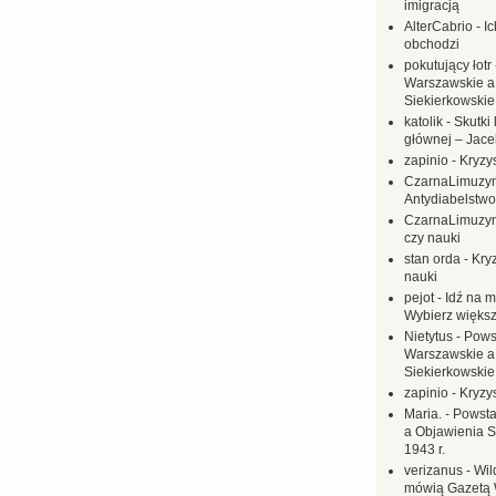
imigracją
AlterCabrio
-
I
obchodzi
pokutujący łotr
Warszawskie a
Siekierkowskie 
katolik
-
Skutki 
głównej – Jac
zapinio
-
Kryzys
CzarnaLimuzy
Antydiabelstwo
CzarnaLimuzy
czy nauki
stan orda
-
Kryz
nauki
pejot
-
Idź na m
Wybierz większ
Nietytus
-
Pows
Warszawskie a
Siekierkowskie 
zapinio
-
Kryzys
Maria.
-
Powsta
a Objawienia S
1943 r.
verizanus
-
Wil
mówią Gazetą 