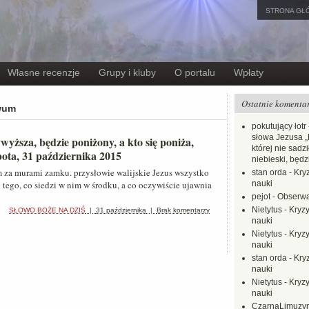
STRONA GŁ
Własne recenzje
Grupy i kluby
O portalu
Wpłaty
Ostatnie komenta
iwum
pokutujący łotr
słowa Jezusa „
yższa, będzie poniżony, a kto się poniża,
której nie sadzi
ota, 31 października 2015
niebieski, będ
za murami zamku. przysłowie walijskie Jezus wszystko
stan orda
-
Kryz
 tego, co siedzi w nim w środku, a co oczywiście ujawnia
nauki
pejot
-
Obserwa
Nietytus
-
Kryzy
SŁOWO BOŻE NA DZIŚ
|
31 października
|
Brak komentarzy
nauki
Nietytus
-
Kryzy
nauki
stan orda
-
Kryz
nauki
Nietytus
-
Kryzy
nauki
CzarnaLimuzy