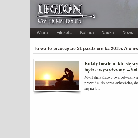
Wiara
Filozofia
Kultura
Nauka
News
To warto przeczytać 31 października 2015r. Arch
Każdy bowiem, kto się wyw
będzie wywyższony. – Sob
Myśl dnia Łatwo być odważnym 
prowadzi do serca człowieka, do
się na […]