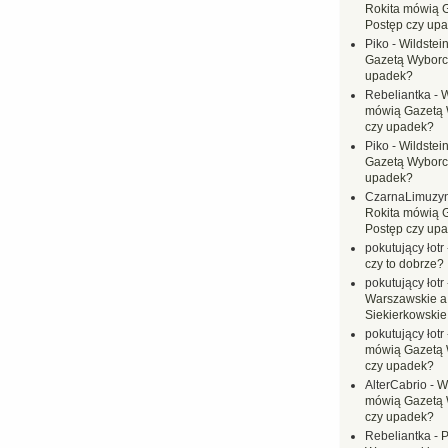
Rokita mówią 
Postęp czy up
Piko
-
Wildstei
Gazetą Wyborc
upadek?
Rebeliantka
-
W
mówią Gazetą 
czy upadek?
Piko
-
Wildstei
Gazetą Wyborc
upadek?
CzarnaLimuzy
Rokita mówią 
Postęp czy up
pokutujący łotr
czy to dobrze?
pokutujący łotr
Warszawskie a
Siekierkowskie 
pokutujący łotr
mówią Gazetą 
czy upadek?
AlterCabrio
-
Wi
mówią Gazetą 
czy upadek?
Rebeliantka
-
P