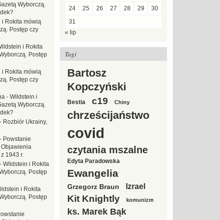
Gazetą Wyborczą.
24
25
26
27
28
29
30
adek?
n i Rokita mówią
31
zą. Postęp czy
« lip
ildstein i Rokita
Tagi
Wyborczą. Postęp
Bartosz
n i Rokita mówią
zą. Postęp czy
Kopczyński
na
-
Wildstein i
c19
Bestia
Chiny
Gazetą Wyborczą.
adek?
chrześcijaństwo
-
Rozbiór Ukrainy,
covid
-
Powstanie
 Objawienia
czytania mszalne
z 1943 r.
Edyta Paradowska
-
Wildstein i Rokita
Ewangelia
Wyborczą. Postęp
Izrael
Grzegorz Braun
ldstein i Rokita
Wyborczą. Postęp
Kit Knightly
komunizm
ks. Marek Bąk
owstanie