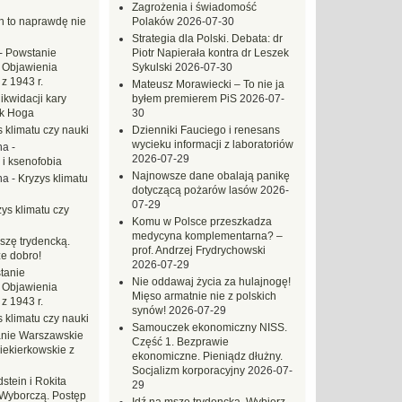
Zagrożenia i świadomość
ch to naprawdę nie
Polaków
2026-07-30
Strategia dla Polski. Debata: dr
-
Powstanie
Piotr Napierała kontra dr Leszek
 Objawienia
Sykulski
2026-07-30
z 1943 r.
Mateusz Morawiecki – To nie ja
likwidacji kary
byłem premierem PiS
2026-07-
ek Hoga
30
 klimatu czy nauki
Dzienniki Fauciego i renesans
wycieku informacji z laboratoriów
na
-
2026-07-29
 i ksenofobia
Najnowsze dane obalają panikę
na
-
Kryzys klimatu
dotyczącą pożarów lasów
2026-
07-29
ys klimatu czy
Komu w Polsce przeszkadza
medycyna komplementarna? –
szę trydencką.
prof. Andrzej Frydrychowski
e dobro!
2026-07-29
tanie
Nie oddawaj życia za hulajnogę!
 Objawienia
Mięso armatnie nie z polskich
z 1943 r.
synów!
2026-07-29
 klimatu czy nauki
Samouczek ekonomiczny NISS.
nie Warszawskie
Część 1. Bezprawie
iekierkowskie z
ekonomiczne. Pieniądz dłużny.
Socjalizm korporacyjny
2026-07-
dstein i Rokita
29
Wyborczą. Postęp