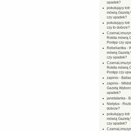
upadek?
pokutujący łotr
mówią Gazetą 
czy upadek?
pokutujący łotr
czy to dobrze?
CzarnaLimuzy
Rokita mówią 
Postęp czy up
Rebeliantka
-
W
mówią Gazetą 
czy upadek?
CzarnaLimuzy
Rokita mówią 
Postęp czy up
zapinio
-
Balla
zapinio
-
Wilds
Gazetą Wyborc
upadek?
janetatanka
-
B
Nietytus
-
Rozbi
dobrze?
pokutujący łotr
mówią Gazetą 
czy upadek?
CzarnaLimuzy