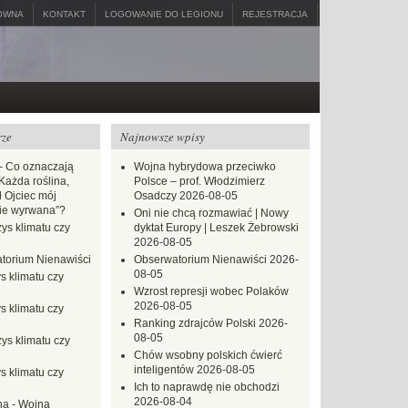
ÓWNA
KONTAKT
LOGOWANIE DO LEGIONU
REJESTRACJA
rze
Najnowsze wpisy
-
Co oznaczają
Wojna hybrydowa przeciwko
Każda roślina,
Polsce – prof. Włodzimierz
ł Ojciec mój
Osadczy
2026-08-05
zie wyrwana”?
Oni nie chcą rozmawiać | Nowy
ys klimatu czy
dyktat Europy | Leszek Żebrowski
2026-08-05
torium Nienawiści
Obserwatorium Nienawiści
2026-
08-05
s klimatu czy
Wzrost represji wobec Polaków
2026-08-05
s klimatu czy
Ranking zdrajców Polski
2026-
08-05
ys klimatu czy
Chów wsobny polskich ćwierć
inteligentów
2026-08-05
s klimatu czy
Ich to naprawdę nie obchodzi
2026-08-04
na
-
Wojna