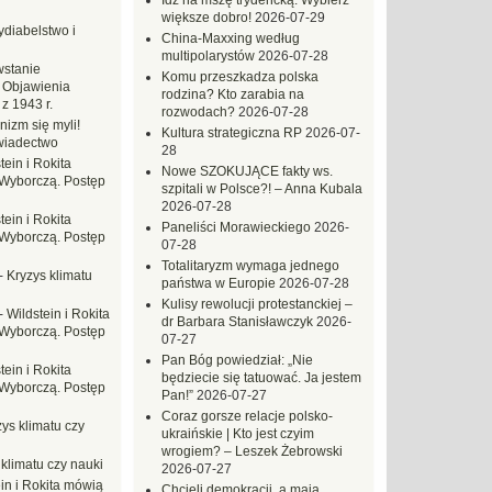
Idź na mszę trydencką. Wybierz
większe dobro!
2026-07-29
ydiabelstwo i
China-Maxxing według
multipolarystów
2026-07-28
stanie
Komu przeszkadza polska
 Objawienia
rodzina? Kto zarabia na
z 1943 r.
rozwodach?
2026-07-28
nizm się myli!
Kultura strategiczna RP
2026-07-
wiadectwo
28
tein i Rokita
Nowe SZOKUJĄCE fakty ws.
Wyborczą. Postęp
szpitali w Polsce?! – Anna Kubala
2026-07-28
tein i Rokita
Paneliści Morawieckiego
2026-
Wyborczą. Postęp
07-28
Totalitaryzm wymaga jednego
-
Kryzys klimatu
państwa w Europie
2026-07-28
Kulisy rewolucji protestanckiej –
-
Wildstein i Rokita
dr Barbara Stanisławczyk
2026-
Wyborczą. Postęp
07-27
Pan Bóg powiedział: „Nie
tein i Rokita
będziecie się tatuować. Ja jestem
Wyborczą. Postęp
Pan!”
2026-07-27
Coraz gorsze relacje polsko-
ys klimatu czy
ukraińskie | Kto jest czyim
wrogiem? – Leszek Żebrowski
 klimatu czy nauki
2026-07-27
in i Rokita mówią
Chcieli demokracji, a mają