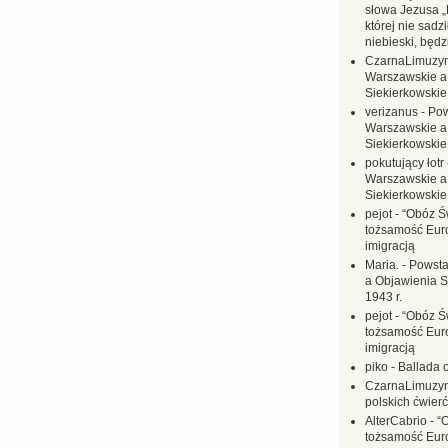
słowa Jezusa „
której nie sadzi
niebieski, będ
CzarnaLimuzy
Warszawskie a
Siekierkowskie 
verizanus
-
Pow
Warszawskie a
Siekierkowskie 
pokutujący łotr
Warszawskie a
Siekierkowskie 
pejot
-
“Obóz Św
tożsamość Eur
imigracją
Maria.
-
Powsta
a Objawienia S
1943 r.
pejot
-
“Obóz Św
tożsamość Eur
imigracją
piko
-
Ballada 
CzarnaLimuzy
polskich ćwierć
AlterCabrio
-
“
tożsamość Eur