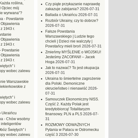
Każda roślina,
Czy piąte przykazanie naprawdę
ł Ojciec mój
zakazuje zabijania?
2026-07-31
zie wyrwana”?
Ballada o Ukraińcu
2026-07-31
na
-
Powstanie
Rozbiór Ukrainy, czy to dobrze?
 Objawienia
2026-07-31
z 1943 r.
Fałsze Powstania
stanie
Warszawskiego | Ludzie tego
 Objawienia
chcieli | Dzieci nie walczyły |
z 1943 r.
Powstańcy mieli broń
2026-07-31
-
Powstanie
Zmieńmy MYŚLENIE o WOJSKU!
 Objawienia
Jesteśmy ZACOFANI! – Jacek
z 1943 r.
Hoga
2026-07-31
iętych” i
Jak to nazwać? To jest okupacja
opy wobec zalewu
2026-07-31
Ukraina to śmiertelne zagrożenie
nie Warszawskie
dla Polski. Demoniczne
iekierkowskie z
okrucieństwo i nienawiść
2026-
07-31
iętych” i
Samouczek Ekonomiczny NISS.
opy wobec zalewu
Część 2. Każdy Polak jest
kredytobiorcą! Totalitaryzm
o Ukraińcu
finansowy. PLN a PLS
2026-07-
na
-
Chów wsobny
31
 inteligentów
ROZMOWY ODWAŻNYCH
Obóz Świętych” i
Pytania w Pałacu w Ostromecku
opy wobec zalewu
część 3
2026-07-30