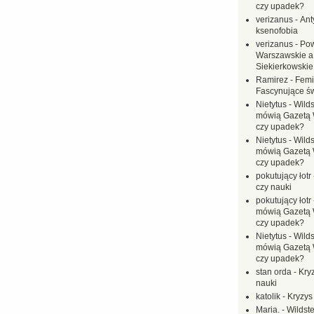
czy upadek?
verizanus
-
Ant
ksenofobia
verizanus
-
Pow
Warszawskie a
Siekierkowskie 
Ramirez
-
Femi
Fascynujące ś
Nietytus
-
Wilds
mówią Gazetą 
czy upadek?
Nietytus
-
Wilds
mówią Gazetą 
czy upadek?
pokutujący łotr
czy nauki
pokutujący łotr
mówią Gazetą 
czy upadek?
Nietytus
-
Wilds
mówią Gazetą 
czy upadek?
stan orda
-
Kryz
nauki
katolik
-
Kryzys
Maria.
-
Wildste