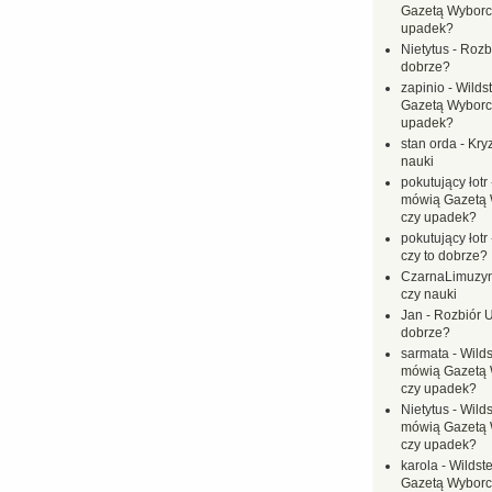
Gazetą Wyborc
upadek?
Nietytus
-
Rozbi
dobrze?
zapinio
-
Wilds
Gazetą Wyborc
upadek?
stan orda
-
Kryz
nauki
pokutujący łotr
mówią Gazetą 
czy upadek?
pokutujący łotr
czy to dobrze?
CzarnaLimuzy
czy nauki
Jan
-
Rozbiór U
dobrze?
sarmata
-
Wilds
mówią Gazetą 
czy upadek?
Nietytus
-
Wilds
mówią Gazetą 
czy upadek?
karola
-
Wildste
Gazetą Wyborc