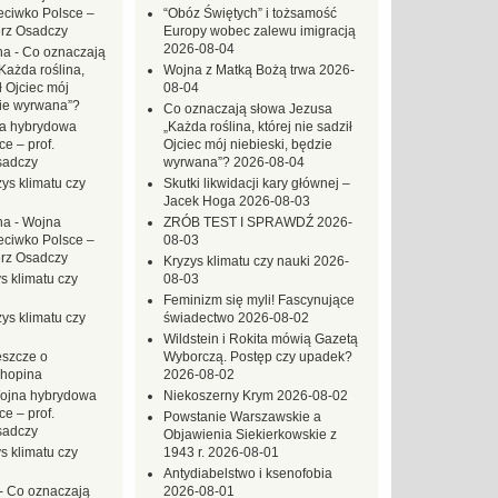
eciwko Polsce –
“Obóz Świętych” i tożsamość
erz Osadczy
Europy wobec zalewu imigracją
2026-08-04
na
-
Co oznaczają
Każda roślina,
Wojna z Matką Bożą trwa
2026-
ł Ojciec mój
08-04
zie wyrwana”?
Co oznaczają słowa Jezusa
a hybrydowa
„Każda roślina, której nie sadził
e – prof.
Ojciec mój niebieski, będzie
sadczy
wyrwana”?
2026-08-04
ys klimatu czy
Skutki likwidacji kary głównej –
Jacek Hoga
2026-08-03
na
-
Wojna
ZRÓB TEST I SPRAWDŹ
2026-
eciwko Polsce –
08-03
erz Osadczy
Kryzys klimatu czy nauki
2026-
s klimatu czy
08-03
Feminizm się myli! Fascynujące
ys klimatu czy
świadectwo
2026-08-02
Wildstein i Rokita mówią Gazetą
eszcze o
Wyborczą. Postęp czy upadek?
hopina
2026-08-02
ojna hybrydowa
Niekoszerny Krym
2026-08-02
e – prof.
Powstanie Warszawskie a
sadczy
Objawienia Siekierkowskie z
s klimatu czy
1943 r.
2026-08-01
Antydiabelstwo i ksenofobia
-
Co oznaczają
2026-08-01