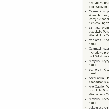
hybrydowa prz
prof. Włodzimi
CzarnaLimuzy
słowa Jezusa „
której nie sadzi
niebieski, będ
sarmata
-
Wojn
przeciwko Polsc
Włodzimierz O
stan orda
-
Kryz
nauki
CzarnaLimuzy
hybrydowa prz
prof. Włodzimi
Nietytus
-
Kryzy
nauki
stan orda
-
Kryz
nauki
AlterCabrio
-
J
pochodzeniu C
AlterCabrio
-
W
przeciwko Polsc
Włodzimierz O
Nietytus
-
Kryzy
nauki
pokutujący łotr