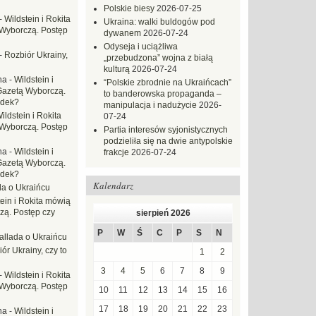
Polskie biesy
2026-07-25
-
Wildstein i Rokita
Ukraina: walki buldogów pod
Wyborczą. Postęp
dywanem
2026-07-24
Odyseja i uciążliwa
-
Rozbiór Ukrainy,
„przebudzona” wojna z białą
kulturą
2026-07-24
na
-
Wildstein i
“Polskie zbrodnie na Ukraińcach”
Gazetą Wyborczą.
to banderowska propaganda –
adek?
manipulacja i nadużycie
2026-
ildstein i Rokita
07-24
Wyborczą. Postęp
Partia interesów syjonistycznych
podzieliła się na dwie antypolskie
na
-
Wildstein i
frakcje
2026-07-24
Gazetą Wyborczą.
adek?
Kalendarz
da o Ukraińcu
tein i Rokita mówią
zą. Postęp czy
sierpień 2026
P
W
Ś
C
P
S
N
allada o Ukraińcu
ór Ukrainy, czy to
1
2
3
4
5
6
7
8
9
-
Wildstein i Rokita
Wyborczą. Postęp
10
11
12
13
14
15
16
17
18
19
20
21
22
23
na
-
Wildstein i