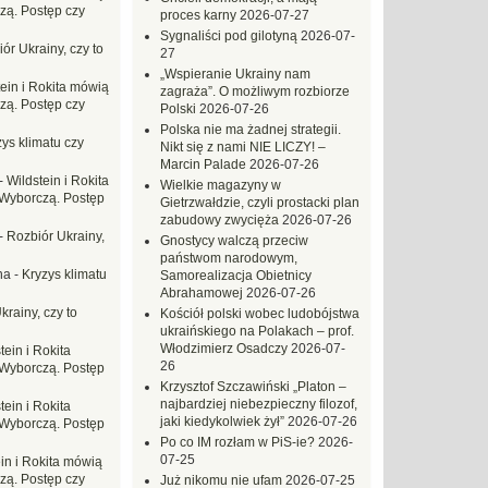
zą. Postęp czy
proces karny
2026-07-27
Sygnaliści pod gilotyną
2026-07-
ór Ukrainy, czy to
27
„Wspieranie Ukrainy nam
tein i Rokita mówią
zagraża”. O możliwym rozbiorze
zą. Postęp czy
Polski
2026-07-26
Polska nie ma żadnej strategii.
ys klimatu czy
Nikt się z nami NIE LICZY! –
Marcin Palade
2026-07-26
-
Wildstein i Rokita
Wielkie magazyny w
Wyborczą. Postęp
Gietrzwałdzie, czyli prostacki plan
zabudowy zwycięża
2026-07-26
-
Rozbiór Ukrainy,
Gnostycy walczą przeciw
państwom narodowym,
na
-
Kryzys klimatu
Samorealizacja Obietnicy
Abrahamowej
2026-07-26
krainy, czy to
Kościół polski wobec ludobójstwa
ukraińskiego na Polakach – prof.
Włodzimierz Osadczy
2026-07-
tein i Rokita
26
Wyborczą. Postęp
Krzysztof Szczawiński „Platon –
najbardziej niebezpieczny filozof,
tein i Rokita
jaki kiedykolwiek żył”
2026-07-26
Wyborczą. Postęp
Po co IM rozłam w PiS-ie?
2026-
07-25
in i Rokita mówią
zą. Postęp czy
Już nikomu nie ufam
2026-07-25