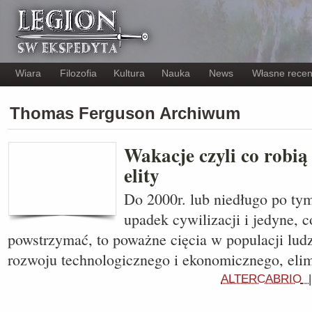
Wiara
Filozofia
Kultura
Nauka
News
Własne recen
Thomas Ferguson Archiwum
Wakacje czyli co robi
elity
Do 2000r. lub niedługo po tym
upadek cywilizacji i jedyne, 
powstrzymać, to poważne cięcia w populacji ludz
rozwoju technologicznego i ekonomicznego, eli
ALTERCABRIO