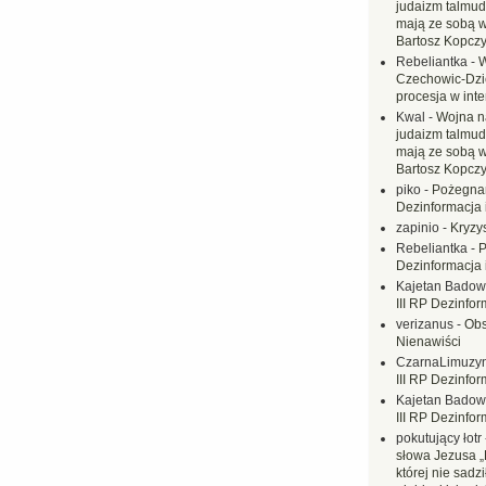
judaizm talmud
mają ze sobą 
Bartosz Kopczy
Rebeliantka
-
W
Czechowic-Dzie
procesja w inte
Kwal
-
Wojna n
judaizm talmud
mają ze sobą 
Bartosz Kopczy
piko
-
Pożegnan
Dezinformacja 
zapinio
-
Kryzys
Rebeliantka
-
P
Dezinformacja 
Kajetan Badow
III RP Dezinfor
verizanus
-
Obs
Nienawiści
CzarnaLimuzy
III RP Dezinfor
Kajetan Badow
III RP Dezinfor
pokutujący łotr
słowa Jezusa „
której nie sadzi