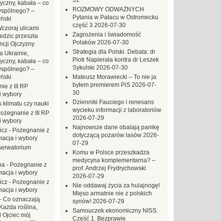
31
yczny, kabała – co
ROZMOWY ODWAŻNYCH
wspólnego? –
Pytania w Pałacu w Ostromecku
ński
część 3
2026-07-30
czoraj ulicami
Zagrożenia i świadomość
dzic przeszła
Polaków
2026-07-30
ncji Ojczyzny
Strategia dla Polski. Debata: dr
a Ukrainie,
Piotr Napierała kontra dr Leszek
yczny, kabała – co
Sykulski
2026-07-30
wspólnego? –
ński
Mateusz Morawiecki – To nie ja
byłem premierem PiS
2026-07-
ie z III RP
30
i wybory
Dzienniki Fauciego i renesans
 klimatu czy nauki
wycieku informacji z laboratoriów
ożegnanie z III RP
2026-07-29
i wybory
Najnowsze dane obalają panikę
icz
-
Pożegnanie z
dotyczącą pożarów lasów
2026-
macja i wybory
07-29
erwatorium
Komu w Polsce przeszkadza
medycyna komplementarna? –
na
-
Pożegnanie z
prof. Andrzej Frydrychowski
macja i wybory
2026-07-29
icz
-
Pożegnanie z
Nie oddawaj życia za hulajnogę!
macja i wybory
Mięso armatnie nie z polskich
-
Co oznaczają
synów!
2026-07-29
Każda roślina,
Samouczek ekonomiczny NISS.
ł Ojciec mój
Część 1. Bezprawie