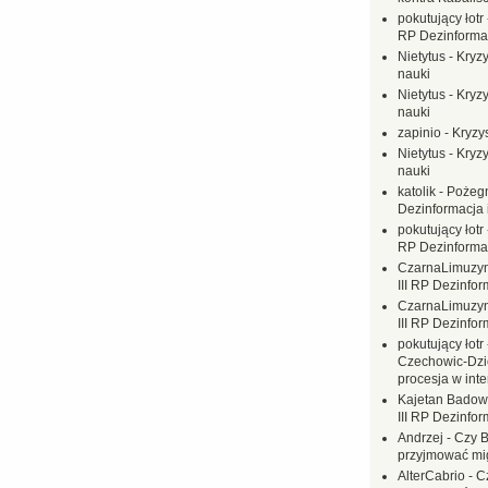
pokutujący łotr
RP Dezinformac
Nietytus
-
Kryzy
nauki
Nietytus
-
Kryzy
nauki
zapinio
-
Kryzys
Nietytus
-
Kryzy
nauki
katolik
-
Pożegn
Dezinformacja 
pokutujący łotr
RP Dezinformac
CzarnaLimuzy
III RP Dezinfor
CzarnaLimuzy
III RP Dezinfor
pokutujący łotr
Czechowic-Dzie
procesja w inte
Kajetan Badow
III RP Dezinfor
Andrzej
-
Czy B
przyjmować mi
AlterCabrio
-
C