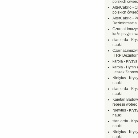
polskich ćwierć
AlterCabrio
-
C
polskich ćwierć
AlterCabrio
-
P
Dezinformacja 
CzarnaLimuzy
każe przyjmow
stan orda
-
Kryz
nauki
CzarnaLimuzy
III RP Dezinfor
karola
-
Kryzys 
karola
-
Hymn z
Leszek Żebrow
Nietytus
-
Kryzy
nauki
stan orda
-
Kryz
nauki
Kajetan Badow
represji wobec
Nietytus
-
Kryzy
nauki
stan orda
-
Kryz
nauki
Nietytus
-
Kryzy
nauki