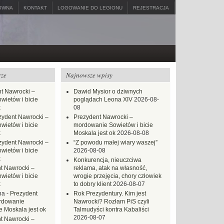
ÓWNA
KONTAKT
LOGOWANIE DO LEGIONU
REJESTRACJA
rze
Najnowsze wpisy
t Nawrocki –
Dawid Mysior o dziwnych
ietów i bicie
poglądach Leona XIV
2026-08-
k
08
zydent Nawrocki –
Prezydent Nawrocki –
ietów i bicie
mordowanie Sowietów i bicie
k
Moskala jest ok
2026-08-08
zydent Nawrocki –
“Z powodu małej wiary waszej”
ietów i bicie
2026-08-08
k
Konkurencja, nieuczciwa
t Nawrocki –
reklama, atak na własność,
ietów i bicie
wrogie przejęcia, chory człowiek
k
to dobry klient
2026-08-07
na
-
Prezydent
Rok Prezydentury. Kim jest
rdowanie
Nawrocki? Rozłam PiS czyli
e Moskala jest ok
Talmudyści kontra Kabaliści
2026-08-07
t Nawrocki –