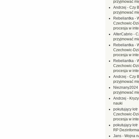
przyjmować mi
Andrzej
-
Czy B
przyjmować mi
Rebeliantka
-
W
Czechowic-Dzie
procesja w inte
AlterCabrio
-
C
przyjmować mi
Rebeliantka
-
W
Czechowic-Dzie
procesja w inte
Rebeliantka
-
W
Czechowic-Dzie
procesja w inte
Andrzej
-
Czy B
przyjmować mi
Nieznany2024
przyjmować mi
Andrzej
-
Kryzy
nauki
pokutujący łotr
Czechowic-Dzie
procesja w inte
pokutujący łotr
RP Dezinformac
Jans
-
Wojna na