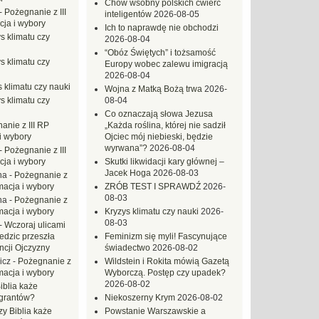
Chów wsobny polskich ćwierć
-
Pożegnanie z III
inteligentów
2026-08-05
ja i wybory
Ich to naprawdę nie obchodzi
s klimatu czy
2026-08-04
“Obóz Świętych” i tożsamość
s klimatu czy
Europy wobec zalewu imigracją
2026-08-04
 klimatu czy nauki
Wojna z Matką Bożą trwa
2026-
s klimatu czy
08-04
Co oznaczają słowa Jezusa
anie z III RP
„Każda roślina, której nie sadził
i wybory
Ojciec mój niebieski, będzie
wyrwana”?
2026-08-04
-
Pożegnanie z III
ja i wybory
Skutki likwidacji kary głównej –
Jacek Hoga
2026-08-03
na
-
Pożegnanie z
macja i wybory
ZRÓB TEST I SPRAWDŹ
2026-
08-03
na
-
Pożegnanie z
macja i wybory
Kryzys klimatu czy nauki
2026-
08-03
-
Wczoraj ulicami
dzic przeszła
Feminizm się myli! Fascynujące
ncji Ojczyzny
świadectwo
2026-08-02
icz
-
Pożegnanie z
Wildstein i Rokita mówią Gazetą
macja i wybory
Wyborczą. Postęp czy upadek?
2026-08-02
iblia każe
grantów?
Niekoszerny Krym
2026-08-02
zy Biblia każe
Powstanie Warszawskie a