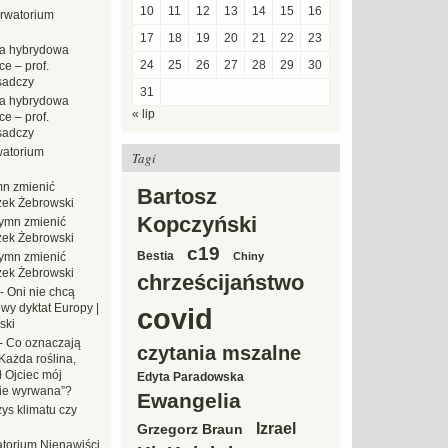
10
11
12
13
14
15
16
rwatorium
17
18
19
20
21
22
23
a hybrydowa
24
25
26
27
28
29
30
e – prof.
sadczy
31
a hybrydowa
« lip
e – prof.
sadczy
atorium
Tagi
n zmienić
Bartosz
zek Żebrowski
Kopczyński
ymn zmienić
zek Żebrowski
c19
Bestia
ymn zmienić
Chiny
zek Żebrowski
chrześcijaństwo
-
Oni nie chcą
wy dyktat Europy |
covid
ski
-
Co oznaczają
czytania mszalne
Każda roślina,
ł Ojciec mój
Edyta Paradowska
zie wyrwana”?
Ewangelia
ys klimatu czy
Izrael
Grzegorz Braun
torium Nienawiści