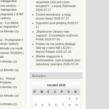
 inteligentów
ukraińskie | Kto jest czyim
hów wsobny
wrogiem? – Leszek Żebrowski
 inteligentów
2026-07-27
ożegnanie z III RP
Chcieli demokracji, a mają
i wybory
proces karny
2026-07-27
na
-
Czy Biblia
Sygnaliści pod gilotyną
2026-07-
ać migrantów?
27
ys klimatu czy
„Wspieranie Ukrainy nam
zagraża”. O możliwym rozbiorze
Polski
2026-07-26
na
-
Pożegnanie z
macja i wybory
Polska nie ma żadnej strategii.
Nikt się z nami NIE LICZY! –
klimatu czy nauki
Marcin Palade
2026-07-26
mienić TRZEBA! |
Wielkie magazyny w
ski
Gietrzwałdzie, czyli prostacki plan
s klimatu czy
zabudowy zwycięża
2026-07-26
ys klimatu czy
Kalendarz
icz
-
Wzrost
 Polaków
sierpień 2026
s klimatu czy
P
W
Ś
C
P
S
N
ys klimatu czy
1
2
s klimatu czy
3
4
5
6
7
8
9