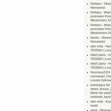
Nietytus
-
Obse
Nienawiści
Nietytus
-
Wojn
przeciwko Polsc
Włodzimierz O
Nietytus
-
Wojn
przeciwko Polsc
Włodzimierz O
karola
-
Obserw
Nienawiści
stan orda
-
Hym
TRZEBA! | Les
AlterCabrio
-
H
TRZEBA! | Les
AlterCabrio
-
H
TRZEBA! | Les
Nieznany2024
rozmawiać | No
Leszek Żebrow
pokutujący łotr
słowa Jezusa „
której nie sadzi
niebieski, będ
stan orda
-
Kryz
nauki
pejot
-
Obserwa