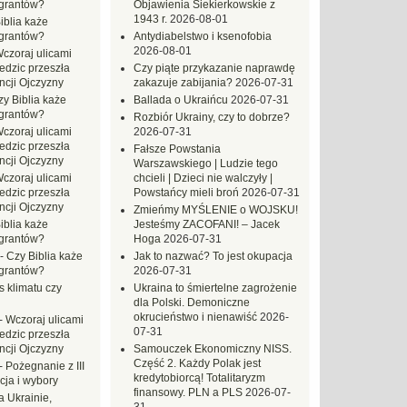
grantów?
Objawienia Siekierkowskie z
1943 r.
2026-08-01
iblia każe
grantów?
Antydiabelstwo i ksenofobia
2026-08-01
czoraj ulicami
dzic przeszła
Czy piąte przykazanie naprawdę
ncji Ojczyzny
zakazuje zabijania?
2026-07-31
zy Biblia każe
Ballada o Ukraińcu
2026-07-31
grantów?
Rozbiór Ukrainy, czy to dobrze?
czoraj ulicami
2026-07-31
dzic przeszła
Fałsze Powstania
ncji Ojczyzny
Warszawskiego | Ludzie tego
czoraj ulicami
chcieli | Dzieci nie walczyły |
dzic przeszła
Powstańcy mieli broń
2026-07-31
ncji Ojczyzny
Zmieńmy MYŚLENIE o WOJSKU!
iblia każe
Jesteśmy ZACOFANI! – Jacek
grantów?
Hoga
2026-07-31
-
Czy Biblia każe
Jak to nazwać? To jest okupacja
grantów?
2026-07-31
s klimatu czy
Ukraina to śmiertelne zagrożenie
dla Polski. Demoniczne
okrucieństwo i nienawiść
2026-
-
Wczoraj ulicami
07-31
dzic przeszła
ncji Ojczyzny
Samouczek Ekonomiczny NISS.
Część 2. Każdy Polak jest
-
Pożegnanie z III
kredytobiorcą! Totalitaryzm
ja i wybory
finansowy. PLN a PLS
2026-07-
 Ukrainie,