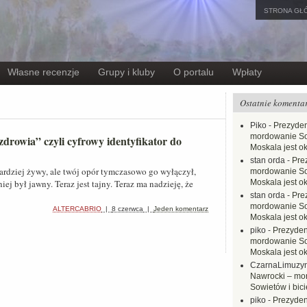
STRONA GŁ
Własne recenzje
Grupy i kluby
O portalu
Wpłaty
Ostatnie komenta
Piko
-
Prezyden
mordowanie Sow
zdrowia” czyli cyfrowy identyfikator do
Moskala jest o
stan orda
-
Pre
bardziej żywy, ale twój opór tymczasowo go wyłączył,
mordowanie Sow
j był jawny. Teraz jest tajny. Teraz ma nadzieję, że
Moskala jest o
stan orda
-
Pre
mordowanie Sow
ALTERCABRIO
|
8 czerwca
|
Jeden komentarz
Moskala jest o
piko
-
Prezyden
mordowanie Sow
Moskala jest o
CzarnaLimuzy
Nawrocki – mo
Sowietów i bici
piko
-
Prezyden