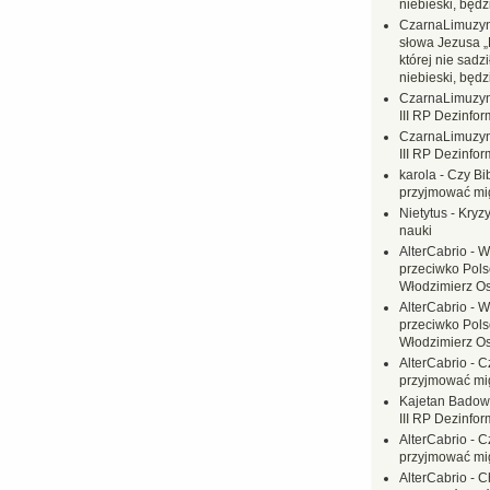
niebieski, będ
CzarnaLimuzy
słowa Jezusa „
której nie sadzi
niebieski, będ
CzarnaLimuzy
III RP Dezinfor
CzarnaLimuzy
III RP Dezinfor
karola
-
Czy Bi
przyjmować mi
Nietytus
-
Kryzy
nauki
AlterCabrio
-
W
przeciwko Polsc
Włodzimierz O
AlterCabrio
-
W
przeciwko Polsc
Włodzimierz O
AlterCabrio
-
C
przyjmować mi
Kajetan Badow
III RP Dezinfor
AlterCabrio
-
C
przyjmować mi
AlterCabrio
-
C