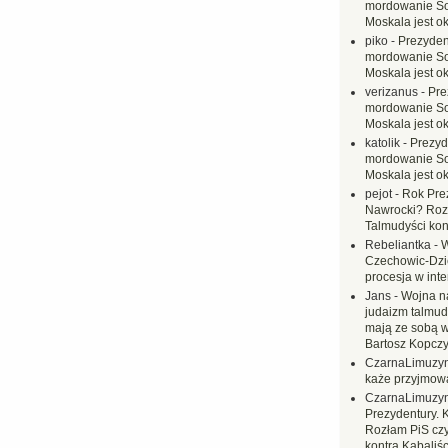
mordowanie Sow
Moskala jest o
piko
-
Prezyden
mordowanie Sow
Moskala jest o
verizanus
-
Pre
mordowanie Sow
Moskala jest o
katolik
-
Prezyd
mordowanie Sow
Moskala jest o
pejot
-
Rok Prez
Nawrocki? Rozł
Talmudyści kon
Rebeliantka
-
W
Czechowic-Dzie
procesja w inte
Jans
-
Wojna na
judaizm talmud
mają ze sobą 
Bartosz Kopczy
CzarnaLimuzy
każe przyjmow
CzarnaLimuzy
Prezydentury. 
Rozłam PiS czy
kontra Kabaliśc