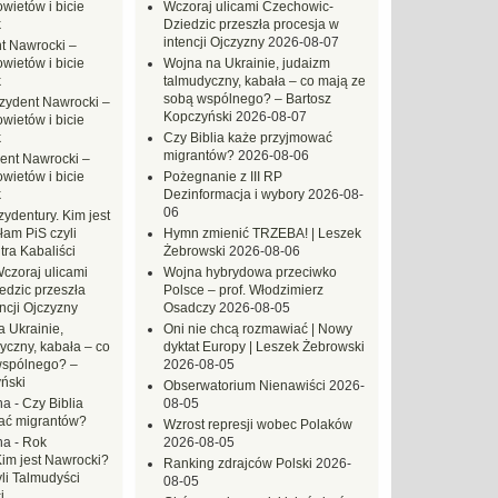
ietów i bicie
Wczoraj ulicami Czechowic-
k
Dziedzic przeszła procesja w
intencji Ojczyzny
2026-08-07
t Nawrocki –
ietów i bicie
Wojna na Ukrainie, judaizm
k
talmudyczny, kabała – co mają ze
sobą wspólnego? – Bartosz
zydent Nawrocki –
Kopczyński
2026-08-07
ietów i bicie
k
Czy Biblia każe przyjmować
migrantów?
2026-08-06
ent Nawrocki –
ietów i bicie
Pożegnanie z III RP
k
Dezinformacja i wybory
2026-08-
06
ydentury. Kim jest
am PiS czyli
Hymn zmienić TRZEBA! | Leszek
tra Kabaliści
Żebrowski
2026-08-06
czoraj ulicami
Wojna hybrydowa przeciwko
dzic przeszła
Polsce – prof. Włodzimierz
ncji Ojczyzny
Osadczy
2026-08-05
 Ukrainie,
Oni nie chcą rozmawiać | Nowy
yczny, kabała – co
dyktat Europy | Leszek Żebrowski
wspólnego? –
2026-08-05
ński
Obserwatorium Nienawiści
2026-
na
-
Czy Biblia
08-05
ać migrantów?
Wzrost represji wobec Polaków
na
-
Rok
2026-08-05
Kim jest Nawrocki?
Ranking zdrajców Polski
2026-
li Talmudyści
08-05
i