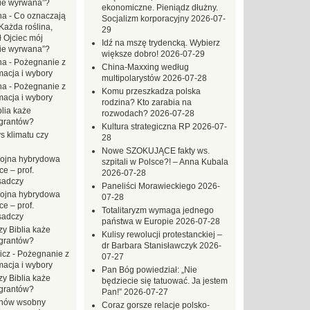
zie wyrwana”?
ekonomiczne. Pieniądz dłużny.
na
-
Co oznaczają
Socjalizm korporacyjny
2026-07-
Każda roślina,
29
ł Ojciec mój
Idź na mszę trydencką. Wybierz
zie wyrwana”?
większe dobro!
2026-07-29
na
-
Pożegnanie z
China-Maxxing według
macja i wybory
multipolarystów
2026-07-28
na
-
Pożegnanie z
Komu przeszkadza polska
macja i wybory
rodzina? Kto zarabia na
blia każe
rozwodach?
2026-07-28
grantów?
Kultura strategiczna RP
2026-07-
s klimatu czy
28
Nowe SZOKUJĄCE fakty ws.
ojna hybrydowa
szpitali w Polsce?! – Anna Kubala
e – prof.
2026-07-28
sadczy
Paneliści Morawieckiego
2026-
ojna hybrydowa
07-28
e – prof.
Totalitaryzm wymaga jednego
sadczy
państwa w Europie
2026-07-28
zy Biblia każe
Kulisy rewolucji protestanckiej –
grantów?
dr Barbara Stanisławczyk
2026-
icz
-
Pożegnanie z
07-27
macja i wybory
Pan Bóg powiedział: „Nie
zy Biblia każe
będziecie się tatuować. Ja jestem
grantów?
Pan!”
2026-07-27
hów wsobny
Coraz gorsze relacje polsko-