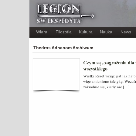
Wiara
Filozofia
Kultura
Nauka
News
Thedros Adhanom Archiwum
Czym są „zagrożenia dla 
wszystkiego
Wielki Reset wciąż jest jak naj
więc zmieniono taktykę. Wcześnie
zakradnie się, kiedy nie […]