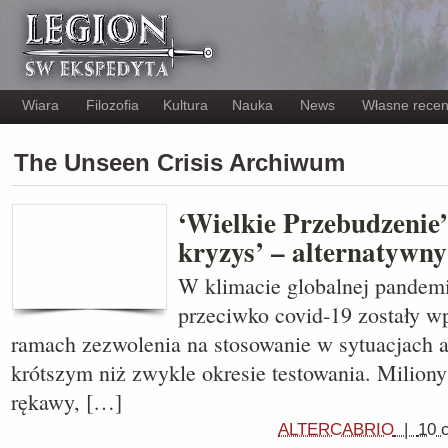
Wiara
Filozofia
Kultura
Nauka
News
Własne recen
The Unseen Crisis Archiwum
‘Wielkie Przebudzenie’
kryzys’ – alternatywny
W klimacie globalnej pandemi
przeciwko covid-19 zostały 
ramach zezwolenia na stosowanie w sytuacjach 
krótszym niż zwykle okresie testowania. Miliony
rękawy, […]
ALTERCABRIO
|
10 