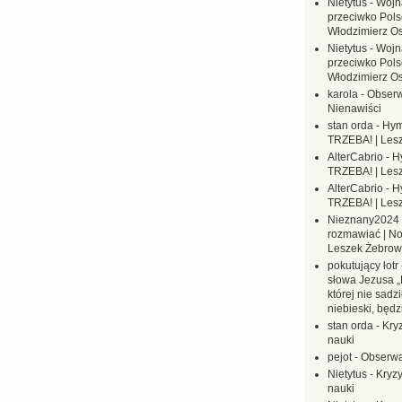
Nietytus
-
Wojn
przeciwko Polsc
Włodzimierz O
Nietytus
-
Wojn
przeciwko Polsc
Włodzimierz O
karola
-
Obserw
Nienawiści
stan orda
-
Hym
TRZEBA! | Les
AlterCabrio
-
H
TRZEBA! | Les
AlterCabrio
-
H
TRZEBA! | Les
Nieznany2024
rozmawiać | No
Leszek Żebrow
pokutujący łotr
słowa Jezusa „
której nie sadzi
niebieski, będ
stan orda
-
Kryz
nauki
pejot
-
Obserwa
Nietytus
-
Kryzy
nauki