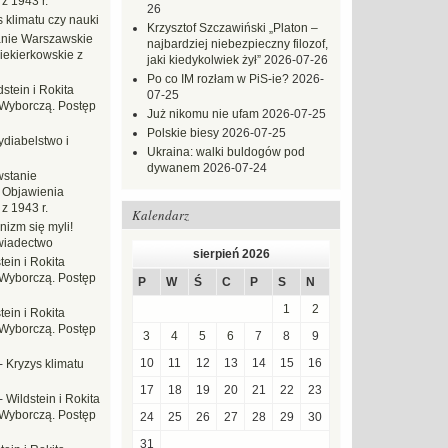
z 1943 r.
26
 klimatu czy nauki
Krzysztof Szczawiński „Platon –
nie Warszawskie
najbardziej niebezpieczny filozof,
iekierkowskie z
jaki kiedykolwiek żył”
2026-07-26
Po co IM rozłam w PiS-ie?
2026-
dstein i Rokita
07-25
Wyborczą. Postęp
Już nikomu nie ufam
2026-07-25
Polskie biesy
2026-07-25
ydiabelstwo i
Ukraina: walki buldogów pod
dywanem
2026-07-24
stanie
 Objawienia
z 1943 r.
Kalendarz
nizm się myli!
wiadectwo
sierpień 2026
tein i Rokita
Wyborczą. Postęp
P
W
Ś
C
P
S
N
1
2
tein i Rokita
Wyborczą. Postęp
3
4
5
6
7
8
9
10
11
12
13
14
15
16
-
Kryzys klimatu
17
18
19
20
21
22
23
-
Wildstein i Rokita
Wyborczą. Postęp
24
25
26
27
28
29
30
31