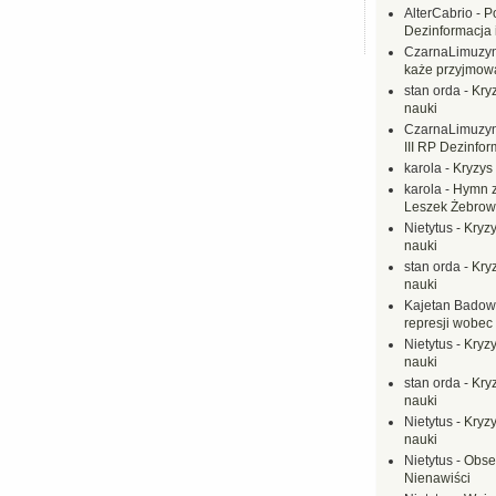
AlterCabrio
-
P
Dezinformacja 
CzarnaLimuzy
każe przyjmow
stan orda
-
Kryz
nauki
CzarnaLimuzy
III RP Dezinfor
karola
-
Kryzys 
karola
-
Hymn z
Leszek Żebrow
Nietytus
-
Kryzy
nauki
stan orda
-
Kryz
nauki
Kajetan Badow
represji wobec
Nietytus
-
Kryzy
nauki
stan orda
-
Kryz
nauki
Nietytus
-
Kryzy
nauki
Nietytus
-
Obse
Nienawiści