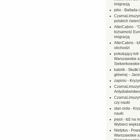
imigracją
piko
-
Ballada 
CzarnaLimuzy
polskich ćwierć
AlterCabrio
-
“
tożsamość Eur
imigracją
AlterCabrio
-
I
obchodzi
pokutujący łotr
Warszawskie a
Siekierkowskie 
katolik
-
Skutki 
głównej – Jac
zapinio
-
Kryzys
CzarnaLimuzy
Antydiabelstwo
CzarnaLimuzy
czy nauki
stan orda
-
Kryz
nauki
pejot
-
Idź na m
Wybierz większ
Nietytus
-
Pows
Warszawskie a