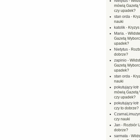
Nietytus
-
Wilds
mówią Gazetą 
czy upadek?
stan orda
-
Kryz
nauki
katolik
-
Kryzys
Maria.
-
Wildste
Gazetą Wyborc
upadek?
Nietytus
-
Rozbi
dobrze?
zapinio
-
Wilds
Gazetą Wyborc
upadek?
stan orda
-
Kryz
nauki
pokutujący łotr
mówią Gazetą 
czy upadek?
pokutujący łotr
czy to dobrze?
CzarnaLimuzy
czy nauki
Jan
-
Rozbiór U
dobrze?
sarmata
-
Wilds