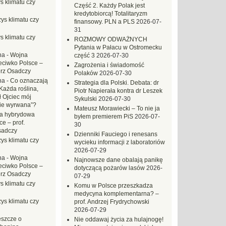
s klimatu czy
Część 2. Każdy Polak jest
kredytobiorcą! Totalitaryzm
ys klimatu czy
finansowy. PLN a PLS
2026-07-
31
s klimatu czy
ROZMOWY ODWAŻNYCH
Pytania w Pałacu w Ostromecku
na
-
Wojna
część 3
2026-07-30
eciwko Polsce –
Zagrożenia i świadomość
erz Osadczy
Polaków
2026-07-30
na
-
Co oznaczają
Strategia dla Polski. Debata: dr
Każda roślina,
Piotr Napierała kontra dr Leszek
ł Ojciec mój
Sykulski
2026-07-30
zie wyrwana”?
Mateusz Morawiecki – To nie ja
a hybrydowa
byłem premierem PiS
2026-07-
e – prof.
30
sadczy
Dzienniki Fauciego i renesans
ys klimatu czy
wycieku informacji z laboratoriów
2026-07-29
na
-
Wojna
Najnowsze dane obalają panikę
eciwko Polsce –
dotyczącą pożarów lasów
2026-
erz Osadczy
07-29
s klimatu czy
Komu w Polsce przeszkadza
medycyna komplementarna? –
ys klimatu czy
prof. Andrzej Frydrychowski
2026-07-29
eszcze o
Nie oddawaj życia za hulajnogę!