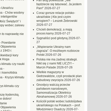
Pan Bóg powiedział: „Nie
będziecie się tatuować. Ja jestem
o Ukraińcu
Pan!”
2026-07-27
na
-
Chów wsobny
Coraz gorsze relacje polsko-
 inteligentów
ukraińskie | Kto jest czyim
wrogiem? – Leszek Żebrowski
Obóz Świętych” i
2026-07-27
opy wobec zalewu
Chcieli demokracji, a mają
proces karny
2026-07-27
ch to naprawdę nie
Sygnaliści pod gilotyną
2026-07-
27
-
Powstanie
 Objawienia
„Wspieranie Ukrainy nam
z 1943 r.
zagraża”. O możliwym rozbiorze
Polski
2026-07-26
likwidacji kary
ek Hoga
Polska nie ma żadnej strategii.
Nikt się z nami NIE LICZY! –
 klimatu czy nauki
Marcin Palade
2026-07-26
na
-
Wielkie magazyny w
 i ksenofobia
Gietrzwałdzie, czyli prostacki plan
na
-
Kryzys klimatu
zabudowy zwycięża
2026-07-26
Gnostycy walczą przeciw
ys klimatu czy
państwom narodowym,
Samorealizacja Obietnicy
szę trydencką.
Abrahamowej
2026-07-26
e dobro!
Kościół polski wobec ludobójstwa
tanie
ukraińskiego na Polakach – prof.
 Objawienia
Włodzimierz Osadczy
2026-07-