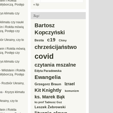
tein i Rokita
Wyborczą. Postęp
« lip
ys klimatu czy
Tagi
 klimatu czy nauki
Bartosz
in i Rokita mówią
zą. Postęp czy
Kopczyński
c19
ór Ukrainy, czy to
Bestia
Chiny
chrześcijaństwo
tein i Rokita mówią
zą. Postęp czy
covid
ys klimatu czy
czytania mszalne
-
Wildstein i Rokita
Edyta Paradowska
Wyborczą. Postęp
Ewangelia
-
Rozbiór Ukrainy,
Izrael
Grzegorz Braun
Kit Knightly
komunizm
na
-
Kryzys klimatu
ks. Marek Bąk
krainy, czy to
ks prof Tadeusz Guz
Leszek Żebrowski
tein i Rokita