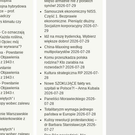
hopina
Mięso armatnie nie z polskich
synów!
2026-07-29
ojna hybrydowa
e – prof.
Samouczek ekonomiczny NISS.
sadczy
Część 1. Bezprawie
ekonomiczne. Pieniądz dłużny.
s klimatu czy
Socjalizm korporacyjny
2026-07-
29
-
Co oznaczają
Idź na mszę trydencką. Wybierz
Każda roślina,
większe dobro!
2026-07-29
ł Ojciec mój
zie wyrwana”?
China-Maxxing według
multipolarystów
2026-07-28
na
-
Powstanie
 Objawienia
Komu przeszkadza polska
z 1943 r.
rodzina? Kto zarabia na
rozwodach?
2026-07-28
stanie
 Objawienia
Kultura strategiczna RP
2026-07-
z 1943 r.
28
-
Powstanie
Nowe SZOKUJĄCE fakty ws.
 Objawienia
szpitali w Polsce?! – Anna Kubala
z 1943 r.
2026-07-28
iętych” i
Paneliści Morawieckiego
2026-
opy wobec zalewu
07-28
Totalitaryzm wymaga jednego
nie Warszawskie
państwa w Europie
2026-07-28
iekierkowskie z
Kulisy rewolucji protestanckiej –
dr Barbara Stanisławczyk
2026-
iętych” i
07-27
opy wobec zalewu