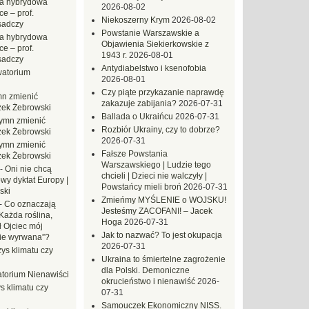
a hybrydowa
2026-08-02
e – prof.
Niekoszerny Krym
2026-08-02
sadczy
Powstanie Warszawskie a
a hybrydowa
Objawienia Siekierkowskie z
e – prof.
1943 r.
2026-08-01
sadczy
Antydiabelstwo i ksenofobia
atorium
2026-08-01
Czy piąte przykazanie naprawdę
n zmienić
zakazuje zabijania?
2026-07-31
zek Żebrowski
Ballada o Ukraińcu
2026-07-31
ymn zmienić
Rozbiór Ukrainy, czy to dobrze?
zek Żebrowski
2026-07-31
ymn zmienić
Fałsze Powstania
zek Żebrowski
Warszawskiego | Ludzie tego
-
Oni nie chcą
chcieli | Dzieci nie walczyły |
wy dyktat Europy |
Powstańcy mieli broń
2026-07-31
ski
Zmieńmy MYŚLENIE o WOJSKU!
-
Co oznaczają
Jesteśmy ZACOFANI! – Jacek
Każda roślina,
Hoga
2026-07-31
ł Ojciec mój
Jak to nazwać? To jest okupacja
zie wyrwana”?
2026-07-31
ys klimatu czy
Ukraina to śmiertelne zagrożenie
dla Polski. Demoniczne
torium Nienawiści
okrucieństwo i nienawiść
2026-
s klimatu czy
07-31
Samouczek Ekonomiczny NISS.