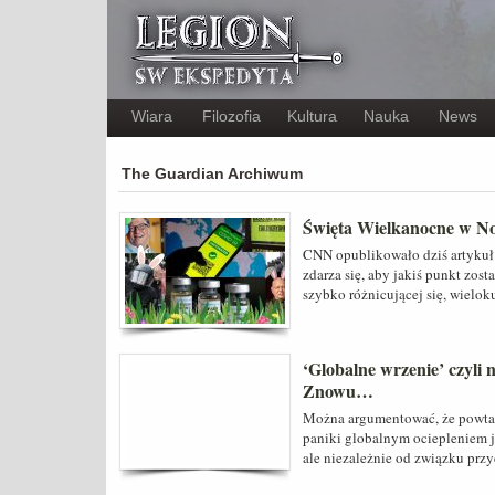
Wiara
Filozofia
Kultura
Nauka
News
The Guardian Archiwum
Święta Wielkanocne w N
CNN opublikowało dziś artykuł 
zdarza się, aby jakiś punkt zos
szybko różnicującej się, wielok
‘Globalne wrzenie’ czyli
Znowu…
Można argumentować, że powtar
paniki globalnym ociepleniem je
ale niezależnie od związku prz