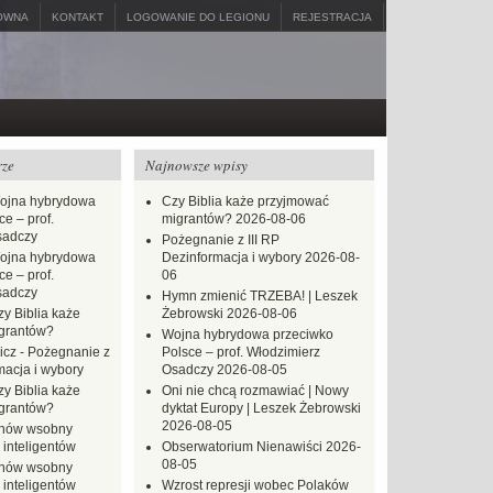
ÓWNA
KONTAKT
LOGOWANIE DO LEGIONU
REJESTRACJA
rze
Najnowsze wpisy
ojna hybrydowa
Czy Biblia każe przyjmować
e – prof.
migrantów?
2026-08-06
sadczy
Pożegnanie z III RP
ojna hybrydowa
Dezinformacja i wybory
2026-08-
e – prof.
06
sadczy
Hymn zmienić TRZEBA! | Leszek
zy Biblia każe
Żebrowski
2026-08-06
grantów?
Wojna hybrydowa przeciwko
icz
-
Pożegnanie z
Polsce – prof. Włodzimierz
macja i wybory
Osadczy
2026-08-05
zy Biblia każe
Oni nie chcą rozmawiać | Nowy
grantów?
dyktat Europy | Leszek Żebrowski
2026-08-05
hów wsobny
 inteligentów
Obserwatorium Nienawiści
2026-
08-05
hów wsobny
 inteligentów
Wzrost represji wobec Polaków