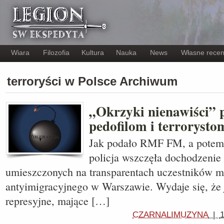
Wiara
Filozofia
Kultura
Nauka
News
Własne recen
terroryści w Polsce Archiwum
„Okrzyki nienawiści” 
pedofilom i terroryst
Jak podało RMF FM, a potem 
policja wszczęła dochodzenie 
umieszczonych na transparentach uczestników m
antyimigracyjnego w Warszawie. Wydaje się, że j
represyjne, mające […]
CZARNALIMUZYNA
|