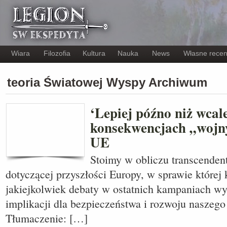
Wiara
Filozofia
Kultura
Nauka
News
Własne recen
teoria Światowej Wyspy Archiwum
‘Lepiej późno niż wcale
konsekwencjach „wojny
UE
Stoimy w obliczu transcendent
dotyczącej przyszłości Europy, w sprawie której 
jakiejkolwiek debaty w ostatnich kampaniach 
implikacji dla bezpieczeństwa i rozwoju naszego
Tłumaczenie: […]