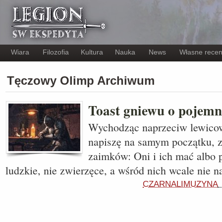
Wiara
Filozofia
Kultura
Nauka
News
Własne recen
Tęczowy Olimp Archiwum
Toast gniewu o pojemn
Wychodząc naprzeciw lewico
napiszę na samym początku, 
zaimków: Oni i ich mać albo 
ludzkie, nie zwierzęce, a wśród nich wcale nie 
CZARNALIMUZYNA