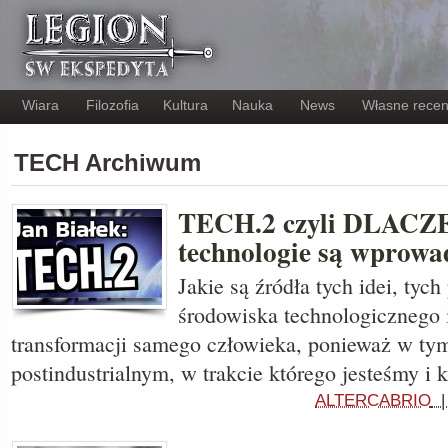
Wiara
Filozofia
Kultura
Nauka
News
Własne recen
TECH Archiwum
TECH.2 czyli DLACZ
technologie są wprowa
Jakie są źródła tych idei, ty
środowiska technologicznego 
transformacji samego człowieka, ponieważ w tym
postindustrialnym, w trakcie którego jesteśmy i 
ALTERCABRIO