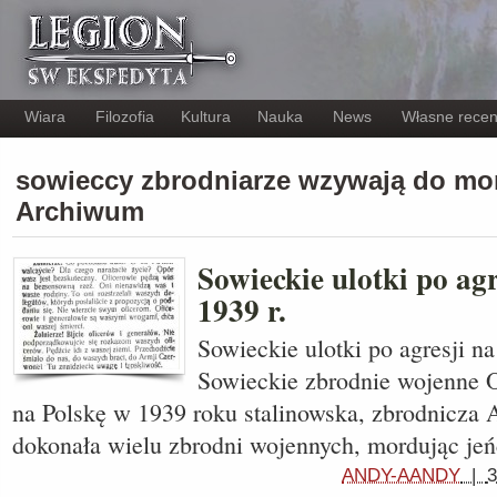
Wiara
Filozofia
Kultura
Nauka
News
Własne recen
sowieccy zbrodniarze wzywają do mo
Archiwum
Sowieckie ulotki po ag
1939 r.
Sowieckie ulotki po agresji na
Sowieckie zbrodnie wojenne 
na Polskę w 1939 roku stalinowska, zbrodnicza
dokonała wielu zbrodni wojennych, mordując j
ANDY-AANDY
|
3